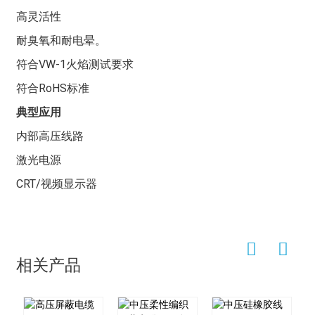
蚀性。它不仅柔韧性好，能轻松适应各种复杂的布线环
高灵活性
境，而且绝缘性能良好，能有效保障用电安全，因此具有
耐臭氧和耐电晕。
诸多优点。
符合VW-1火焰测试要求
在实际应用中，硅胶线已有许多成功案例。例如，一家知
名汽车制造商在其新能源汽车的电池组连接中使用了我们
符合RoHS标准
的硅胶线，凭借其优异的耐温耐压性能，确保了车辆在极
典型应用
端条件下的稳定运行，并显著提高了车辆的安全性和可靠
性。
内部高压线路
另一个例子是，一家国际航空航天公司在其卫星设备中选
激光电源
择了我们的产品——高柔韧性、优异耐压性能的硅胶线，
CRT/视频显示器
以便在复杂的太空环境中仍能保持稳定的电力传输，为卫
星的正常运行提供强有力的支持。
硅胶线应用范围广泛。在汽车制造领域，它用于车辆内部
高温高压环境下的布线，例如发动机舱、电驱动系统等；
相关产品
在航空航天领域，它常用于飞机电气系统，以确保在高空
极端条件下可靠的电力传输；在电子设备领域，它是高端
计算机、服务器等设备内部连接的理想选择；在工业自动
化领域，它能够适应高温、高压和复杂的机械运动环境；