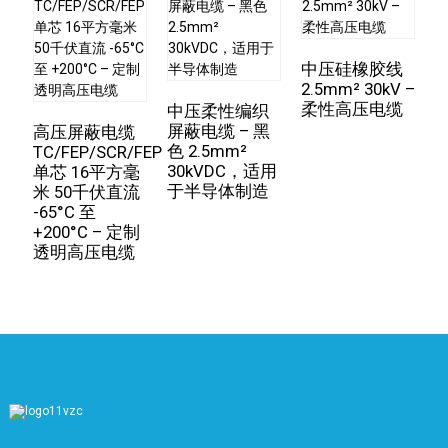
在医疗设备领域，它为精密仪器提供稳定安全的电源支
持。
中压硅橡胶线
在医疗设备领域，它为精密仪器提供稳定安全的电源支
2.5mm² 30kV –
持。其耐压性能卓越，高达20KV的耐压能力并非偶然，
柔性高压电缆
中压柔性编织
3
而是源于精湛的生产工艺和严格的质量控制。
屏蔽电缆 – 黑
高压屏蔽电缆
色 2.5mm²
K
TC/FEP/SCR/FEP
在生产过程中，我们采用先进的技术和设备来管理每一个
30kVDC，适用
T
单芯 16平方毫
环节。从原材料的选择、导线的绞合到绝缘层的挤出，我
于半导体制造
3
米 50千伏直流
们力求在每个环节都做到尽善尽美。严格的测试程序确保
-65°C 至
+200°C – 定制
每一米硅胶线都达到或超过20KV耐压标准。
透明高压电缆
在国际竞争中，我们的软硅胶线凭借其优异的耐压性、可
靠的质量和出色的服务赢得了客户的信赖和赞誉，并成为
国际电缆市场的领导者。
未来，我们将继续努力提高产品性能，为全球用户提供更
好的线材产品，促进行业发展进步。