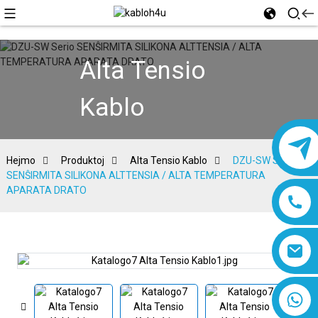
Alta Tensio
Kablo
Hejmo
Produktoj
Alta Tensio Kablo
DZU-SW Serio
SENŜIRMITA SILIKONA ALTTENSIA / ALTA TEMPERATURA
APARATA DRATO
8618019377761