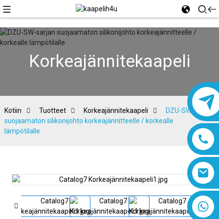
Korkeajännitekaapeli
Kotiin
Tuotteet
Korkeajännitekaapeli
DZU-SW-sarjan
suojaamaton silikonijohto korkeajännitteelle / korkealle
lämpötilalle
8618019377761