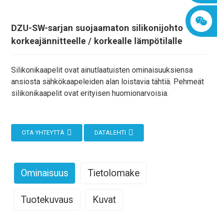
DZU-SW-sarjan suojaamaton silikonijohto
korkeajännitteelle / korkealle lämpötilalle
Silikonikaapelit ovat ainutlaatuisten ominaisuuksiensa
ansiosta sähkökaapeleiden alan loistavia tähtiä. Pehmeät
silikonikaapelit ovat erityisen huomionarvoisia.
OTA YHTEYTTÄ
DATALEHTI
Ominaisuus
Tietolomake
Tuotekuvaus
Kuvat