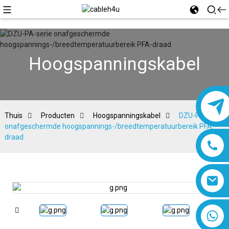
Hoogspanningskabel
Thuis
Producten
Hoogspanningskabel
DZU-PA-serie
onafgeschermde hoogspannings-/breedtemperatuurbereik PFA-
draad
8618019377761