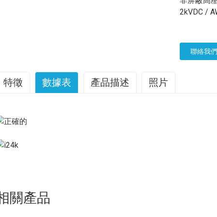
非屏蔽高壓
2kVDC / 
聯絡我
特徵
數據表
產品描述
照片
工作溫度：-100°C 至 +250°C
PFA高壓電線
PFA是一種專為承受高壓應用而設計的特殊電線，它
氟烷氧基聚合物，是一種氟聚合物，具有卓越的耐熱性、耐化學
-PFA介電材料
理想材料。本文將探討PFA的特性與應用。
PFA高壓電線
重點介
-高靈活性
其中一個關鍵特徵是
PFA高壓電線
PFA最突出的優點是其優異的
這使其能夠有效隔離高電壓，而不會發生擊穿或漏電。這使得PF
-26 AWG - 24 AWG 導線
適用於各種高壓應用，包括配電、電氣設備和工業機械，在這些
鍍銀或鍍鎳多股銅線
重要。
除了其優異的電絕緣性能外，
PFA高壓電線
此外，PFA還具有優異
-耐紫外線、臭氧、耐候性和耐油性
相關產品
的極端溫度，而不會影響其機械或電氣性能。這使得PFA成為一
-符合RoHS標準
合在溫度波動頻繁的惡劣環境中應用，例如航空航太、汽車和半