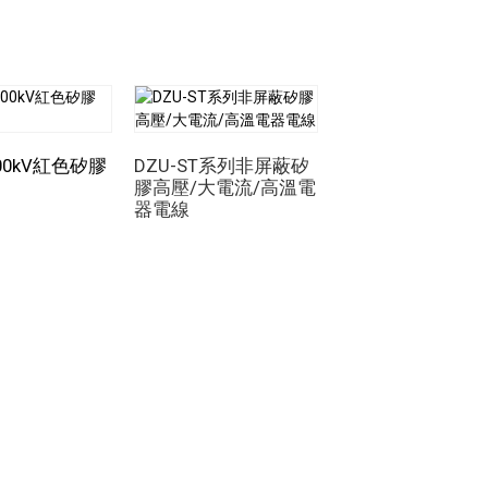
腐蝕性或嚴苛的化學環境。 PFA的惰性使其
保在嚴苛的工業環境中長期保持可靠性和性
學加工、製藥以及石油和天然氣等需要接觸
儘管它具有優異的絕緣和隔熱性能，
PFA
行安裝和佈線。其高抗拉強度和耐機械磨損
00kV紅色矽膠
DZU-ST系列非屏蔽矽
的嚴苛應用。
膠高壓/大電流/高溫電
60kV 矽膠高壓電纜
能組合。
行各業的高壓應用。其卓越的電氣絕緣性、
器電線
專為嚴苛的工業和
靠性能至關重要的應用的理想選擇。無論是
試應用而設計
的耐化學腐蝕性。當使用聚四氟乙烯電線時，
確保電氣系統安全高效運作方面，它繼續發
PFA高壓電線
無疑仍將是確保電力基礎設施
……相比
。
最高