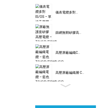
儀表電纜多對...
篩網無鞘矽膠高...
高壓屏蔽編織C...
高壓屏蔽編織層 C...