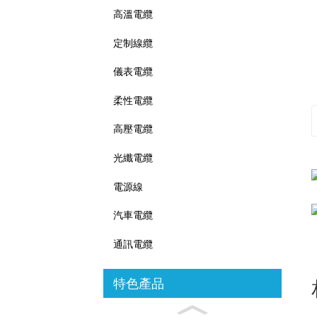
高溫電纜
定制線纜
儀表電纜
柔性電纜
高壓電纜
光纖電纜
電源線
汽車電纜
通訊電纜
特色產品