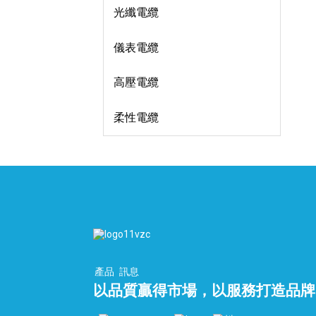
光纖電纜
儀表電纜
高壓電纜
柔性電纜
產品
訊息
以品質贏得市場，以服務打造品牌