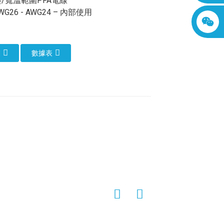
/寬溫範圍PFA電線
AWG26 - AWG24 – 內部使用
們
數據表
具有優異的絕緣性和耐久性。 PFA，即全
性和耐電應力性，使其成為高壓電線應用的
紹其獨特的性能及其常用行業。
電絕緣性能。 PFA以其高介電強度而聞名，
A成為一種理想的絕緣材料。
PFA高壓電線
應用中，可靠的絕緣對於安全性和性能至關
的熱穩定性。它能夠承受-200°C至260°C
種極具吸引力的材料。
PFA高壓電線
非常適
導體製造。