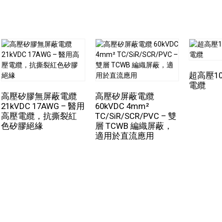
此外，
PFA高壓電線
PFA具有優異的耐化學腐蝕性，使其適用於
能夠抵抗多種化學品的侵蝕，包括酸、鹼、溶劑和燃料，從而確
典型應用
能。這項特性使其在眾多應用中脫穎而出。
PFA高壓電線
對於化
在高溫或低溫環境下進行佈線
腐蝕性化學品的應用產業而言，這是一個理想的選擇。
另一個顯著特點是
PFA高壓電線
其優點在於機械強度和柔韌性。
-在磨損性環境（例如潮濕或化學物質）中進行佈線
高壓電線
它保持柔韌性，易於操作，便於在複雜的電氣系統中進
狹小空間佈線
超高壓1
性能進一步增強了其耐用性，使其適用於需要長期可靠性和性能
電纜
全氟烷氧基烷烴 (PFA) 具有與聚四氟乙烯 (PTFE) 類似的優異性
總而言之，
PFA高壓電線
它兼具多種獨特特性，使其非常適合各
高壓矽膠無屏蔽電纜
高壓矽屏蔽電纜
熱穩定性、耐化學腐蝕性和機械強度，使其成為在惡劣環境下可
21kVDC 17AWG – 醫用
60kVDC 4mm²
聚四氟乙烯（PTFE）。 PFA 電線具有更好的防黏性能和更高
在電力分配、航空航太、汽車或化學加工領域，
PFA高壓電線
在
高壓電纜，抗撕裂紅
TC/SiR/SCR/PVC – 雙
PFA 電線是更佳選擇。
色矽膠絕緣
層 TCWB 編織屏蔽，
揮至關重要的作用。隨著技術的進步和對高壓應用需求的成長，
適用於直流應用
在涉及化學、熱和機械應力的惡劣環境中，需要延長使用壽命。與
可靠性和安全性的關鍵組成部分。
FEP材料更能承受反覆彎曲而不發生斷裂。
DZU-PA系列產品包括採用絞合銅線和PFA製成的非屏蔽高壓電線
絕緣體。銅線鍍銀或鍍鎳，從而產生兩種不同的工作溫度範圍：
分別達到 205°C 或 250°C。