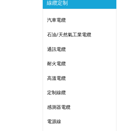
線纜定制
汽車電纜
石油/天然氣工業電纜
通訊電纜
耐火電纜
高溫電纜
定制線纜
感測器電纜
電源線