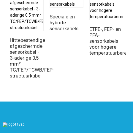
Speciale en
hybride
sensorkabels
ETFE-, FEP- en
PFA-
Hittebestendige
sensorkabels
U
afgeschermde
voor hogere
d
sensorkabel -
temperatuurbereik
h
3-aderige 0,5
a
mm²
s
TC/FEP/TCWB/FEP-
m
structuurkabel
v