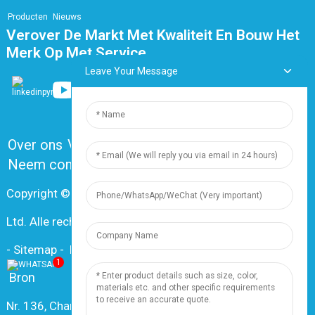
Producten
Nieuws
Verover De Markt Met Kwaliteit En Bouw Het
Merk Op Met Service.
Leave Your Message
Over ons
Veelgestelde vragen
Neem contact met ons op
Copyright © 2024 Shanghai Dingzun Electric & Cable Co.,
Ltd. Alle rechten voorbehouden.
-
Sitemap
-
Resource
1
Bron
Nr. 136, Changxiang Rd., Nanxiang Town, 201802,