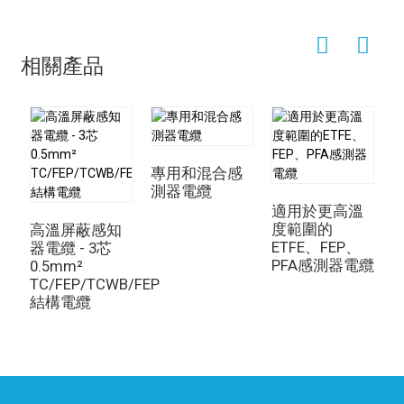
相關產品
專用和混合感
測器電纜
適用於更高溫
6
度範圍的
高溫屏蔽感知
ETFE、FEP、
器電纜 - 3芯
PFA感測器電纜
0.5mm²
TC/FEP/TCWB/FEP
結構電纜