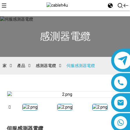
感測器電纜
家
產品
感測器電纜
伺服感測器電纜
8618019377761
伺服感測器電纜