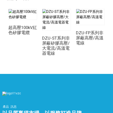
超高壓100kV紅
色矽膠電纜
DZU-FP系列非
D
屏蔽高壓/高溫
DZU-ST系列非
電線
屏蔽矽膠高壓/
大電流/高溫電
器電線
產品
訊息