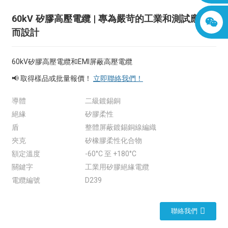
60kV 矽膠高壓電纜 | 專為嚴苛的工業和測試應用
而設計
60kV矽膠高壓電纜和EMI屏蔽高壓電纜
📢 取得樣品或批量報價！
立即聯絡我們！
導體
二級鍍錫銅
絕緣
矽膠柔性
盾
整體屏蔽鍍錫銅線編織
夾克
矽橡膠柔性化合物
額定溫度
-60°C 至 +180°C
關鍵字
工業用矽膠絕緣電纜
電纜編號
D239
聯絡我們