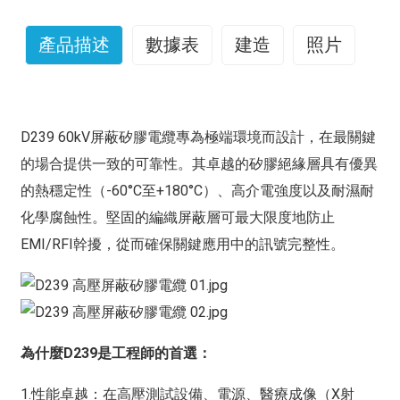
產品描述
數據表
建造
照片
D239 60kV屏蔽矽膠電纜專為極端環境而設計，在最關鍵
的場合提供一致的可靠性。其卓越的矽膠絕緣層具有優異
的熱穩定性（-60°C至+180°C）、高介電強度以及耐濕耐
化學腐蝕性。堅固的編織屏蔽層可最大限度地防止
EMI/RFI幹擾，從而確保關鍵應用中的訊號完整性。
為什麼D239是工程師的首選：
1.性能卓越：在高壓測試設備、電源、醫療成像（X射