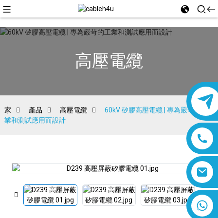
高壓電纜
家
產品
高壓電纜
60kV 矽膠高壓電纜 | 專為嚴苛的工
業和測試應用而設計
8618019377761