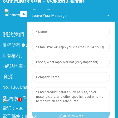
以品質贏得市場，以服務打造品牌
Leave Your Message
關於我們
常問問題
聯絡我們
版權所有 © 2024 上海鼎尊電氣電纜股份有限公司。保留
所有權利。
-
網站地圖
-
Resource
資源
No. 136, Changxiang Rd., Nanxiang Town, 201802,
Shanghai, China
1
電話：+86 18019377761
電子郵件：info@dingzuncable.com
AI Helps Write