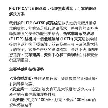
F-UTP CAT5E 網路線，低煙無鹵護套：可靠的網路
解決方案
我們的
F-UTP CAT5E 網路線
這款先進的電纜具備卓
越的效能，能夠滿足現代網路需求，將可靠的資料傳
輸與增強的安全功能完美結合。
箔式非屏蔽雙絞線
(F-UTP) 結構
與一個
低煙無滷 (LSZH) 夾克
這款線纜
提供卓越的抗干擾保護，並在發生火災時確保最大限
度的安全。它符合嚴格的網路標準，是以下應用的理
想選擇：
商業建築、資料中心和工業網絡
性能和安全
都至關重要。
主要特點和技術優勢
✔
增強型屏蔽
- 整體箔屏蔽層可提供優異的電磁幹擾/
射頻幹擾防護。
✔
安全第一
- 低煙無滷夾克可最大限度地減少火災中
產生的有毒煙霧和煙塵排放
✔
高效能
- 支援在 100MHz 頻寬下最高 100Mbps 的
資料傳輸速率