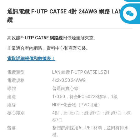
通訊電纜 F-UTP CAT5E 4對 24AWG 網路 LAN 電
纜
高效能
F-UTP CAT5E 網路線
附低煙無滷夾克。
非常適合室內網路、資料中心和商業安裝。
索取詳細報價和數據表！
電纜類型
LAN 線纜 F-UTP CAT5E LSZH
電纜規格
4x2x0.50 24AWG
導體
普通銅實心線
建造
1/0.50，符合IEC 60228標準，1級
絕緣
HDPE化合物（PVC可選）
核心識別
4對，藍-藍/白；綠-綠/白；綠-綠/白；棕-
棕/白
螢幕
整體篩網採用AL-PET材料，並附有排水
槽。