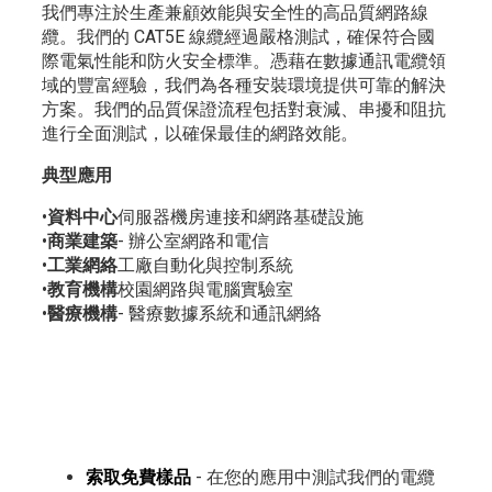
我們專注於生產兼顧效能與安全性的高品質網路線
纜。我們的 CAT5E 線纜經過嚴格測試，確保符合國
際電氣性能和防火安全標準。憑藉在數據通訊電纜領
域的豐富經驗，我們為各種安裝環境提供可靠的解決
方案。我們的品質保證流程包括對衰減、串擾和阻抗
進行全面測試，以確保最佳的網路效能。
典型應用
•
資料中心
伺服器機房連接和網路基礎設施
•
商業建築
- 辦公室網路和電信
•
工業網絡
工廠自動化與控制系統
•
教育機構
校園網路與電腦實驗室
•
醫療機構
- 醫療數據系統和通訊網絡
索取免費樣品
- 在您的應用中測試我們的電纜