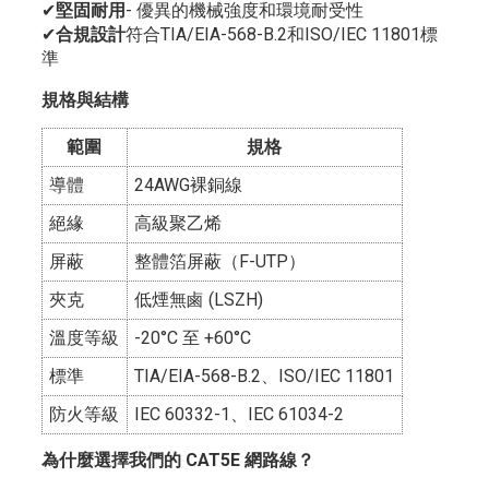
✔
堅固耐用
- 優異的機械強度和環境耐受性
✔
合規設計
符合TIA/EIA-568-B.2和ISO/IEC 11801標
準
規格與結構
範圍
規格
導體
24AWG裸銅線
絕緣
高級聚乙烯
屏蔽
整體箔屏蔽（F-UTP）
夾克
低煙無鹵 (LSZH)
溫度等級
-20°C 至 +60°C
標準
TIA/EIA-568-B.2、ISO/IEC 11801
防火等級
IEC 60332-1、IEC 61034-2
為什麼選擇我們的 CAT5E 網路線？