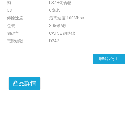
鞘
LSZH化合物
OD
6毫米
傳輸速度
最高速度 100Mbps
包裝
305米/卷
關鍵字
CAT5E 網路線
電纜編號
D247
聯絡我們
產品詳情