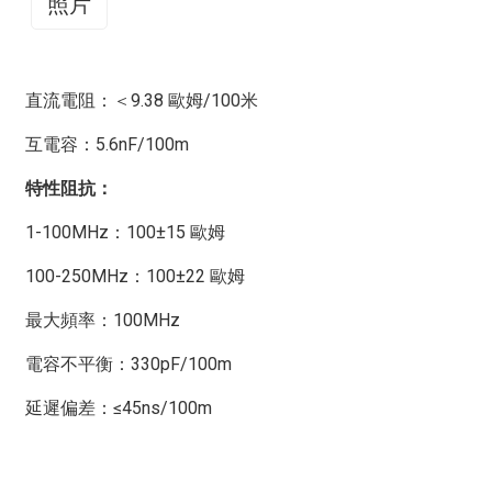
照片
採用23AWG單芯裸銅線作為導體，聚乙烯聚合物材料作
性能特徵
為絕緣層，阻燃聚合物材料作為護套材料，顏色為灰色；
直流電阻：＜9.38 歐姆/100米
雙絞線符合國際標準（ISO/IEC）的要求，其電氣特性超
頻率
RL
插入損
傳播延
延遲偏
下一
PSNEXT
ELN
互電容：5.6nF/100m
過國際標準VI類（Cat.6）的要求，電纜中心交叉隔離，以
（分
耗（最
遲（最
差
個
（分
（
確保NEXT性能和合理的施工彎曲半徑。 LSZH：代表
特性阻抗：
鐘）
大值）
大值）
（最大
（分
鐘）
鐘
「低煙無鹵」。低菸無鹵材料可滿足安全和環保要求。
限
鐘）
1-100MHz：100±15 歐姆
應用
可用於語音、綜合業務資料網路（ISDN）、ATM
度。）
155Mbps 和 622Mbps、100Mbps TPDDI、快速乙太網
100-250MHz：100±22 歐姆
路和千兆乙太網路；與 5 類和超 5 類相比，具有傳輸距離
MHz
分貝
分
奈
奈
分貝
分貝
遠、傳輸損耗低、耐磨損、抗壓等特性。
最大頻率：100MHz
貝/100
秒/100
秒/100
貝/
你需要將塑膠片從中間剪開，使其長度與線纜蓋的長度相
電容不平衡：330pF/100m
米
米
米
匹配，然後將其放入線纜蓋中，然後插入水晶頭並壓緊，
具體步驟如下：
延遲偏差：≤45ns/100m
1
20.0
2.2
570.0
45.0
65.0
62.0
61
如何
t
如何正確連接 Cat 6 網路線？
4
23.0
4.2
552.0
45.0
56.0
53.0
48
所需材料：晶體頭、6類網路線、線束、壓線鉗、電線測