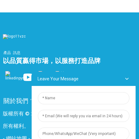
1. 注意剝線的力度，不要用力過猛把所有線都剪斷。
老化之
老化之後
彎曲
8*電纜外
2. 六類線和五類線的接線順序遵循標準568B：橙白線 -
前
半徑
徑
1，橙色線 - 2，綠白線 - 3，藍色線 - 4，藍白線 - 5，綠
PVC
抗拉
≥13.5兆
≥12.5兆帕
沒有可見裂縫
色線 - 6，棕白線 - 7，棕色線 - 8
強度
帕
我
安裝提示：
伸長
≥150%
≥125%
1. 電線需用錫箔紙包裹，以防止線路間微弱訊號互相干
產品
訊息
擾。通常情況下，當不需要使用錫箔紙包裝時，可以直接
以品質贏得市場，以服務打造品牌
低菸
抗拉
≥10.0兆
≥8.0兆帕
沒有可見裂縫
使用電線。
無鹵
強度
帕
2. 先將線芯插入晶體頭護套，然後用鋼絲鉗剝去整根線最
Leave Your Message
外層約2.5公分的保護膜，注意不要剝去內部單芯的保護
伸長
≥125%
≥100%
膜，否則容易造成短路。再依568B線序將線芯拉直，屏
在
抗拉
≥10.0兆
≥8.0兆帕
沒有可見裂縫
蔽層朝下；如果是雙層屏蔽，則需移除鋁箔屏蔽層，保留
關於我們
常問問題
聯絡我們
銅線編織網朝下。
強度
帕
版權所有 © 2024 上海鼎尊電氣電纜股份有限公司。保留
3. 建議安裝水晶頭護套，因為編織網的屏蔽層不能輕易脫
伸長
≥350%
≥350%
落。
所有權利。
-
網站地圖
-
Resource