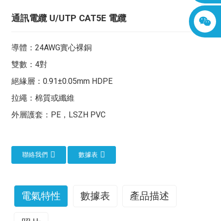
通訊電纜 U/UTP CAT5E 電纜
導體：24AWG實心裸銅
雙數：4對
絕緣層：0.91±0.05mm HDPE
拉繩：棉質或纖維
外層護套：PE，LSZH PVC
聯絡我們
數據表
電氣特性
數據表
產品描述