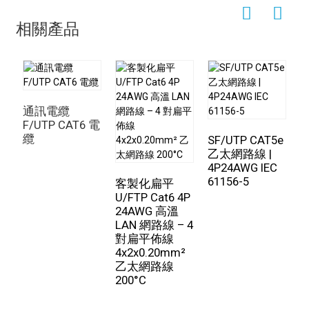
試器。
10
25.0
6.5
545.0
45.0
50.0
47.0
41
相關產品
1. 首先，用鉗子將網線剝皮工具後面的線剝開。
16
25.0
8.4
543.0
45.0
47.0
44.0
36
2. 將中心十字的塑膠部分劃掉。
20
25.0
9.3
542.0
45.0
45.0
42.0
34
3. 將此塑膠剪成合適的長度，以便與電纜蓋相符。
31.25
23.6
11.6
540.0
45.0
42.0
39.0
31
4. 然後依序穿過其他電線。
通訊電纜
62.5
21.5
17.0
539.0
45.0
38.0
35.0
25
F/UTP CAT6 電
5. 劃線並組合在一起。
纜
SF/UTP CAT5e
6. 用鉗子剪到適當的長度。
100
20.1
22.0
538.0
45.0
35.0
32.0
21
乙太網路線 |
4P24AWG IEC
7. 將線剪入線套中，塑膠十字口正好位於線套的頂部。
61156-5
T
客製化扁平
夾克物理性能
4
8. 將導線和導線套管放入水晶頭。
U/FTP Cat6 4P
7
24AWG 高溫
夾克
9. 使用壓線鉗。
6
LAN 網路線 – 4
對扁平佈線
老化
冷彎
10. 在另一端重複上述操作，用線偵測器測量是否通電。
4x2x0.20mm²
乙太網路線
11，完成了，就結束了。
物品
老化期
100*24H*7D
寒冷
-20±2℃*4
200°C
預防措施:
期
小時