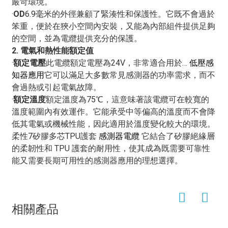
嚴苛環境。
·
OD
6.9毫米的外徑兼顧了緊湊性和保護性。它既不會過於
笨重，便於在狹小空間內安裝，又能為內部組件提供足夠
的空間，並為電纜提供充分的保護。
2. 電氣和熱性能額定值
·
額定電壓
此電纜額定電壓為24V，非常適合用於…
低壓感
知器應用
它可以滿足大多數常見感測器的功率需求，而不
會過熱或引起電氣故障。
·
額定溫度
額定溫度為75℃，這意味著該電纜可在較寬的
溫度範圍內有效運作。它能承受中等偏高的溫度而不會降
低其電氣或機械性能，因此適用於溫度變化較大的環境。
柔性7矽膠多芯TPU護套
感測器電纜
它結合了矽膠絕緣層
的柔韌性和 TPU 護套的耐用性，使其成為既需要可靠性
能又需要長期可用性的感測器應用的理想選擇。
相關產品