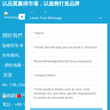
以品質贏得市場，以服務打造品牌
Leave Your Message
關於我們
常問問題
聯絡我們
版權所有 © 2024 上海鼎尊電氣電纜股份有限公司。保留
所有權利。
-
網站地圖
-
Resource
資源
No. 136, Changxiang Rd., Nanxiang Town, 201802,
Shanghai, China
1
電話：+86 18019377761