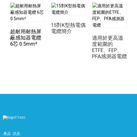
15對K型熱電偶
電纜簡介
超耐用耐熱屏
蔽感知器電纜
適用於更高溫
6芯 0.5mm²
織
度範圍的
ETFE、FEP、
PFA感測器電纜
產品
訊息