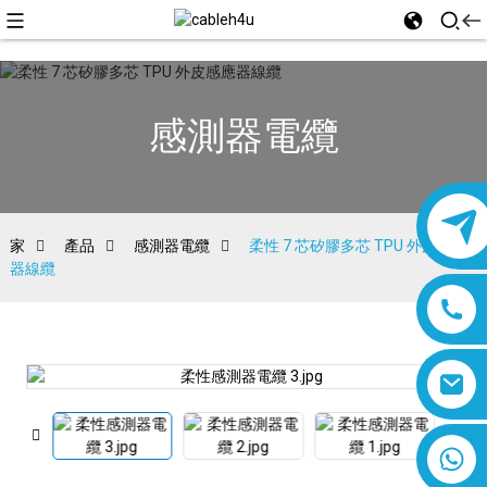
感測器電纜
家
產品
感測器電纜
柔性 7 芯矽膠多芯 TPU 外皮感應
器線纜
8618019377761