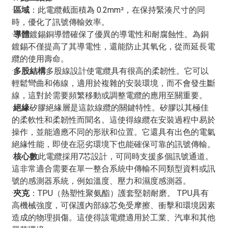
·
區域
：此電纜截面積為 0.2mm²，在保持緊湊尺寸的同
時，優化了訊號傳輸效率。
·
導體
鍍錫銅導體確保了優異的導電性和耐腐蝕性。為銅
鍍錫不僅提高了其導電性，還能防止其氧化，從而延長電
纜的使用壽命。
·
多股結構
多股線設計使電纜具有很高的柔韌性。它可以
輕鬆彎曲和佈線，適用於複雜的安裝環境，而不會發生斷
線，這對於需要頻繁移動或調整電纜的應用至關重要。
·
絕緣
矽膠絕緣層是這款線纜的關鍵特性。矽膠以其極佳
的柔軟性和柔韌性而聞名。這使得線纜在安裝過程中易於
操作，並能適應不同的形狀和位置。它還具有出色的電氣
絕緣性能，即使在惡劣環境下也能確保可靠的訊號傳輸。
·
核心數
此電纜採用7芯設計，可同時支援多個訊號通道。
這非常適合需要在單一整合系統中傳輸不同類型資料或訊
號的感測器系統，例如溫度、壓力和濕度感測器。
·
夾克
：TPU（熱塑性聚氨酯）護套堅韌耐磨。 TPU具有
高機械強度，可保護內部線芯免受摩擦、衝擊和環境因素
造成的物理損傷。這使得該電纜適用於工業、汽車和其他