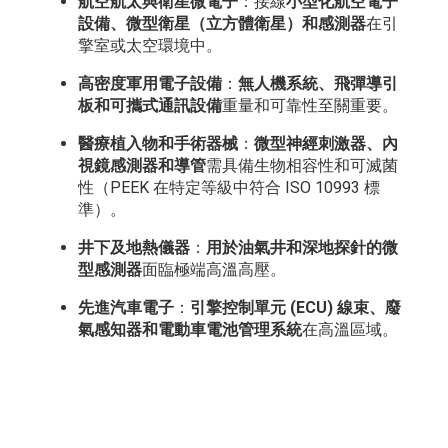
航空航太與衛星微電子
：接線
小型化航空電子
設備、微型衛星（立方體衛星）和感測器
在引
擎室或太空環境中。
高密度軍用電子設備
：
無人機系統、飛彈導引
板和可攜式通訊設備
重量和可靠性至關重要。
醫療植入物和手術器械
：
微型神經刺激器、內
視鏡感測器和導管
需具備生物相容性和可滅菌
性（PEEK 在特定等級中符合 ISO 10993 標
準）。
井下及地熱儀器
：
用於油氣井和深地探針的微
型感測器
面臨極端高溫高壓。
先進汽車電子
：
引擎控制單元 (ECU) 線束、廢
氣感知器和電動車電池管理系統
在高溫區域。