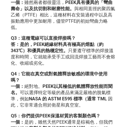
一個：
雖然兩者都很靈活，
PEEK具有優異的「彎曲
壽命」以及抗切割和耐磨性能。
與相同直徑的聚四氟
乙烯（PTFE）相比，這種材料在安裝過程中以及高
振動應用中更加耐用，儘管PTFE的初始彎曲力略
低。
Q3：這種電線可以直接焊接嗎？
答：是的，PEEK絕緣材料具有極高的熔點（約
343℃）和優異的熱穩定性。
只要遵守標準的焊接溫
度和時間，它就能承受手工或回流焊接工藝而不會熔
化、收縮或劣化。
Q4：它能在真空或對氣體釋放敏感的環境中使用
嗎？
一個：
絕對地。
PEEK以其極低的氣體釋放性能而聞
名。
可以選擇特定等級的產品來滿足嚴格的脫氣標
準，例如
NASA 的 ASTM E595 標準（通常 TML
因
此，它非常適合用於衛星和真空室。
Q5：你們提供PEEK保溫材質的客製顏色嗎？
一個：
是的，雖然天然PEEK通常是棕褐色，但我們