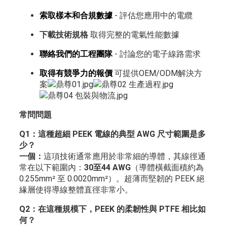
索取樣本和合規數據
- 評估您應用中的電纜
下載技術規格
取得完整的電氣性能數據
聯絡我們的工程團隊
- 討論您的電子線路需求
取得有競爭力的報價
可提供OEM/ODM解決方
案
常問問題
Q1：這種超細 PEEK 電線的典型 AWG 尺寸範圍是多
少？
一個：
這項技術通常應用於非常細的導體，其線徑通
常在以下範圍內：
30至44 AWG
（導體橫截面積約為
0.255mm² 至 0.0020mm²）。超薄而堅韌的 PEEK 絕
緣層使得導線整體直徑非常小。
Q2：在這種規模下，PEEK 的柔韌性與 PTFE 相比如
何？