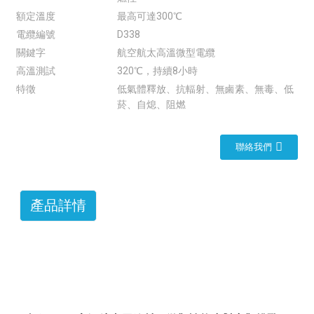
額定溫度
最高可達300℃
電纜編號
D338
關鍵字
航空航太高溫微型電纜
高溫測試
320℃，持續8小時
特徵
低氣體釋放、抗輻射、無鹵素、無毒、低
菸、自熄、阻燃
聯絡我們
產品詳情