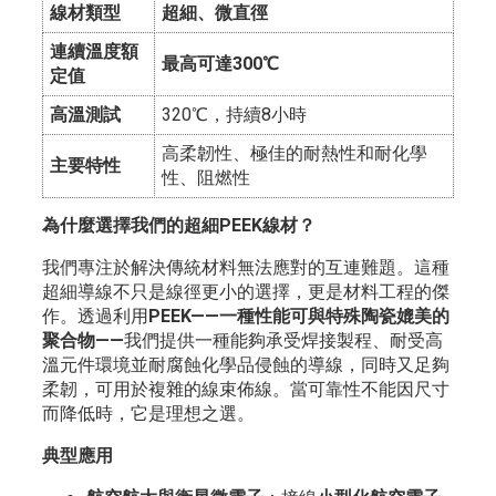
線材類型
超細、微直徑
連續溫度額
最高可達300℃
定值
高溫測試
320℃，持續8小時
高柔韌性、極佳的耐熱性和耐化學
主要特性
性、阻燃性
為什麼選擇我們的超細PEEK線材？
我們專注於解決傳統材料無法應對的互連難題。這種
超細導線不只是線徑更小的選擇，更是材料工程的傑
作。透過利用
PEEK——一種性能可與特殊陶瓷媲美的
聚合物——
我們提供一種能夠承受焊接製程、耐受高
溫元件環境並耐腐蝕化學品侵蝕的導線，同時又足夠
柔韌，可用於複雜的線束佈線。當可靠性不能因尺寸
而降低時，它是理想之選。
典型應用