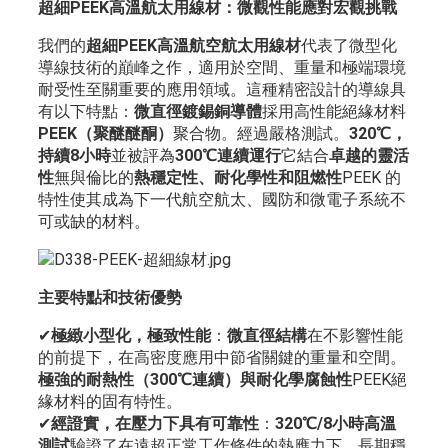
超細PEEK高溫航太用線材：微觀性能應對宏觀挑戰
我們的
超細PEEK高溫航空航太用線材
代表了微型化
導線技術的巔峰之作，適用於空間、重量和極端環境
耐受性至關重要的應用領域。這種精密設計的導線具
有以下特點：
微直徑鍍錫銅導體
採用高性能絕緣材料
PEEK（聚醚醚酮）
聚合物。經過嚴格測試。
320℃，
持續8小時
並被評為
300℃連續運行
它結合
卓越的靈活
性
無與倫比的
熱穩定性、耐化學性和阻燃性
PEEK 的
特性使其成為下一代航空航太、國防和微電子系統不
可或缺的材料。
主要特點和技術優勢
✔
極緻小型化，極致性能
：
微直徑結構
在不影響性能
的前提下，在高密度應用中節省關鍵的重量和空間。
極強的耐熱性（300℃連續）與耐化學腐蝕性
PEEK絕
緣材料的固有特性。
✔
經證實，在壓力下具有可靠性
：
320℃/8小時高溫
測試
驗證了在遠超正常工作條件的熱應力下，長期穩