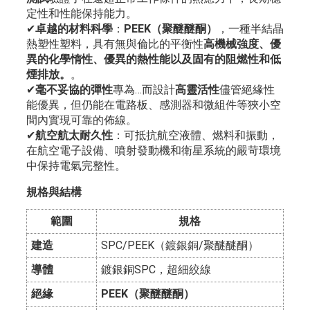
定性和性能保持能力。
✔
卓越的材料科學
：
PEEK（聚醚醚酮）
，一種半結晶
熱塑性塑料，具有無與倫比的平衡性
高機械強度、優
異的化學惰性、優異的熱性能以及固有的阻燃性和低
煙排放。
。
✔
毫不妥協的彈性
專為…而設計
高靈活性
儘管絕緣性
能優異，但仍能在電路板、感測器和微組件等狹小空
間內實現可靠的佈線。
✔
航空航太耐久性
：可抵抗航空液體、燃料和振動，
在航空電子設備、噴射發動機和衛星系統的嚴苛環境
中保持電氣完整性。
規格與結構
範圍
規格
建造
SPC/PEEK（鍍銀銅/聚醚醚酮）
導體
鍍銀銅SPC，超細絞線
絕緣
PEEK（聚醚醚酮）