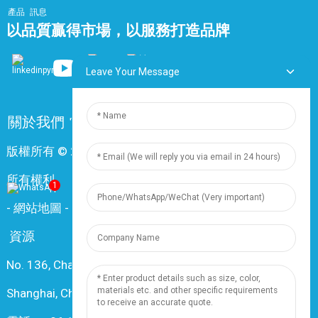
產品
訊息
以品質贏得市場，以服務打造品牌
Leave Your Message
關於我們
常問問題
聯絡我們
版權所有 © 2024 上海鼎尊電氣電纜股份有限公司。保留
所有權利。
1
-
網站地圖
-
Resource
資源
No. 136, Changxiang Rd., Nanxiang Town, 201802,
Shanghai, China