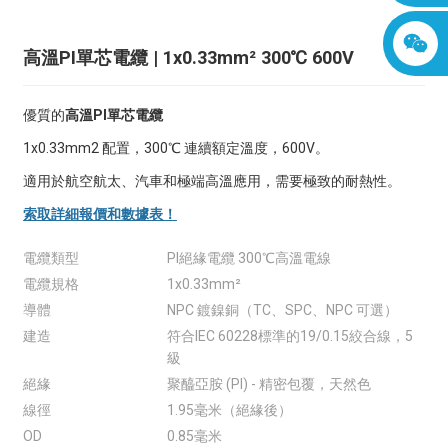
高溫PI單芯電纜 | 1x0.33mm² 300℃ 600V
優質的
高溫PI單芯電纜
1x0.33mm2 配置，300℃ 連續額定溫度，600V。
適用於航空航太、汽車和極端高溫應用，需要極致的耐熱性。
索取詳細報價和數據表！
電纜類型
PI絕緣電纜 300℃高溫電線
電纜規格
1x0.33mm²
導體
NPC 鍍鎳銅（TC、SPC、NPC 可選）
建造
符合IEC 60228標準的19/0.15絞合線，5
級
絕緣
聚醯亞胺 (PI) - 精密包覆，天然色
線徑
1.95毫米（絕緣後）
OD
0.85毫米