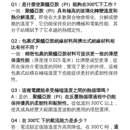
Q1：是什麼使聚醯亞胺（PI）能夠在300℃下工作？
一個：
聚醯亞胺（PI）具有極高的玻璃化轉變溫度和
熱分解溫度。
即使在大多數聚合物會熔化、分解或變
脆的溫度下，它仍能保持良好的機械和電氣性能。其
分子結構賦予了它卓越的熱穩定性。
Q2：包裹式聚醯亞胺絕緣材料與擠出式絕緣材料相
比有何不同？
一個：
精密包裹的聚醯亞胺材料可提供更一致的薄壁
保溫性能
（厚度僅 0.025 毫米）比擠壓成型更薄，從
而在保持介電強度的同時，實現了更小的外徑。這種
包裹式結構在極端溫度下也能提供更好的柔韌性保持
性。
Q3：這種電纜能承受極端溫度之間的熱循環嗎？
A：是的，
聚醯亞胺（PI）在反覆熱循環過程中仍能
保持優異的柔韌性和黏附性。
從低溫到 300℃ 以上，
使其成為經歷大範圍溫度波動的應用的理想選擇。
Q4：在 300℃ 下的載流能力是多少？
答：電流額定值隨溫度升高而降低。在 300℃ 時，
通