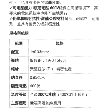
件下，也具有出色的彎曲性能。
✔
高電壓能力
-
額定電壓 600V
確保在高溫環境下，高
要求的電氣系統中也能可靠地運行
✔
化學和輻射抗性
-
聚醯亞胺材料
耐油、耐燃料、耐溶
劑，並具有優異的輻射穩定性
規格與結構
範圍
規格
配置
1x0.33mm²
導體
鍍鎳銅，19/0.15絞合
絕緣
聚醯亞胺 (PI) - 精密包覆
總直徑
0.85毫米
額定電壓
600伏
溫度等級
至多
300℃連續
（400℃以上短期）
主要應用
極端高溫佈線應用