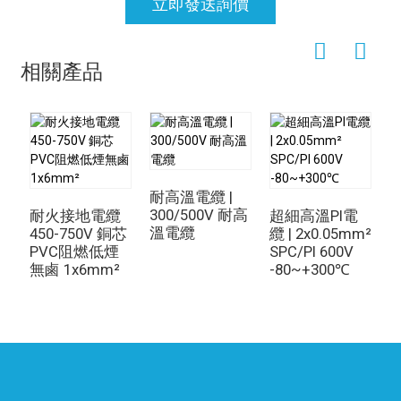
立即發送詢價
相關產品
耐高溫電纜 |
300/500V 耐高
纜
耐火接地電纜
超細高溫PI電
溫電纜
3
450-750V 銅芯
纜 | 2x0.05mm²
PVC阻燃低煙
SPC/PI 600V
無鹵 1x6mm²
-80~+300℃