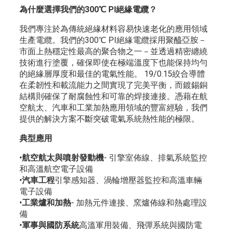
為什麼選擇我們的300℃ PI絕緣電纜？
我們專注於為傳統絕緣材料容易快速老化的應用領域
生產電纜。我們的300℃ PI絕緣電纜採用聚醯亞胺－
市面上熱穩定性最高的聚合物之一－並透過精密纏繞
技術進行塗覆，確保即使在極端溫度下也能保持均勻
的絕緣層厚度和最佳的電氣性能。 19/0.15絞合導體
在柔韌性和載流能力之間實現了完美平衡，而鍍錫銅
結構則確保了耐腐蝕性和可靠的焊接連接。憑藉在航
空航太、汽車和工業加熱應用領域的豐富經驗，我們
提供的解決方案不斷突破電氣系統熱性能的極限。
典型應用
•
航空航太與噴射發動機
- 引擎室佈線、排氣系統監控
和高溫航空電子設備
•
汽車工程
引擎感知器、渦輪增壓器監控和高溫車輛
電子設備
•
工業爐和加熱
- 加熱元件連接、窯爐佈線和熱處理設
備
•
軍事與國防系統
高溫軍用裝備、飛彈系統與國防電