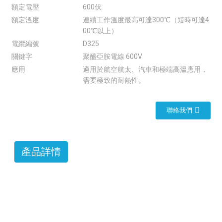
額定電壓
600伏
額定溫度
連續工作溫度最高可達300℃（短時可達4
00℃以上）
電纜編號
D325
關鍵字
聚醯亞胺電線 600V
應用
適用於航空航太、汽車和極端高溫應用，
需要極致的耐熱性。
聯絡我們
產品詳情