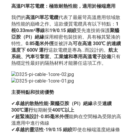
高溫PI單芯電纜：極致耐熱性能，適用於極端應用
我們的
高溫PI單芯電纜
代表了最嚴苛高溫應用領域散
熱性能的巔峰之作。這款優質電纜具有以下特點：
1
根0.33mm²導線
和
19/0.15 細絞
受先進技術保護
聚醯
亞胺（PI）絕緣
採用精密包裝技術。具有極其緊湊的
特性。
0.85毫米外徑
並被評為
可在高達 300℃ 的連續
溫度下 600V 運行
這款電纜是專為…而設計的。
航太
系統、汽車引擎室、工業爐和專用高溫電子設備
只有
熱穩定性最好的隔熱材料才能勝任這項工作。
主要特點和技術優勢
✔
卓越的散熱性能
-
聚醯亞胺（PI）絕緣
承受
連續
300℃運行
短期耐受
400℃以上
✔
超緊湊設計
-
0.85毫米外徑
能夠在空間極為受限的高
溫應用中進行佈線
✔
卓越的靈活性
-
19/0.15 細絞
即使在極端溫度絕緣條