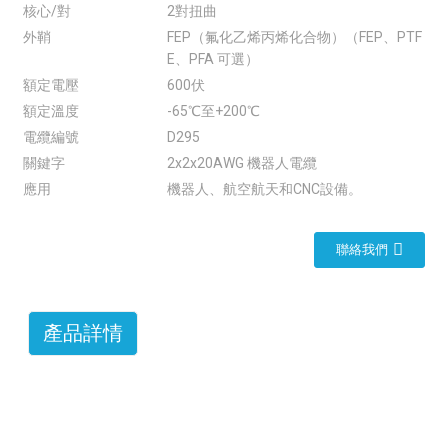
核心/對
2對扭曲
外鞘
FEP（氟化乙烯丙烯化合物）（FEP、PTF
E、PFA 可選）
額定電壓
600伏
額定溫度
-65℃至+200℃
電纜編號
D295
關鍵字
2x2x20AWG 機器人電纜
應用
機器人、航空航天和CNC設備。
聯絡我們
產品詳情