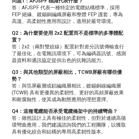
問題1：AFJSPF 標識代表什麼？
答：AFJSPF 代表一種特定的電纜結構標準，採用
FEP 絕緣、鍍錫銅編織屏蔽和整體 FEP 護套，專為
高溫、高柔韌性應用而設計，適用於嚴苛環境。
Q2：為什麼要使用 2x2 配置而不是標準的多導體配
置？
答：2x2（兩對雙絞線）配置針對差分訊號傳輸進行
了最佳化，在電雜訊環境下，可為編碼器訊號、感測
器資料和通訊協定提供出色的抗雜訊能力。
Q3：與其他類型的屏蔽相比，TCWB屏蔽有哪些優
勢？
答：與箔屏蔽層或鋁編織層相比，鍍錫銅線編織層
(TCWB) 具有更優異的柔韌性、更好的高頻屏蔽效果
和耐腐蝕性，使其成為動態應用的理想選擇。
Q4：這種電纜能否承受電纜橋架中的持續彎曲？
答：雖然設計上具有極佳的柔韌性，但對於連續高循
環彎曲應用，我們建議諮詢我們的工程團隊，以獲取
具有優化絞合和結構的專用高柔韌性版本。