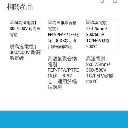
相關產品
耐高溫電纜 |
300/500V 耐高
F
溫電纜
2
高溫氟聚合物
高溫電纜 |
T
電纜 |
2x0.75mm²
FEP/PFA/PTFE
300/500V
絕緣，8-37
TC/FEP/矽膠
芯，適用於極
200℃
端環境