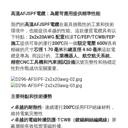
高溫AFJSPF電纜：為嚴苛應用提供精準性能
我們的
高溫AFJSPF電纜
在最具挑戰性的工業和技術
環境中，也能提供卓越的性能。這款優質電纜具有以
下特點：
2x2x20AWG 配置
精湛
TC/FEP/TCWB/FEP
施工
提供可靠的運行
200℃
與一個
額定電壓 600V
具有
精確的尺寸
芯徑 1.70 毫米
和
總直徑 4.60 毫米
這款電
纜是專為…而設計的。
工業機器人、航空航天系統、
精密CNC工具機和汽車測試設備
訊號完整性和熱穩定
性對作戰成功至關重要。
主要特點和技術優勢
✔
卓越的耐熱性
- 連續運行
200℃
採用FEP絕緣材料，
維持電氣完整性
✔
卓越的電磁幹擾防護
-
TCWB（鍍錫銅絲編織線）
屏
蔽層能有效抵禦電磁幹擾。