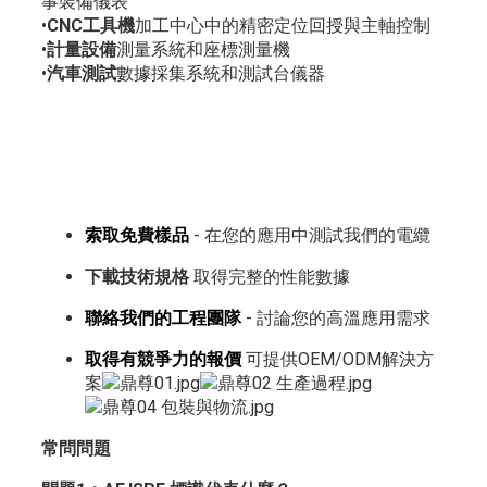
事裝備儀表
•
CNC工具機
加工中心中的精密定位回授與主軸控制
•
計量設備
測量系統和座標測量機
•
汽車測試
數據採集系統和測試台儀器
索取免費樣品
- 在您的應用中測試我們的電纜
下載技術規格
取得完整的性能數據
聯絡我們的工程團隊
- 討論您的高溫應用需求
取得有競爭力的報價
可提供OEM/ODM解決方
案
常問問題