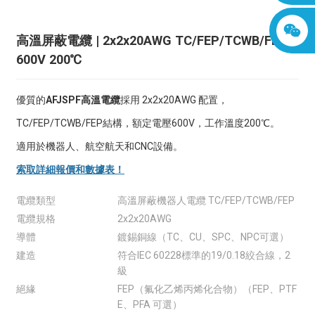
高溫屏蔽電纜 | 2x2x20AWG TC/FEP/TCWB/FEP
600V 200℃
優質的
AFJSPF高溫電纜
採用 2x2x20AWG 配置，
TC/FEP/TCWB/FEP結構，額定電壓600V，工作溫度200℃。
適用於機器人、航空航天和CNC設備。
索取詳細報價和數據表！
電纜類型
高溫屏蔽機器人電纜 TC/FEP/TCWB/FEP
電纜規格
2x2x20AWG
導體
鍍錫銅線（TC、CU、SPC、NPC可選）
建造
符合IEC 60228標準的19/0.18絞合線，2
級
絕緣
FEP（氟化乙烯丙烯化合物）（FEP、PTF
E、PFA 可選）