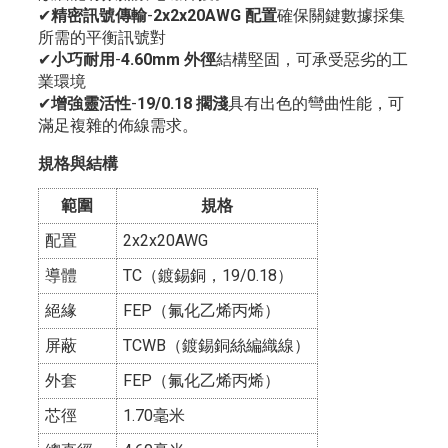
✔
精密訊號傳輸
-
2x2x20AWG 配置
確保關鍵數據採集
所需的平衡訊號對
✔
小巧耐用
-
4.60mm 外徑
結構堅固，可承受惡劣的工
業環境
✔
增強靈活性
-
19/0.18 擱淺
具有出色的彎曲性能，可
滿足複雜的佈線需求。
規格與結構
範圍
規格
配置
2x2x20AWG
導體
TC（鍍錫銅，19/0.18）
絕緣
FEP（氟化乙烯丙烯）
屏蔽
TCWB（鍍錫銅絲編織線）
外套
FEP（氟化乙烯丙烯）
芯徑
1.70毫米