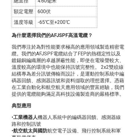
總直徑
4.60毫米
額定電壓
600伏
溫度等級
-65℃至+200℃
為什麼選擇我們的AFJSPF高溫電纜？
我們專注於為對性能要求極高的應用領域製造精密電
纜。我們的AFJSPF電纜結合了FEP的熱穩定性以及
鍍錫銅編織層的卓越屏蔽性能，即使在電噪聲較大、
溫度較高的環境中也能保持訊號完整性。 2x2雙絞線
結構專為差分訊號傳輸而設計，是運動控制系統中編
碼器回饋、感測器訊號和資料擷取的理想選擇。憑藉
在工業自動化和航空航天應用領域的豐富經驗，我們
提供的電纜能​​夠滿足高科技設備製造商的嚴格標準。
典型應用
•
工業機器人
機器人系統中的編碼器回饋、感測器線
路和控制訊號
•
航空航太與國防
航空電子設備、飛行控制系統和軍