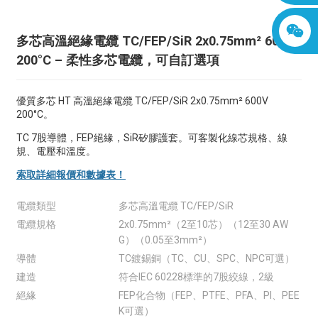
多芯高溫絕緣電纜 TC/FEP/SiR 2x0.75mm² 600V
200°C – 柔性多芯電纜，可自訂選項
優質多芯 HT 高溫絕緣電纜 TC/FEP/SiR 2x0.75mm² 600V
200°C。
TC 7股導體，FEP絕緣，SiR矽膠護套。可客製化線芯規格、線
規、電壓和溫度。
索取詳細報價和數據表！
電纜類型
多芯高溫電纜 TC/FEP/SiR
電纜規格
2x0.75mm²（2至10芯）（12至30 AW
G）（0.05至3mm²）
導體
TC鍍錫銅（TC、CU、SPC、NPC可選）
建造
符合IEC 60228標準的7股絞線，2級
絕緣
FEP化合物（FEP、PTFE、PFA、PI、PEE
K可選）