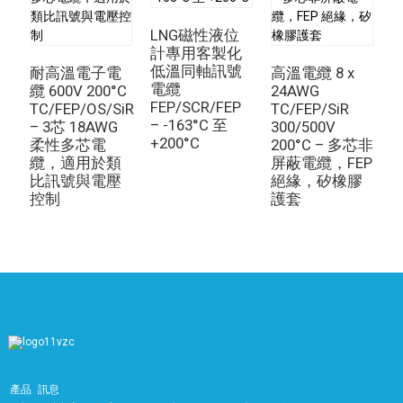
LNG磁性液位
計專用客製化
低溫同軸訊號
銅
耐高溫電子電
高溫電纜 8 x
電纜
2
纜 600V 200°C
24AWG
FEP/SCR/FEP
3
TC/FEP/OS/SiR
TC/FEP/SiR
– -163°C 至
– 3芯 18AWG
300/500V
+200°C
柔性多芯電
200°C – 多芯非
纜，適用於類
屏蔽電纜，FEP
比訊號與電壓
絕緣，矽橡膠
控制
護套
產品
訊息