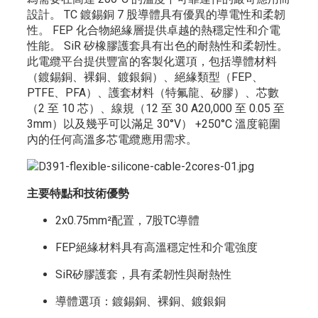
設計。 TC 鍍錫銅 7 股導體具有優異的導電性和柔韌
性。 FEP 化合物絕緣層提供卓越的熱穩定性和介電
性能。 SiR 矽橡膠護套具有出色的耐熱性和柔韌性。
此電纜平台提供豐富的客製化選項，包括導體材料
（鍍錫銅、裸銅、鍍銀銅）、絕緣類型（FEP、
PTFE、PFA）、護套材料（特氟龍、矽膠）、芯數
（2 至 10 芯）、線規（12 至 30 A20,000 至 0.05 至
3mm）以及幾乎可以滿足 30°V） +250°C 溫度範圍
內的任何高溫多芯電纜應用需求。
主要特點和技術優勢
2x0.75mm²配置，7股TC導體
FEP絕緣材料具有高溫穩定性和介電強度
SiR矽膠護套，具有柔韌性與耐熱性
導體選項：鍍錫銅、裸銅、鍍銀銅