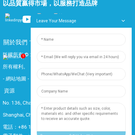
以品質贏得市場，以服務打造品牌
Leave Your Message
關於我們
常問問題
聯絡我們
版權所有 © 2024 上海鼎尊電氣電纜股份有限公司。保留
1
所有權利。
-
網站地圖
-
Resource
資源
No. 136, Changxiang Rd., Nanxiang Town, 201802,
Shanghai, China
電話：+86 18019377761