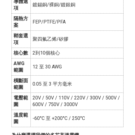
導體選
鍍錫銅/裸銅/鍍銀銅
項
隔熱方
FEP/PTFE/PFA
案
鞘套選
聚四氟乙烯/矽膠
項
核心數
2到10個核心
AWG
12 至 30 AWG
範圍
橫斷面
0.05 至 3 平方毫米
範圍
電壓範
20V / 50V / 110V / 220V / 300V / 500V /
圍
600V / 750V / 3000V
溫度範
-60°C 至 +200°C / 250°C
圍