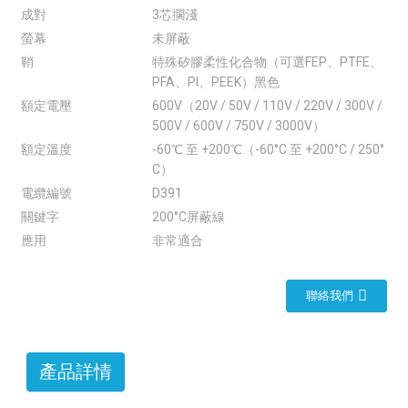
成對
3芯擱淺
螢幕
未屏蔽
鞘
特殊矽膠柔性化合物（可選FEP、PTFE、
PFA、PI、PEEK）黑色
額定電壓
600V（20V / 50V / 110V / 220V / 300V /
500V / 600V / 750V / 3000V）
額定溫度
-60℃ 至 +200℃（-60°C 至 +200°C / 250°
C）
電纜編號
D391
關鍵字
200°C屏蔽線
應用
非常適合
聯絡我們
產品詳情