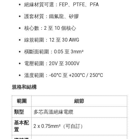
絕緣材質可選：FEP、PTFE、PFA
護套材質：鐵氟龍、矽膠
核心數：2 至 10 個核心
線規範圍：12 至 30 AWG
橫斷面範圍：0.05 至 3mm²
電壓範圍：20V 至 3000V
溫度範圍：-60°C 至 +200°C / 250°C
規格和結構
範圍
細節
類型
多芯高溫絕緣電纜
基本配
2 x 0.75mm²（可自訂）
置