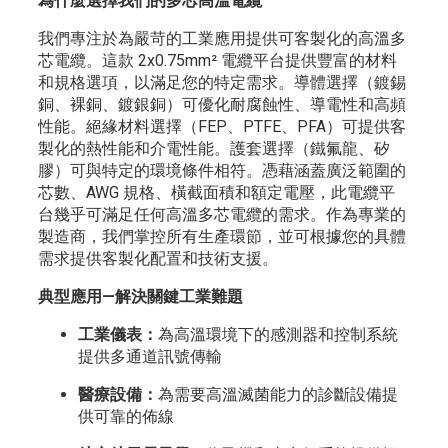
為什麼選擇我們的多芯高溫電纜
我們專注於為嚴苛的工業應用提供可客製化的高溫多
芯電纜。這款 2x0.75mm² 電纜平台提供豐富的材料
和規格選項，以滿足您的特定需求。導體選擇（鍍錫
銅、裸銅、鍍銀銅）可優化耐腐蝕性、導電性和高頻
性能。絕緣材料選擇（FEP、PTFE、PFA）可提供客
製化的熱性能和介電性能。護套選擇（鐵氟龍、矽
膠）可與特定的環境條件相符。憑藉涵蓋廣泛範圍的
芯數、AWG 規格、橫截面積和額定電壓，此電纜平
台幾乎可滿足任何高溫多芯電纜的需求。作為專業的
製造商，我們掌控所有生產環節，並可根據您的具體
需求提供客製化配置和技術支援。
典型應用—解決關鍵工業難題
工業儀表：
為高溫環境下的感測器和控制系統
提供多通道訊號傳輸
醫療設備：
為需要高溫滅菌能力的診斷設備提
供可靠的佈線