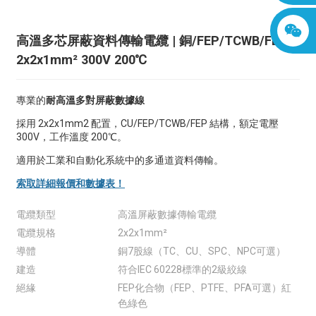
高溫多芯屏蔽資料傳輸電纜 | 銅/FEP/TCWB/FEP
2x2x1mm² 300V 200℃
專業的
耐高溫多對屏蔽數據線
採用 2x2x1mm2 配置，CU/FEP/TCWB/FEP 結構，額定電壓
300V，工作溫度 200℃。
適用於工業和自動化系統中的多通道資料傳輸。
索取詳細報價和數據表！
電纜類型
高溫屏蔽數據傳輸電纜
電纜規格
2x2x1mm²
導體
銅7股線（TC、CU、SPC、NPC可選）
建造
符合IEC 60228標準的2級絞線
絕緣
FEP化合物（FEP、PTFE、PFA可選）紅
色綠色