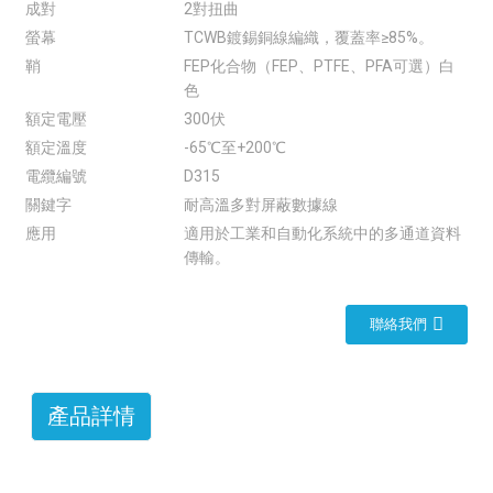
成對
2對扭曲
螢幕
TCWB鍍錫銅線編織，覆蓋率≥85%。
鞘
FEP化合物（FEP、PTFE、PFA可選）白
色
額定電壓
300伏
額定溫度
-65℃至+200℃
電纜編號
D315
關鍵字
耐高溫多對屏蔽數據線
應用
適用於工業和自動化系統中的多通道資料
傳輸。
聯絡我們
產品詳情