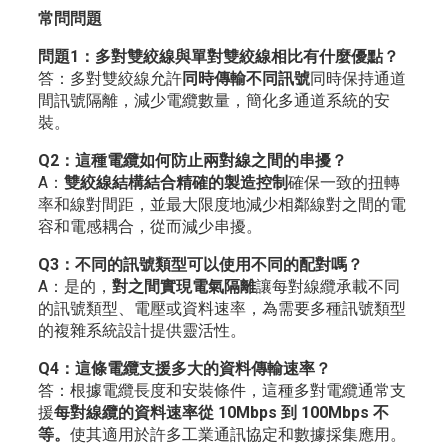
常問問題
問題1：多對雙絞線與單對雙絞線相比有什麼優點？
答：多對雙絞線允許
同時傳輸不同訊號
同時保持通道
間訊號隔離，減少電纜數量，簡化多通道系統的安
裝。
Q2：這種電纜如何防止兩對線之間的串擾？
A：
雙絞線結構結合精確的製造控制
確保一致的扭轉
率和線對間距，並最大限度地減少相鄰線對之間的電
容和電感耦合，從而減少串擾。
Q3：不同的訊號類型可以使用不同的配對嗎？
A：是的，
對之間實現電氣隔離
讓每對線纜承載不同
的訊號類型、電壓或資料速率，為需要多種訊號類型
的複雜系統設計提供靈活性。
Q4：這條電纜支援多大的資料傳輸速率？
答：根據電纜長度和安裝條件，這種多對電纜通常支
援
每對線纜的資料速率從 10Mbps 到 100Mbps 不
等。
使其適用於許多工業通訊協定和數據採集應用。