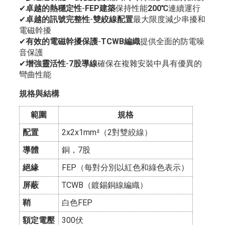
✔
卓越的熱穩定性
-
FEP建築
保持性能
200℃
連續運行
✔
卓越的訊號完整性
-
雙絞線配置
最大限度減少串擾和
電磁幹擾
✔
有效的電磁幹擾保護
-
TCWB編織
提供全面的防電噪
音保護
✔
增強靈活性
-
7股導線
確保在複雜安裝中具有優異的
彎曲性能
規格與結構
範圍
規格
配置
2x2x1mm²（2對雙絞線）
導體
銅，7股
絕緣
FEP（每對分別以紅色和綠色表示）
屏蔽
TCWB（鍍錫銅線編織）
鞘
白色FEP
額定電壓
300伏