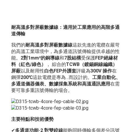
耐高溫多對屏蔽數據線：適用於工業應用的高階多通
道傳輸
我們的
耐高溫多對屏蔽數據線
這款先進的電纜在嚴苛
的高溫工業環境中，為多通道訊號傳輸提供卓越的性
能。
2對1mm²的銅導線
和
7股結構
受保護
FEP絕緣材
料（紅色/綠色）
， 綜合的
TCWB（鍍錫銅線編織）
屏蔽
以及耐用性
白色FEP外護套
評級為
300V 操作
在
鋼彈
200℃
這款電纜是專為…而設計的。
工業自動化、
多通道儀器儀表、數據採集系統和高溫通訊應用
在需
要可靠多重訊號傳輸的場合。
主要特點和技術優勢
✔
多通道功能
-
2 對雙絞線
能夠同時傳輸多個差分訊號