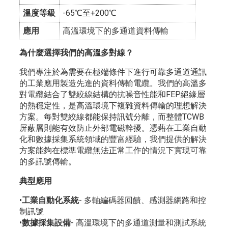
溫度等級
-65℃至+200℃
應用
高溫環境下的多通道資料傳輸
為什麼選擇我們的高溫多對線？
我們專注於為需要在極端條件下進行可靠多通道通訊
的工業應用製造先進的資料傳輸電纜。我們的高溫多
對電纜結合了雙絞線結構的抗噪音性能和FEP絕緣層
的熱穩定性，是高溫環境下複雜資料傳輸的理想解決
方案。每對雙絞線都能保持訊號分離，而整體TCWB
屏蔽層則能有效防止外部電磁幹擾。憑藉在工業自動
化和數據採集系統領域的豐富經驗，我們提供的解決
方案能夠在標準電纜無法正常工作的情況下實現可靠
的多訊號傳輸。
典型應用
•
工業自動化系統
- 多軸編碼器回饋、感測器網路和控
制訊號
•
數據採集設備
- 高溫環境下的多通道測量和測試系統