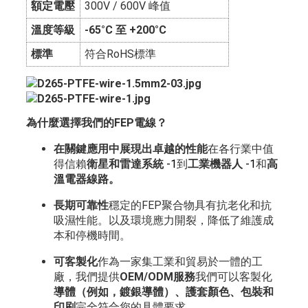
額定電壓
300V / 600V 峰值
溫度等級
-65°C 至 +200°C
標準
符合RoHS標準
為什麼選擇我們的FEP電線？
在關鍵應用中展現出卓越的性能
在各行業中值
得信賴
衛星和雷達系統
-
1
到
工業機器人
-
1
和
高
溫電器線路。
長期可靠性
穩定的FEP聚合物具有抗老化和抗
吸濕性能。
以及環境應力開裂，降低了維護成
本和停機時間。
可客製化
作為一家集工業和貿易於一體的工
廠，我們提供
OEM/ODM服務
我們可以客製化
導體（例如，鍍銀導體）、護套顏色、包裝和
印刷
完全符合您的具體要求。