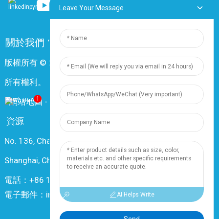
Leave Your Message
關於我們
常問問題
聯絡我們
版權所有 © 2024 上海鼎尊電氣電纜股份有限公司。保留
所有權利。
1
-
網站地圖
-
Resource
資源
No. 136, Changxiang Rd., Nanxiang Town, 201802,
Shanghai, China
電話：+86 18019377761
電子郵件：info@dingzuncable.com
AI Helps Write
Send