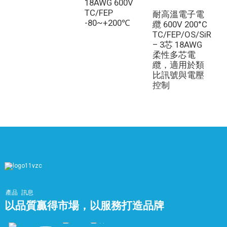
18AWG 600V
TC/FEP
耐高溫電子電
-80~+200℃
纜 600V 200°C
TC/FEP/OS/SiR
– 3芯 18AWG
柔性多芯電
纜，適用於類
比訊號與電壓
控制
產品
訊息
以品質贏得市場，以服務打造品牌