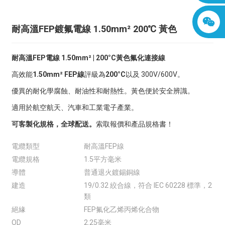
耐高溫FEP鍍氟電線 1.50mm² 200℃ 黃色
耐高溫FEP電線 1.50mm² | 200°C黃色氟化連接線
高效能
1.50mm² FEP線
評級為
200°C
以及 300V/600V。
優異的耐化學腐蝕、耐油性和耐熱性。黃色便於安全辨識。
適用於航空航天、汽車和工業電子產業。
可客製化規格，全球配送。
索取報價和產品規格書！
電纜類型
耐高溫FEP線
電纜規格
1.5平方毫米
導體
普通退火鍍錫銅線
建造
19/0.32 絞合線，符合 IEC 60228 標準，2
類
絕緣
FEP氟化乙烯丙烯化合物
OD
2.25毫米