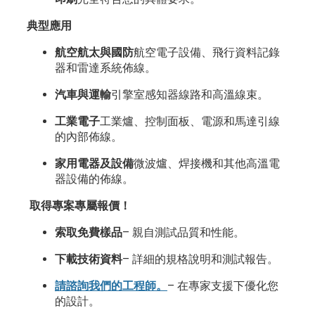
典型應用
航空航太與國防
航空電子設備、飛行資料記錄
器和雷達系統佈線
。
汽車與運輸
引擎室感知器線路和高溫線束。
工業電子
工業爐、控制面板、電源和馬達引線
的內部佈線
。
家用電器及設備
微波爐、焊接機和其他高溫電
器設備的佈線
。
取得專案專屬報價！
索取免費樣品
– 親自測試品質和性能。
下載技術資料
– 詳細的規格說明和測試報告。
請諮詢我們的工程師。
– 在專家支援下優化您
的設計。