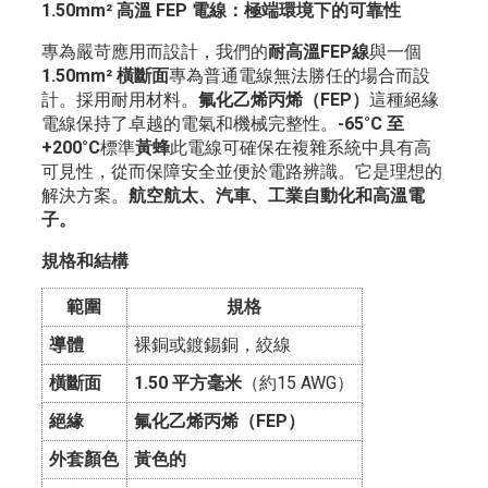
1.50mm² 高溫 FEP 電線：極端環境下的可靠性
專為嚴苛應用而設計，我們的
耐高溫FEP線
與一個
1.50mm² 橫斷面
專為普通電線無法勝任的場合而設
計。採用耐用材料。
氟化乙烯丙烯（FEP）
這種絕緣
電線保持了卓越的電氣和機械完整性。
-65°C 至
+200°C
標準
黃蜂
此電線可確保在複雜系統中具有高
可見性，從而保障安全並便於電路辨識。它是理想的
解決方案。
航空航太、汽車、工業自動化和高溫電
子。
規格和結構
範圍
規格
導體
裸銅或鍍錫銅，絞線
橫斷面
1.50 平方毫米
（約15 AWG）
絕緣
氟化乙烯丙烯（FEP）
外套顏色
黃色的