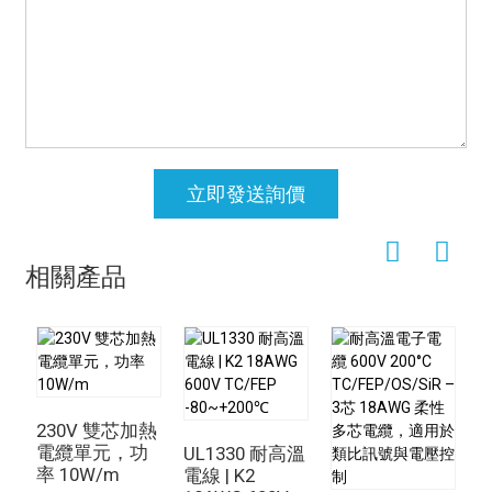
立即發送詢價
相關產品
230V 雙芯加熱
超
電纜單元，功
S
UL1330 耐高溫
率 10W/m
電線 | K2