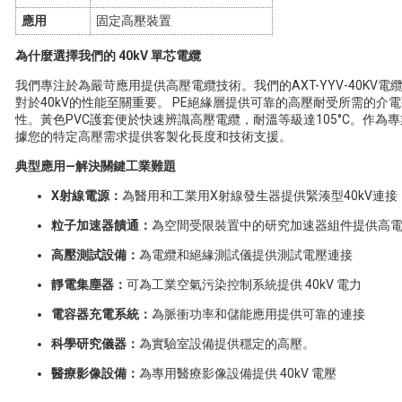
應用
固定高壓裝置
為什麼選擇我們的 40kV 單芯電纜
我們專注於為嚴苛應用提供高壓電纜技術。我們的AXT-YYV-40K
對於40kV的性能至關重要。 PE絕緣層提供可靠的高壓耐受所需的介電強
性。黃色PVC護套便於快速辨識高壓電纜，耐溫等級達105°C。作
據您的特定高壓需求提供客製化長度和技術支援。
典型應用—解決關鍵工業難題
X射線電源：
為醫用和工業用X射線發生器提供緊湊型40kV連接
粒子加速器饋通：
為空間受限裝置中的研究加速器組件提供高
高壓測試設備：
為電纜和絕緣測試儀提供測試電壓連接
靜電集塵器：
可為工業空氣污染控制系統提供 40kV 電力
電容器充電系統：
為脈衝功率和儲能應用提供可靠的連接
科學研究儀器：
為實驗室設備提供穩定的高壓。
醫療影像設備：
為專用醫療影像設備提供 40kV 電壓