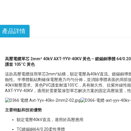
產品詳情
高壓電纜單芯 2mm² 40kV AXT-YYV-40KV 黃色 – 鍍錫銅導體 64
護套 105°C 黃色
這款高壓電纜採用單芯2mm²結構，額定電壓為40kV直流。鍍錫銅導體
蝕性。半導體黏結劑確保電壓應力均勻分佈，並消除導體表面的局部放
40kV耐壓需求。黃色PVC護套耐溫105℃，具有耐久性、抗紫外線
AXT-YYV-40KV，適用於需要緊湊型單芯解決方案的固定高壓裝置，
主要特點和技術優勢
額定電壓40kV直流，適用於高壓應用
TC鍍錫銅64/0.20柔性導體