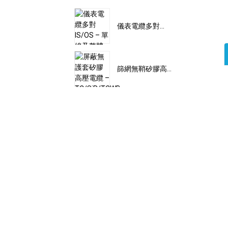
儀表電纜多對...
篩網無鞘矽膠高...