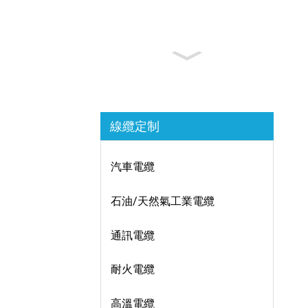
線纜定制
汽車電纜
石油/天然氣工業電纜
通訊電纜
耐火電纜
高溫電纜