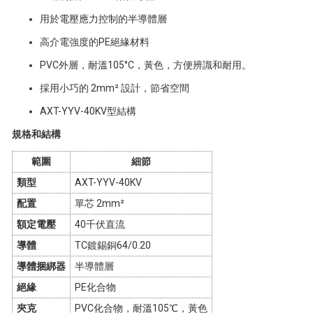
用於電壓應力控制的半導體層
高介電強度的PE絕緣材料
PVC外層，耐溫105°C，黃色，方便辨識和耐用。
採用小巧的 2mm² 設計，節省空間
AXT-YYV-40KV型結構
規格和結構
範圍
細節
類型
AXT-YYV-40KV
配置
單芯 2mm²
額定電壓
40千伏直流
導體
TC鍍錫銅64/0.20
導體捆綁器
半導體層
絕緣
PE化合物
夾克
PVC化合物，耐溫105℃，黃色