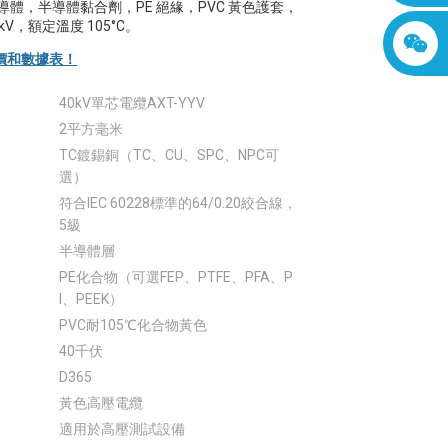
.20 導體，半導體黏合劑，PE 絕緣，PVC 黃色護套，
kV，額定溫度 105°C。
價和數據表！
40kV單芯電纜AXT-YYV
2平方毫米
TC鍍錫銅（TC、CU、SPC、NPC可
選）
符合IEC 60228標準的64/0.20絞合線，
5級
半導體層
PE化合物（可選FEP、PTFE、PFA、P
I、PEEK）
PVC耐105℃化合物黃色
40千伏
D365
黃色高壓電纜
適用於高壓測試設備