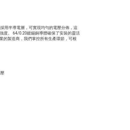
V電纜採用半導電層，可實現均勻的電壓分佈，這
度。 64/0.20鍍錫銅導體確保了安裝的靈活
為專業的製造商，我們掌控所有生產環節，可根
電壓