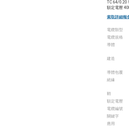
TC 64/0
額定電壓 40
索取詳細報
電纜類型
電纜規格
導體
建造
導體包覆
絕緣
鞘
額定電壓
電纜編號
關鍵字
應用