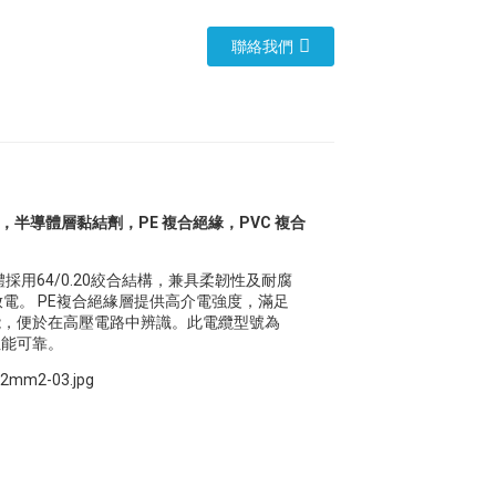
聯絡我們
/0.20，半導體層黏結劑，PE 複合絕緣，PVC 複合
採用64/0.20絞合結構，兼具柔韌性及耐腐
電。 PE複合絕緣層提供高介電強度，滿足
性能，便於在高壓電路中辨識。此電纜型號為
性能可靠。