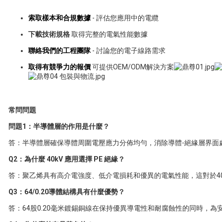
索取樣本和合規數據
- 評估您應用中的電纜
下載技術規格
取得完整的電氣性能數據
聯絡我們的工程團隊
- 討論您的電子線路需求
取得有競爭力的報價
可提供OEM/ODM解決方案
常問問題
問題1：半導體層的作用是什麼？
答：半導體層確保導體周圍電壓應力分佈均勻，消除導體-絕緣層界面處的
Q2：為什麼 40kV 應用選擇 PE 絕緣？
答：聚乙烯具有高介電強度、低介電損耗和優異的電氣性能，這對於40
Q3：64/0.20導體結構具有什麼優勢？
答：64股0.20毫米鍍錫銅線在保持優異導電性和耐腐蝕性的同時，為