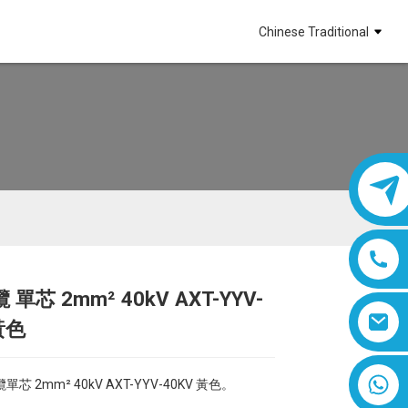
Chinese Traditional
單芯 2mm² 40kV AXT-YYV-
Loading...
Loading...
Loading...
Loading...
黃色
8618019377761
 2mm² 40kV AXT-YYV-40KV 黃色。