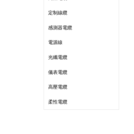
定制線纜
感測器電纜
電源線
光纖電纜
儀表電纜
高壓電纜
柔性電纜