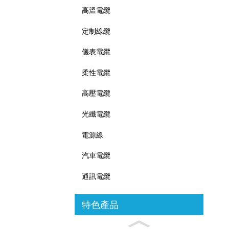
高溫電纜
定制線纜
儀表電纜
柔性電纜
高壓電纜
光纖電纜
電源線
汽車電纜
通訊電纜
特色產品