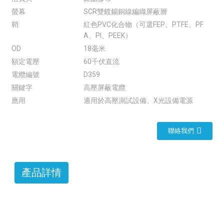
螢幕
SCR雙鍍錫銅線編織屏蔽層
鞘
紅色PVC化合物（可選FEP、PTFE、PF
A、PI、PEEK）
OD
18毫米
額定電壓
60千伏直流
電纜編號
D359
關鍵字
高壓屏蔽電纜
應用
適用於高壓測試設備、X光設備電源
聯絡我們
產品詳情