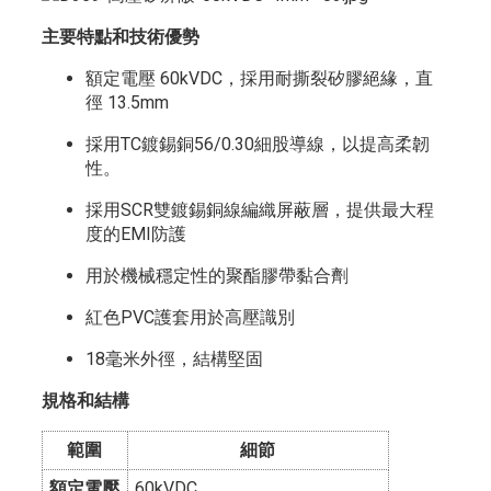
主要特點和技術優勢
額定電壓 60kVDC，採用耐撕裂矽膠絕緣，直
徑 13.5mm
採用TC鍍錫銅56/0.30細股導線，以提高柔韌
性。
採用SCR雙鍍錫銅線編織屏蔽層，提供最大程
度的EMI防護
用於機械穩定性的聚酯膠帶黏合劑
紅色PVC護套用於高壓識別
18毫米外徑，結構堅固
規格和結構
範圍
細節
額定電壓
60kVDC