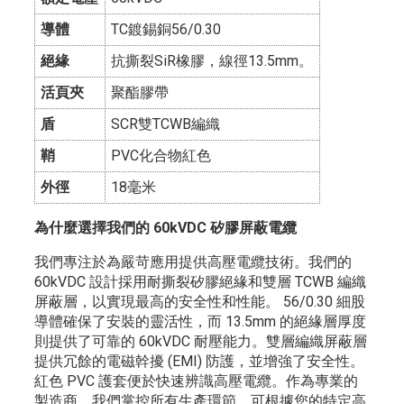
導體
TC鍍錫銅56/0.30
絕緣
抗撕裂SiR橡膠，線徑13.5mm。
活頁夾
聚酯膠帶
盾
SCR雙TCWB編織
鞘
PVC化合物紅色
外徑
18毫米
為什麼選擇我們的 60kVDC 矽膠屏蔽電纜
我們專注於為嚴苛應用提供高壓電纜技術。我們的
60kVDC 設計採用耐撕裂矽膠絕緣和雙層 TCWB 編織
屏蔽層，以實現最高的安全性和性能。 56/0.30 細股
導體確保了安裝的靈活性，而 13.5mm 的絕緣層厚度
則提供了可靠的 60kVDC 耐壓能力。雙層編織屏蔽層
提供冗餘的電磁幹擾 (EMI) 防護，並增強了安全性。
紅色 PVC 護套便於快速辨識高壓電纜。作為專業的
製造商，我們掌控所有生產環節，可根據您的特定高