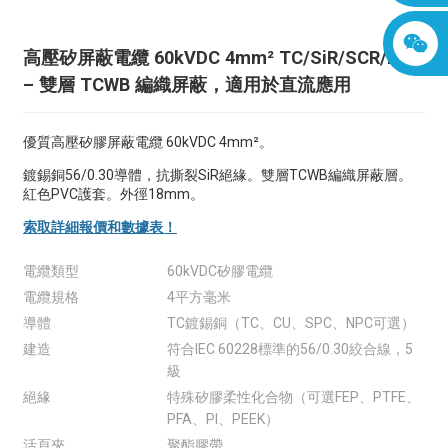
高壓矽屏蔽電纜 60kVDC 4mm² TC/SiR/SCR/PVC
– 雙層 TCWB 編織屏蔽，適用於直流應用
優質高壓矽膠屏蔽電纜 60kVDC 4mm²。
鍍錫銅56/0.30導體，抗撕裂SiR絕緣。雙層TCWB編織屏蔽層。
紅色PVC護套。外徑18mm。
索取詳細報價和數據表！
電纜類型
60kVDC矽膠電纜
電纜規格
4平方毫米
導體
TC鍍錫銅（TC、CU、SPC、NPC可選）
建造
符合IEC 60228標準的56/0.30絞合線，5
級
絕緣
特殊矽膠柔性化合物（可選FEP、PTFE、
PFA、PI、PEEK）
活頁夾
聚酯膠帶