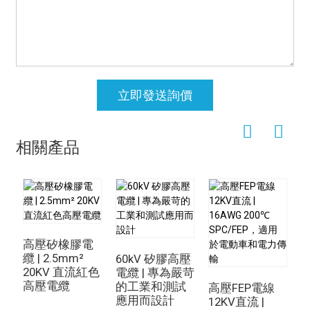
立即發送詢價
相關產品
高壓矽橡膠電
纜 | 2.5mm²
60kV 矽膠高壓
20KV 直流紅色
電纜 | 專為嚴苛
高壓電纜
的工業和測試
高壓FEP電線
應用而設計
12KV直流 |