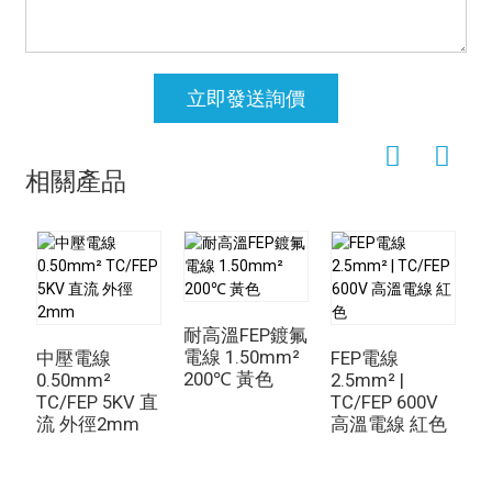
立即發送詢價
相關產品
耐高溫FEP鍍氟
電線 1.50mm²
纜
中壓電線
FEP電線
200℃ 黃色
2
0.50mm²
2.5mm² |
TC/FEP 5KV 直
TC/FEP 600V
流 外徑2mm
高溫電線 紅色