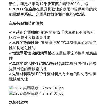
活性。額定功率為
12千伏直流
在鋼彈
200℃
， 這
SPC/FEP複合線
在最具挑戰性的應用中提供可靠的效
能
電動車系統、充電基礎設施和再生能源設施
。
主要特點和技術優勢
✔
卓越的介電強度
- 能夠承受
12千伏直流
具有優異的
絕緣完整性和抗電暈性能
✔
卓越的散熱性能
- 連續運行
200℃
具有優異的熱穩定
性和抗老化性能
✔
增強導電性
-
鍍銀銅導體
確保最佳電流傳輸和耐腐蝕
性
✔
卓越的靈活性
-
19/29AWG絞合線
為複雜的佈線需求
提供出色的機械靈活性
✔
先進材料科學
-
FEP保溫材料
具有出色的耐化學性和
機械耐久性
規格與結構