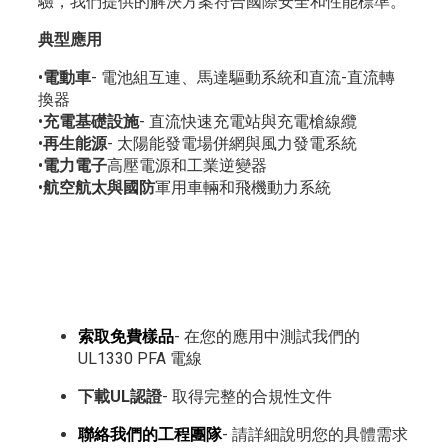
驗，我們提供的解決方案符合國際安全和性能標準。
典型應用
•
電動車
- 電池組互連、馬達驅動系統和直流-直流轉
換器
•
充電基礎設施
- 直流快速充電站與充電槍線纜
•
再生能源
- 太陽能發電場併網與風力發電系統
•
電力電子
高壓電源和工業逆變器
•
航空航太與國防
軍用車輛和飛機動力系統
索取免費樣品
- 在您的應用中測試我們的
UL1330 PFA 電線
下載UL認證
- 取得完整的合規性文件
聯絡我們的工程團隊
- 請詳細說明您的具體需求