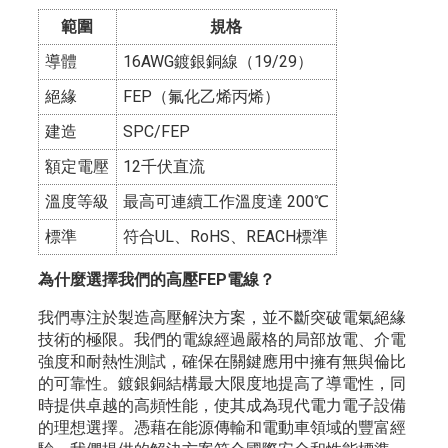
範圍
規格
導體
16AWG鍍銀銅線（19/29）
絕緣
FEP（氟化乙烯丙烯）
建造
SPC/FEP
額定電壓
12千伏直流
溫度等級
最高可連續工作溫度達 200℃
標準
符合UL、RoHS、REACH標準
為什麼選擇我們的高壓FEP電線？
我們專注於製造高壓解決方案，並不斷突破電氣絕緣
技術的極限。我們的電線經過嚴格的局部放電、介電
強度和耐熱性測試，確保在關鍵應用中擁有無與倫比
的可靠性。鍍銀銅結構最大限度地提高了導電性，同
時提供卓越的高頻性能，使其成為現代電力電子設備
的理想選擇。憑藉在能源傳輸和電動車領域的豐富經