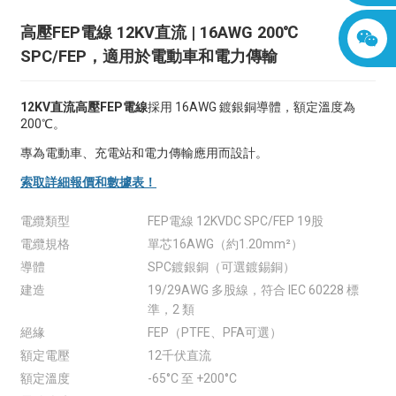
高壓FEP電線 12KV直流 | 16AWG 200℃
SPC/FEP，適用於電動車和電力傳輸
12KV直流高壓FEP電線
採用 16AWG 鍍銀銅導體，額定溫度為
200℃。
專為電動車、充電站和電力傳輸應用而設計。
索取詳細報價和數據表！
電纜類型
FEP電線 12KVDC SPC/FEP 19股
電纜規格
單芯16AWG（約1.20mm²）
導體
SPC鍍銀銅（可選鍍錫銅）
建造
19/29AWG 多股線，符合 IEC 60228 標
準，2 類
絕緣
FEP（PTFE、PFA可選）
額定電壓
12千伏直流
額定溫度
-65°C 至 +200°C