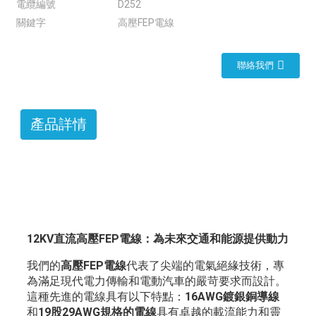
電纜編號
D252
關鍵字
高壓FEP電線
聯絡我們
產品詳情
12KV直流高壓FEP電線：為未來交通和能源提供動力
我們的
高壓FEP電線
代表了尖端的電氣絕緣技術，專
為滿足現代電力傳輸和電動汽車的嚴苛要求而設計。
這種先進的電線具有以下特點：
16AWG鍍銀銅導線
和
19股29AWG規格的電線
具有卓越的載流能力和靈