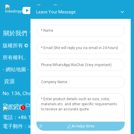
Leave Your Message
關於我們
常問問題
聯絡我們
版權所有 © 2024 上海鼎尊電氣電纜股份有限公司。保留
所有權利。
-
網站地圖
-
Resource
資源
No. 136, Changxiang Rd., Nanxiang Town, 201802,
Shanghai, China
1
電話：+86 18019377761
電子郵件：info@dingzuncable.com
AI Helps Write