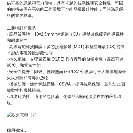
供可靠的訊號和電力傳輸，具有卓越的抗噪性和安全特性。堅固
的結構確保在惡劣的工作環境下也能發揮最佳性能，同時滿足嚴
格的業界標準。
主要特點和優勢：
- 高品質導體：10×2.5mm²鍍錫銅（CU）導體確保優異的導電性
和耐腐蝕性
- 高級電磁幹擾防護：多芯接地膠帶 (MGT) 和整體屏蔽 (OS) 提供
卓越的電磁幹擾屏蔽性能
- 持久絕緣：交聯聚乙烯 (XLPE) 具有優異的熱穩定性（最高可達
90°C）和電氣性能
- 安全性提升：阻燃、低煙無鹵 (FR/LSZH) 護套可最大限度地降低
火災風險和有毒排放物
- 機械防護：鍍鋅鋼絲鎧裝（GSWA）提供抗壓保護，並能防止囓
齒動物和機械損傷。
- 環境耐受性：適用於包括油、化學品和極端溫度在內的嚴苛環
境。
應用領域：