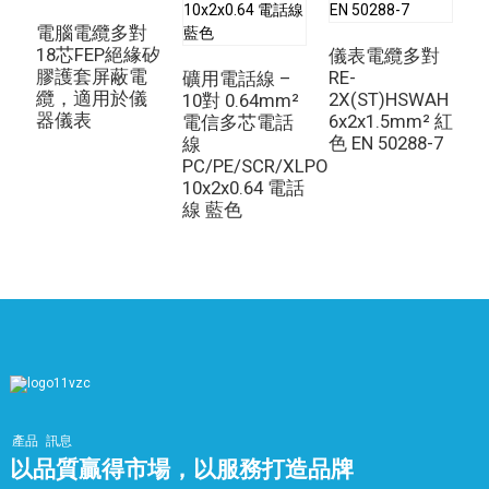
電腦電纜多對
18芯FEP絕緣矽
儀表電纜多對
膠護套屏蔽電
RE-
礦用電話線 –
纜，適用於儀
2X(ST)HSWAH
10對 0.64mm²
訊
器儀表
6x2x1.5mm² 紅
電信多芯電話
色 EN 50288-7
線
芯
PC/PE/SCR/XLPO
1
10x2x0.64 電話
線 藍色
產品
訊息
以品質贏得市場，以服務打造品牌