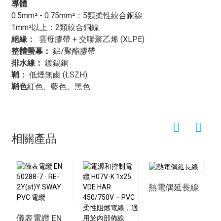
（LSZH）護套具有低煙無鹵化的特性，可最大限度地減
導體
少火災發生時有毒煙霧和腐蝕性氣體的釋放，從而進一步
0.5mm² - 0.75mm²：5類柔性絞合銅線
提高周圍環境的安全性。
1mm²以上：2類絞合銅線
除了電力分配之外，
雲母/交聯聚乙烯/OS/低菸無鹵（耐
絕緣
：
雲母膠帶 + 交聯聚乙烯 (XLPE)
火）電纜
這條電纜在交通運輸領域也廣泛應用，尤其是
整體螢幕：
鋁/聚酯膠帶
在鐵路和地鐵系統中。其優異的耐火性能使其非常適合用
排水線：
鍍錫銅
於地下和封閉環境，在這些環境中，火災蔓延可能造成災
鞘：
低煙無鹵 (LSZH)
難性後果。低煙無鹵（LSZH）護套的低煙無鹵特性在這
鞘色
紅色、藍色、黑色
些應用中尤其重要，因為它們有助於在火災時保護乘客和
工作人員免受煙霧和有毒氣體的有害影響。
此外，
雲母/交聯聚乙烯/OS/低菸無鹵（耐火）電纜
這種
電纜廣泛應用於石油和天然氣行業，因為火災和爆炸風險
相關產品
是該行業作業的固有特徵。這些電纜用於海上平台、煉油
廠和石化廠，以確保在危險環境中安全可靠地傳輸電力和
控制訊號。電纜的耐火性能可有效防止火災發生和蔓延，
從而保護人員和關鍵基礎設施免受火災事故的嚴重影響。
熱電偶延長線
而且，
雲母/交聯聚乙烯/OS/低菸無鹵（耐火）電纜
這種
電纜也廣泛應用於資料中心和電信設施，在這些場所，保
護敏感設備和資料至關重要。電纜的耐火性和低煙特性使
儀表電纜 EN