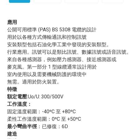
雲母/交聯聚乙烯/OS/LSZH（耐火）電纜：它有什麼用
途？
應用
公開可用標準 (PAS) BS 5308 電纜的設計
雲母/交聯聚乙烯/OS/低菸無鹵（耐火）電纜
這是一種專
用於以各種方式傳輸通訊和控制訊號
為耐高溫和防火而設計的特殊電纜，適用於各種工業和商
安裝類型包括石油化學工業中發現的安裝類型。
業應用。該電纜採用雲母、交聯聚乙烯 (XLPE)、屏蔽層
行業應用。訊號可以是類比訊號、數據訊號或語音訊號。
(OS) 和低煙無鹵 (LSZH) 護套等多種材料組合而成，使其
來自各種感測器，例如壓力感測器、接近感測器或
適用於對防火安全要求極高的環境。這些材料的獨特組合
麥克風。第一部分 1 型線纜通常設計用於
確保電纜即使在發生火災時也能保持其完整性和功能性，
室內使用以及需要機械防護的環境中
使其成為關鍵基礎設施和高風險環境中不可或缺的組件。
無需。適用於防火裝置。
其中一個主要用途是
雲母/交聯聚乙烯/OS/低菸無鹵（耐
特徵
火）電纜
這種電纜廣泛應用於電力分配和傳輸系統中，
額定電壓
:Uo/U: 300/500V
在這些系統中，防火安全至關重要。它們常用於發電廠、
工作溫度：
變電站和工業設施等場所，這些場所由於高壓設備和機械
固定溫度範圍：-40ºC 至 +80ºC
的存在，火災風險較高。此電纜的耐火性能使其成為確保
柔性工作溫度範圍：0ºC 至 +50ºC
電力系統持續安全運作的理想選擇，即使在發生火災時也
最小彎曲半徑
：
已修復：6D
能有效保障電力系統的安全運作。此外，低菸無鹵
建造