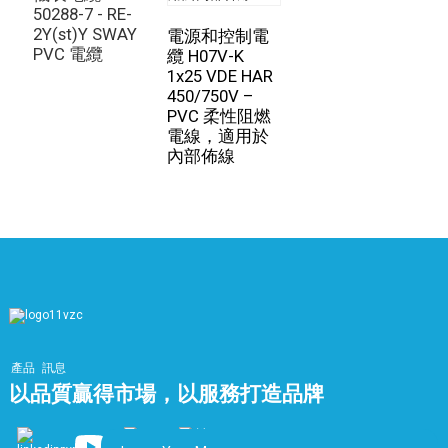
其成為確保關鍵通訊和資料系統持續運作的關鍵組件，即
50288-7 - RE-
線
2Y(st)Y SWAY
R
使在發生火災等緊急情況下也能保障系統安全。使用這些
電源和控制電
PVC 電纜
U
纜 H07V-K
電纜有助於最大限度地降低火災造成的停機時間和設備損
1x25 VDE HAR
壞風險，從而提高基礎設施的整體韌性和可靠性。
450/750V –
PVC 柔性阻燃
電線，適用於
內部佈線
產品
訊息
以品質贏得市場，以服務打造品牌