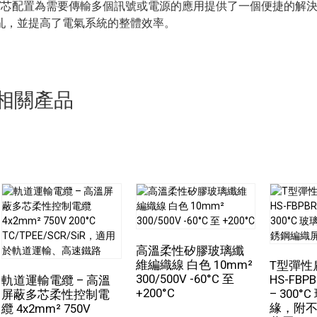
7芯配置為需要傳輸多個訊號或電源的應用提供了一個便捷的解
亂，並提高了電氣系統的整體效率。
相關產品
高溫柔性矽膠玻璃纖
維編織線 白色 10mm²
T型彈性扁
300/500V -60°C 至
HS-FBPB
軌道運輸電纜 – 高溫
+200°C
– 300
屏蔽多芯柔性控制電
緣，附
纜 4x2mm² 750V