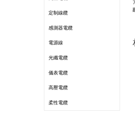
定制線纜
感測器電纜
電源線
光纖電纜
儀表電纜
高壓電纜
柔性電纜