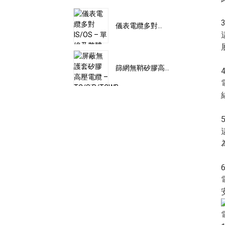
儀表電纜多對...
篩網無鞘矽膠高...