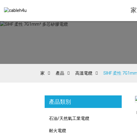
家
家
產品
高溫電纜
SIHF 柔性 7G1
產品類別
Loading...
Loading...
石油/天然氣工業電纜
耐火電纜