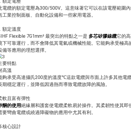
1. 額定電壓
此電纜的額定電壓為300/500V。這意味著它可以在該電壓範
括工業控制面板、自動化設備和一些家用電器。
2. 額定溫度
SIHF Flexible 7G1mm² 最突出的特點之一是
多芯矽膠線纜
它的高
境下可靠運行，而不會降低其電氣或機械性能。它能夠承受極高
設備等應用的理想選擇。
主要特點
耐高溫
能夠承受高達攝氏200度的溫度
這款電纜與市面上許多其他電
℃
長期穩定運行，並降低因過熱而導致電纜故障的風險。
柔軟且富有彈性
矽酮的使用
絕緣層和護套使電纜柔軟易於操作。其柔韌性使其即
需要彎曲電纜或繞過障礙物的應用中尤其有利。
多核心設計