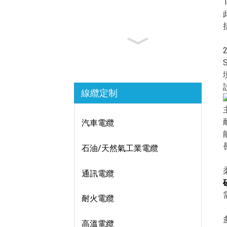
線纜定制
汽車電纜
石油/天然氣工業電纜
通訊電纜
耐火電纜
高溫電纜