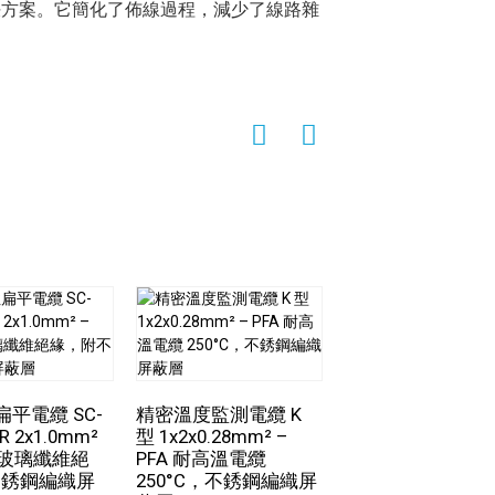
決方案。它簡化了佈線過程，減少了線路雜
平電纜 SC-
精密溫度監測電纜 K
R 2x1.0mm²
型 1x2x0.28mm² –
汽車新能源車及儲
°C 玻璃纖維絕
PFA 耐高溫電纜
電纜 – 高溫聚四
不銹鋼編織屏
250°C，不銹鋼編織屏
烯FEP絕緣電纜