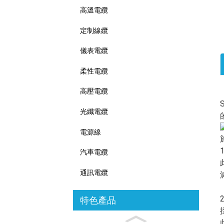
高溫電纜
定制線纜
儀表電纜
柔性電纜
高壓電纜
光纖電纜
電源線
汽車電纜
通訊電纜
特色產品