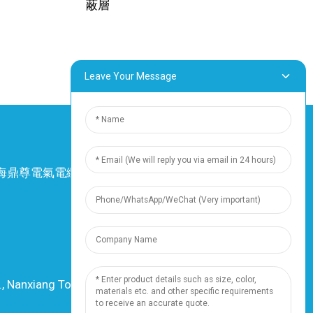
蔽層
TC/FEP 50mm² 1
-65°C 至 +200°C
VW-1
Leave Your Message
4 上海鼎尊電氣電纜股份有限公司。保留所有權
利。
-
網站地圖
-
Resource
資源
., Nanxiang Town, 201802, Shanghai, China
電話：+86 18019377761