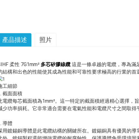
產品描述
照片
SIHF 柔性 7G1mm²
多芯矽膠線纜
這是一條卓越的電纜，專為滿
的結構和出色的性能使其成為性能和可靠性要求極高的行業的首
施工細節
1. 截面面積
此電纜每芯截面積為1mm²。這一特定的截面積經過精心選擇，
減少功率損耗。它非常適合需要在電氣性能和電纜尺寸之間取得
2. 導體
採用鍍錫銅導體是此電纜結構的關鍵所在。鍍錫銅具有優異的導
此外，鍍錫製程還能增強電纜的耐腐蝕性，保護導體免受環境因