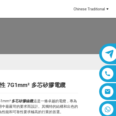
Chinese Traditional
 柔性 7G1mm² 多芯矽膠電纜
Loading...
Loading...
Loading...
Loading...
7G1mm²
多芯矽膠線纜
這是一條卓越的電纜，專為
用中最嚴苛的要求而設計。其獨特的結構和出色的
8618019377761
為性能和可靠性要求極高的行業的首選。