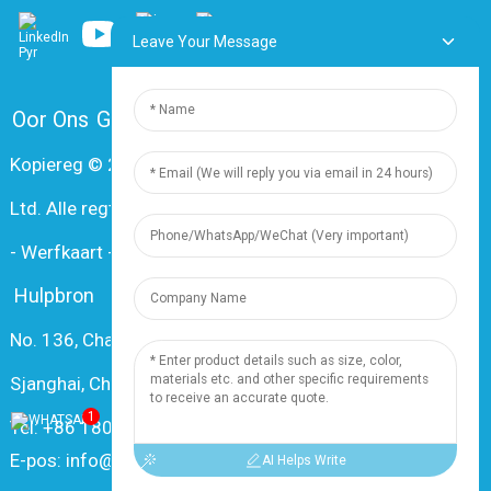
Leave Your Message
Oor Ons
Gereelde vrae
Kontak Ons
Kopiereg © 2024 Shanghai Dingzun Electric & Cable Co.,
Ltd. Alle regte voorbehou.
-
Werfkaart
-
Resource
Hulpbron
No. 136, Changxiang Rd., Nanxiang Town, 201802,
Sjanghai, China
1
Tel: +86 18019377761
E-pos: info@dingzuncable.com
AI Helps Write