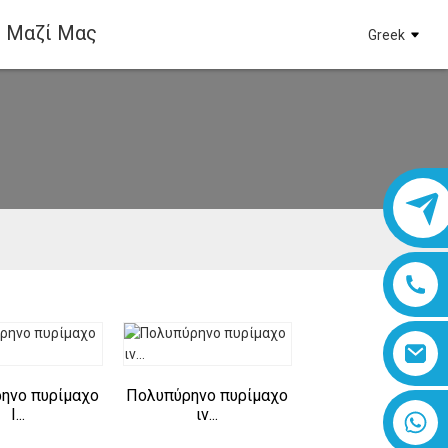
 Μαζί Μας
Greek
ς
ηνο πυρίμαχο
Πολυπύρηνο πυρίμαχο
I...
ιν...
8618019377761