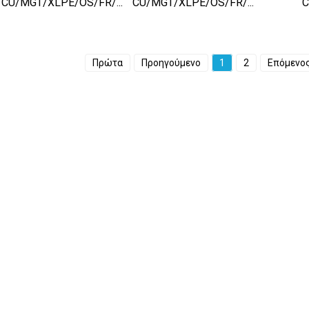
CU/MGT/XLPE/OS/FR/...
CU/MGT/XLPE/OS/FR/...
C
Πρώτα
Προηγούμενο
1
2
Επόμενο