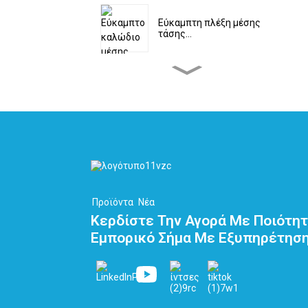
Εύκαμπτη πλέξη μέσης
τάσης...
Προσαρμοσμένη διπλή
πλεξούδα υψηλής τάσης...
Επίπεδο καλώδιο PEEK –
Καλώδιο υδρογόνου...
Καλώδια Αυτοματισμού
Προϊόντα
Νέα
Κορδέλας 10 Πυρήνων...
Κερδίστε Την Αγορά Με Ποιότητ
Εμπορικό Σήμα Με Εξυπηρέτησ
Κεφαλίδα τερματικού
σταθμού LNG και
κρυογον...