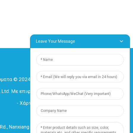
Leave Your Message
ματα © 2024 Shanghai Dingzun Electric &
., Ltd. Με επιφύλαξη παντός δικαιώματος
-
Χάρτης ιστότοπου
-
Resource
Πόρος
Rd., Nanxiang Town, 201802, Σαγκάη, Κίνα