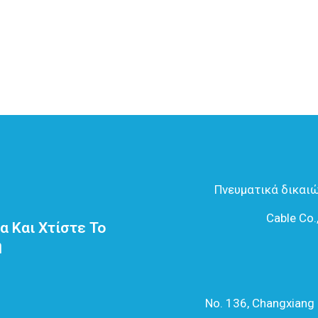
Πνευματικά δικαιώ
Cable Co
α Και Χτίστε Το
η
No. 136, Changxiang 