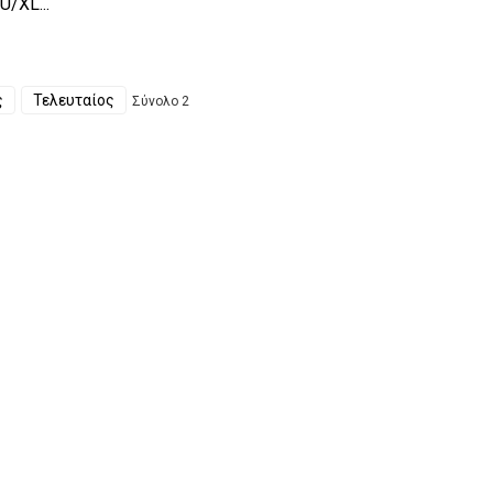
U/XL...
ς
Τελευταίος
Σύνολο 2