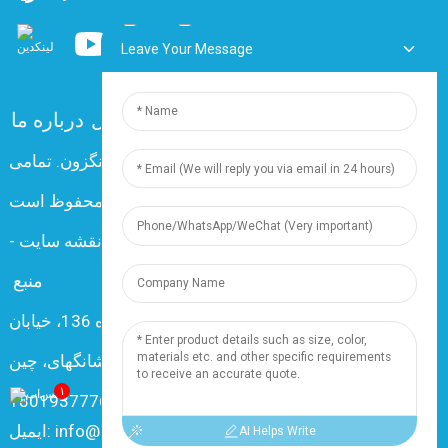
Leave Your Message
تماس با ما
سوالات متداول
درباره ما
کپی‌رایت © 2024 شرکت برق و کابل شانگهای دینگزون. تمامی
حقوق محفوظ است
Resource
-
نقشه سایت
-
منبع
شماره 136، خیابان Changxiang، شهر Nanxiang، 201802،
شانگهای، چین
۱
تلفن: +86 18019377761
ایمیل: info@dingzuncable.com
AI Helps Write