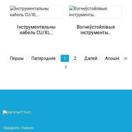
Інструментальны
Вогнеўстойлівыя
кабель CU/XL...
інструменты...
Першы
Папярэдняе
1
2
Далей
Апошні
Уся
2
Прадукты
Навіны