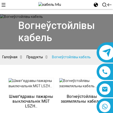
Вогнеўстойлівы
кабель
Галоўная
Прадукты
Вогнеўстойлівы кабель
Шмат'ядравы пажарны
Вогнеўстойлівы
выключальнік MGT
зазямляльны кабель...
8618019377761
LSZH...