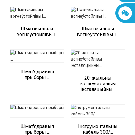
Шматжыльны
Шматжыльны
вогнеўстойлівы I...
вогнеўстойлівы I...
Шмат'ядравыя
прыборы ...
20-жыльны
вогнеўстойлівы
інсталяцыйны...
Шмат'ядравыя
Інструментальны
прыборы ...
кабель 300/...