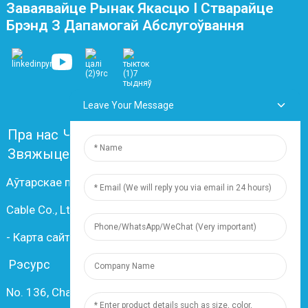
Заваявайце Рынак Якасцю І Стварайце
Брэнд З Дапамогай Абслугоўвання
Leave Your Message
Пра нас
Часта задаваныя пытанні
Звяжыцеся з намі
Аўтарскае права © 2024 Shanghai Dingzun Electric &
Cable Co., Ltd. Усе правы абаронены
-
Карта сайта
-
Resource
Рэсурс
No. 136, Changxiang Rd., Nanxiang Town, 201802,