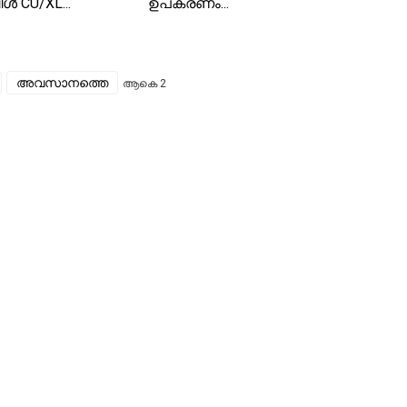
ൾ CU/XL...
ഉപകരണം...
അവസാനത്തെ
ആകെ 2