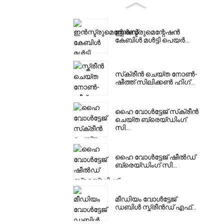
ഇൻസ്ട്രുമെന്റേഷൻ
കേബിൾ മൾട്ടി പെയർ...
സ്‌ക്രീൻ ചെയ്‌ത നോൺ-
ഷീത്ത് സിലിക്കൺ ഹിഗ്...
ഹൈ വോൾട്ടേജ് സ്‌ക്രീൻ
ചെയ്ത ബ്രെയ്ഡിംഗ്
സി...
ഹൈ വോൾട്ടേജ് ഷീൽഡ്
ബ്രെയ്ഡിംഗ് സി...
മീഡിയം വോൾട്ടേജ്
ഡബിൾ സ്ക്രീൻഡ് എഫ്...