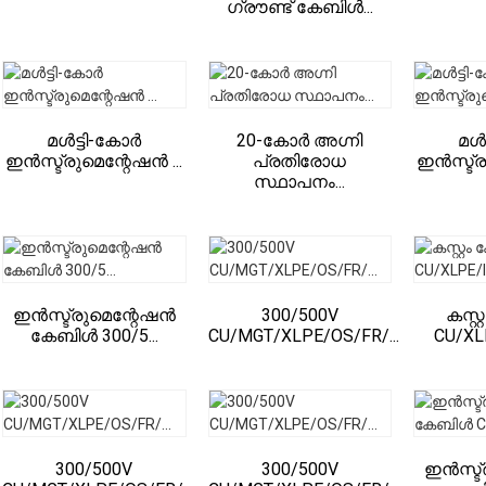
ഗ്രൗണ്ട് കേബിൾ...
മൾട്ടി-കോർ
20-കോർ അഗ്നി
മൾ
ഇൻസ്ട്രുമെന്റേഷൻ ...
പ്രതിരോധ
ഇൻസ്ട്ര
സ്ഥാപനം...
ഇൻസ്ട്രുമെന്റേഷൻ
300/500V
കസ്റ
കേബിൾ 300/5...
CU/MGT/XLPE/OS/FR/...
CU/XLP
300/500V
300/500V
ഇൻസ്ട്