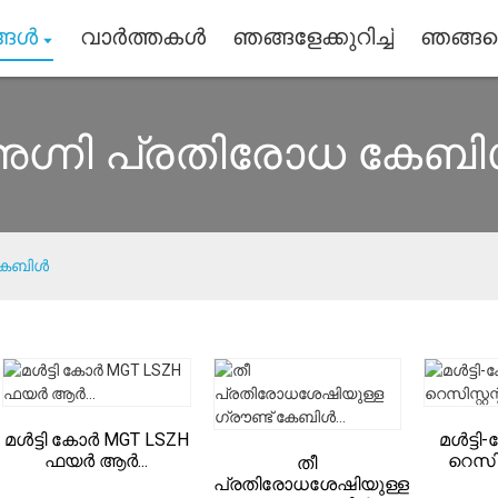
ങ്ങൾ
വാർത്തകൾ
ഞങ്ങളേക്കുറിച്ച്
ഞങ്ങള
ഗ്നി പ്രതിരോധ കേബ
 കേബിൾ
മൾട്ടി കോർ MGT LSZH
മൾട്ട
ഫയർ ആർ...
റെസിസ്
തീ
പ്രതിരോധശേഷിയുള്ള