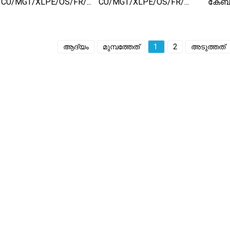
CU/MGT/XLPE/OS/FR/...
CU/MGT/XLPE/OS/FR/...
കേബി
ആദ്യം
മുമ്പത്തേത്
1
2
അടുത്തത്