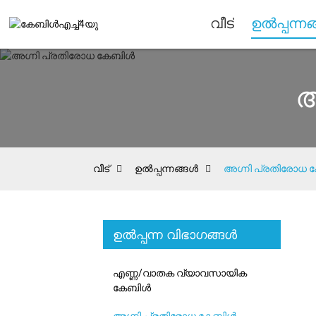
വീട്
ഉൽപ്പന്ന
അ
വീട്
ഉൽപ്പന്നങ്ങൾ
അഗ്നി പ്രതിരോധ
ഉൽപ്പന്ന വിഭാഗങ്ങൾ
എണ്ണ/വാതക വ്യാവസായിക
കേബിൾ