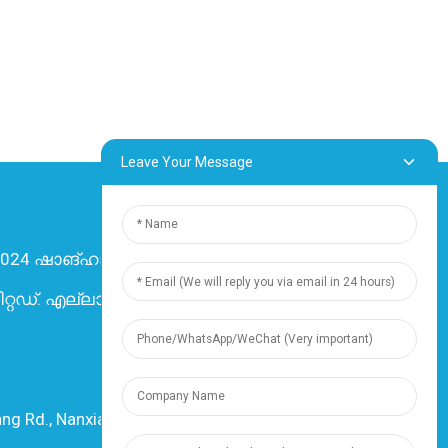
Leave Your Message
024 ഷാങ്ഹായ് ഡിങ്സുൻ ഇലക്ട്രിക് &
റ്റഡ്. എല്ലാ അവകാശങ്ങളും നിക്ഷിപ്തം.
-
സൈറ്റ്മാപ്പ്
-
Resource
ഉറവിടം
ng Rd., Nanxiang Town, 201802, Shanghai,