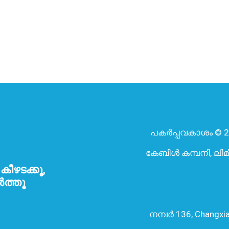
പകർപ്പവകാശം © 2
കേബിൾ കമ്പനി, ലിമി
ീഴടക്കൂ,
ത്തൂ
നമ്പർ 136, Changxia