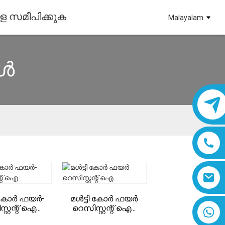
െ സമീപിക്കുക
Malayalam
ിൾ
ി-കോർ ഫയർ-
മൾട്ടി കോർ ഫയർ
റ്റന്റ് ഐ...
റെസിസ്റ്റന്റ് ഐ...
8618019377761