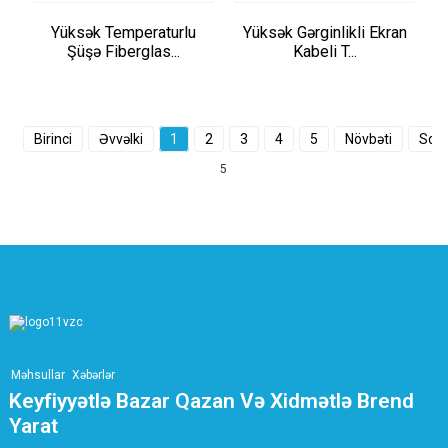
Yüksək Temperaturlu
Yüksək Gərginlikli Ekran
Şüşə Fiberglas...
Kabeli T...
Birinci
Əvvəlki
1
2
3
4
5
Növbəti
Son
5
Məhsullar
Xəbərlər
Keyfiyyətlə Bazar Qazan Və Xidmətlə Brend
Yarat