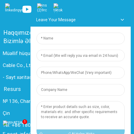
Leave Your Message
Haqqımızda
Tez-tez verilən suallar
Bizimlə Əlaqə
Müəllif hüquqları © 2024 Shanghai Dingzun Electric &
Cable Co., Ltd. Bütün hüquqlar qorunur.
-
Sayt xəritəsi
-
Resource
Resurs
№ 136, Changxiang Rd., Nanxiang Town, 201802, Şanxay,
Çin
1
Tel: +86 18019377761