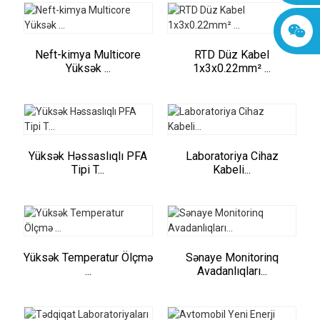
Neft-kimya Multicore
RTD Düz Kabel
Yüksək ...
1x3x0.22mm² ...
Yüksək Həssaslıqlı PFA
Laboratoriya Cihaz
Tipi T...
Kabeli...
Yüksək Temperatur Ölçmə
Sənaye Monitorinq
...
Avadanlıqları...