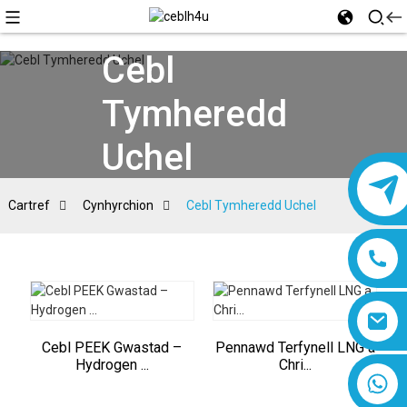
Cebl
Tymheredd
Uchel
Cartref
Cynhyrchion
Cebl Tymheredd Uchel
Cebl PEEK Gwastad –
Pennawd Terfynell LNG a
Hydrogen ...
Chri...
8618019377761