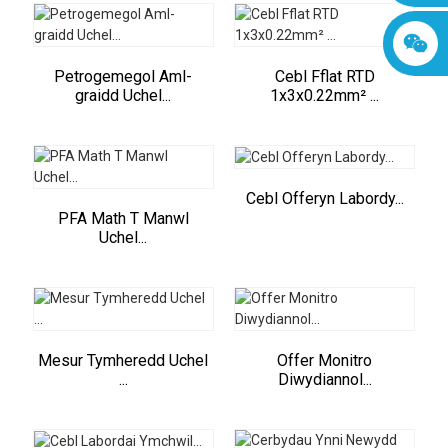
Petrogemegol Aml-
Cebl Fflat RTD
graidd Uchel...
1x3x0.22mm² ...
Cebl Offeryn Labordy...
PFA Math T Manwl
Uchel...
Mesur Tymheredd Uchel
Offer Monitro
...
Diwydiannol...