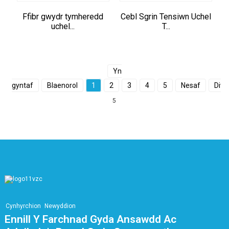
Ffibr gwydr tymheredd
Cebl Sgrin Tensiwn Uchel
uchel...
T...
Yn
gyntaf
Blaenorol
1
2
3
4
5
Nesaf
Diwe
5
Cynhyrchion
Newyddion
Ennill Y Farchnad Gyda Ansawdd Ac