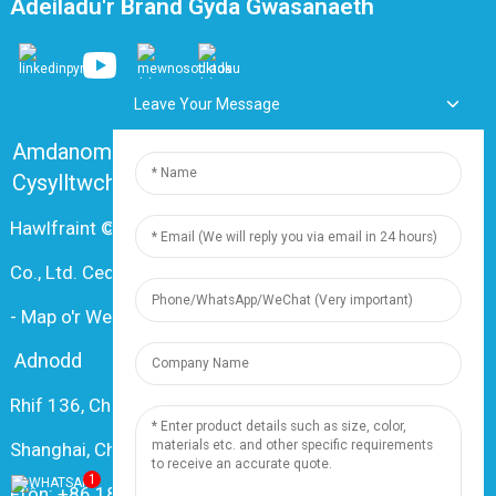
Adeiladu'r Brand Gyda Gwasanaeth
Leave Your Message
Amdanom Ni
Cwestiynau Cyffredin
Cysylltwch â Ni
Hawlfraint © 2024 Shanghai Dingzun Electric & Cable
Co., Ltd. Cedwir pob hawl
-
Map o'r Wefan
-
Resource
Adnodd
Rhif 136, Changxiang Rd., Nanxiang Town, 201802,
Shanghai, China
1
Ffôn: +86 18019377761