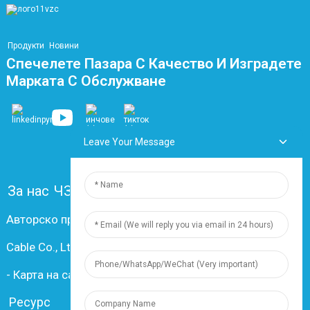
Продукти
Новини
Спечелете Пазара С Качество И Изградете
Марката С Обслужване
Leave Your Message
За нас
ЧЗВ
Свържете се с нас
Авторско право © 2024 Шанхай Dingzun Electric &
Cable Co., Ltd. Всички права запазени.
-
Карта на сайта
-
Resource
Ресурс