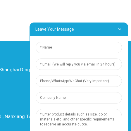
Leave Your Message
hanghai Dingzun Electric & Cable Co., Ltd.
Kaikki oikeudet pidätetään.
-
Sivukartta
-
Resource
Resurssi
., Nanxiang Town, 201802, Shanghai, Kiina
Puh: +86 18019377761