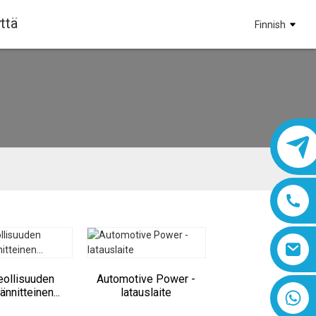
ttä
Finnish
eollisuuden
Automotive Power -
ännitteinen...
latauslaite
8618019377761