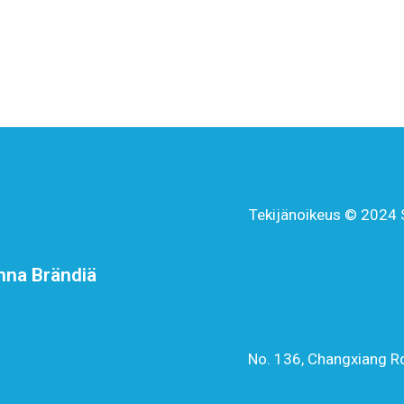
Tekijänoikeus © 2024 S
nna Brändiä
No. 136, Changxiang Rd