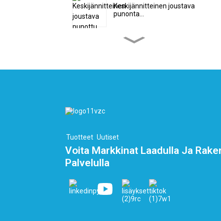
Keskijännitteinen joustava
punonta...
Mukautettu
korkeajännitteinen
kaksoispunos...
Litteä PEEK-kaapeli –
vetykaapeli...
Automaationauhakaapelit
10-ytimiset...
Tuotteet
Uutiset
Voita Markkinat Laadulla Ja Rake
Palvelulla
LNG-terminaalin jakoputki
ja kryogeeninen...