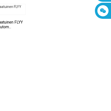
aatuinen FLYY
utom...