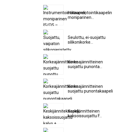
Instrumentointikaapelin
moniparinen...
Seulottu, ei-suojattu
silikonikorke...
Korkeajännitteinen
suojattu punonta...
Korkeajännitteinen
suojattu punontakaapeli
Keskijännitteinen
kaksoissuojattu F...