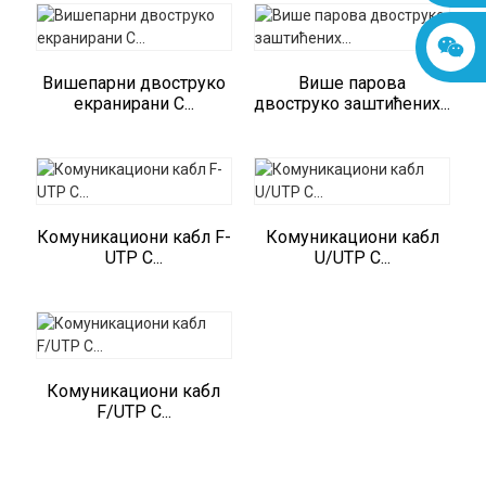
Вишепарни двоструко
Више парова
екранирани C...
двоструко заштићених...
Комуникациони кабл F-
Комуникациони кабл
UTP C...
U/UTP C...
Комуникациони кабл
F/UTP C...