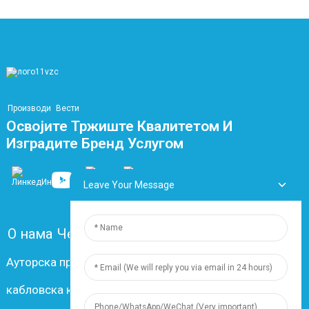
Производи
Вести
Освојите Тржиште Квалитетом И
Изградите Бренд Услугом
Leave Your Message
О нама
Честа питања
Контактирајте нас
Ауторска права © 2024 Шангај Дингзун Електрик и
кабловска компанија, Лтд. Сва права задржана