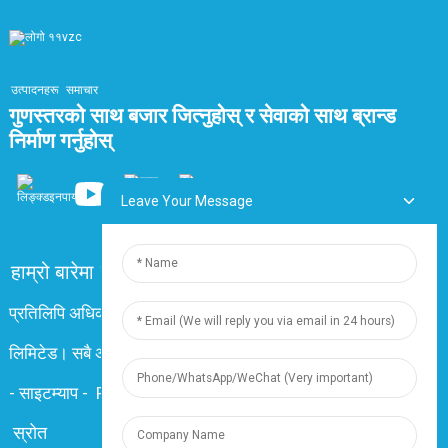
उत्पादनहरू
समाचार
गुणस्तरको साथ बजार जित्नुहोस् र सेवाको साथ ब्रान्ड
निर्माण गर्नुहोस्
Leave Your Message
हाम्रो बारेमा
सोधिने प्रश्न
हामीलाई सम्पर्क गर्नुहोस
प्रतिलिपि अधिकार © २०२४ शाङ्घाई डिङ्जुन् इलेक्ट्रिक एण्ड केबल कं,
लिमिटेड। सबै अधिकार सुरक्षित
-
साइटम्याप
-
Resource
स्रोत