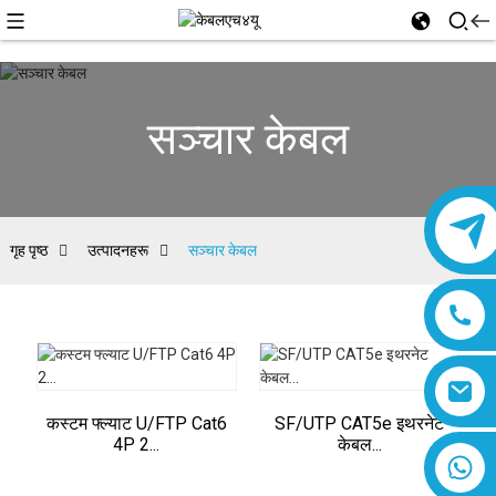
सञ्चार केबल
गृह पृष्ठ
उत्पादनहरू
सञ्चार केबल
कस्टम फ्ल्याट U/FTP Cat6
SF/UTP CAT5e इथरनेट
4P 2...
केबल...
८६१८०१९३७७७६१