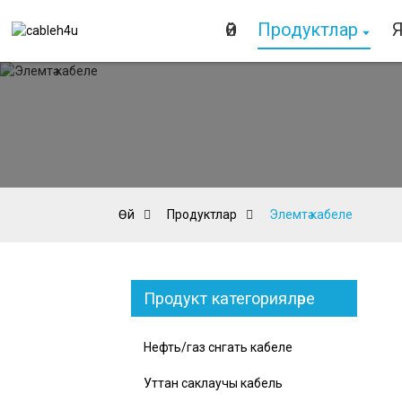
Өй
Продуктлар
Өй
Продуктлар
Элемтә кабеле
Продукт категорияләре
Нефть/газ сәнәгать кабеле
Уттан саклаучы кабель