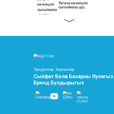
Уртача көчәнешле
сыгылмалы үрү...
Заказ буенча югары
көчәнешле икеләтә үрелгән...
Яссы PEEK Кабель –
Водород Кабель...
Автоматизация тасмасы
Продуктлар
Яңалыклар
кабельләре 10 үзәкле...
Сыйфат Белән Базарны Яулагыз Һ
Бренд Булдырыгыз
LNG терминалы
колонкасы һәм криоген...