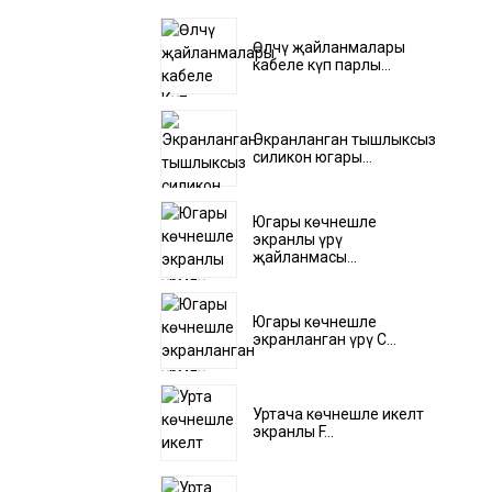
Өлчәү җайланмалары
кабеле күп парлы...
Экранланган тышлыксыз
силикон югары...
Югары көчәнешле
экранлы үрү
җайланмасы...
Югары көчәнешле
экранланган үрү C...
Уртача көчәнешле икеләтә
экранлы F...