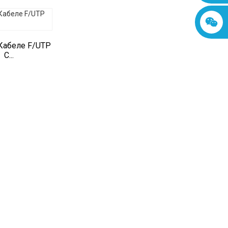
Кабеле F/UTP
C...