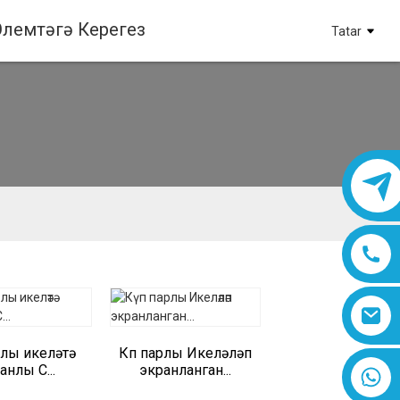
Элемтәгә Керегез
Tatar
рлы икеләтә
Күп парлы Икеләләп
анлы C...
экранланган...
8618019377761