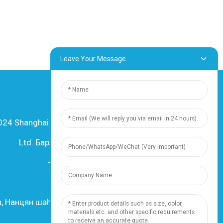
Leave Your Message
4 Shanghai Dingzun Electric & Cable Co.,
Ltd. Барлык хокуклар да сакланган.
-
Сайт картасы
-
Resource
Ресурс
ы, Нанцян шәһәре, 201802, Шанхай, Китай
Тел.: +86 18019377761