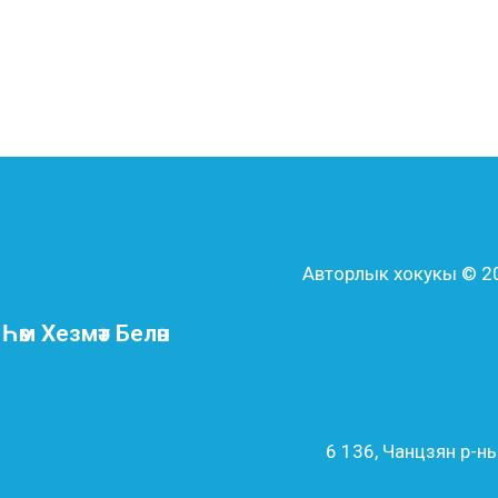
Авторлык хокукы © 202
әм Хезмәт Белән
6 136, Чанцзян р-н