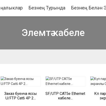
Яңалыклар
Безнең Турында
Безнең Белән 
Элемтә кабеле
Заказ буенча яссы
SF/UTP CAT5e Ethernet
Күп па
U/FTP Cat6 4P 2...
кабеле...
экр