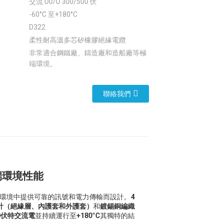
交流 U0/U 300/500 伏
-60°C 至+180°C
D322
柔性耐高溫多芯矽橡膠絕緣電纜
非常適合鋼鐵廠、鑄造廠和造船廠等極
端環境。
聯絡我們
極端環境性能
環境中提供可靠的訊號和電力傳輸而設計。
4
計（絕緣層、內護套和外護套）
和
鍍錫銅編織
00伏特交流電
並持續運行至
+180°C
其獨特的結