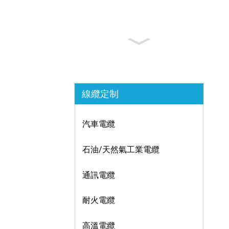
線纜定制
汽車電纜
石油/天然氣工業電纜
通訊電纜
耐火電纜
高溫電纜