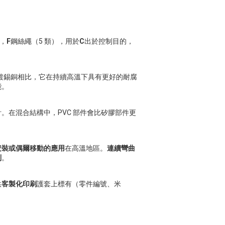
，
F
鋼絲繩（5 類），用於
C
出於控制目的，
鍍錫銅相比，它在持續高溫下具有更好的耐腐
能。
。在混合結構中，PVC 部件會比矽膠部件更
安裝或偶爾移動的應用
在高溫地區。
連續彎曲
列
。
供
客製化印刷
護套上標有（零件編號、米