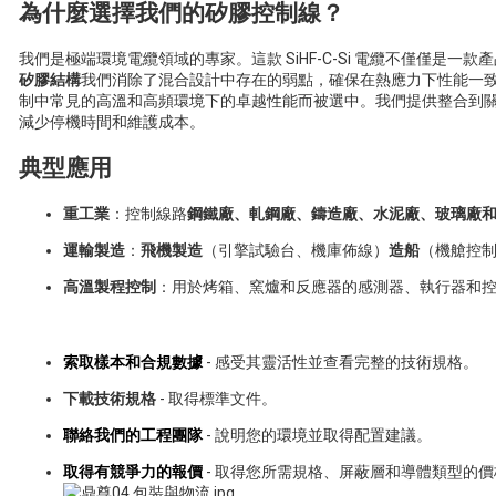
為什麼選擇我們的矽膠控制線？
我們是極端環境電纜領域的專家。這款 SiHF-C-Si 電纜不僅僅是
矽膠結構
我們消除了混合設計中存在的弱點，確保在熱應力下性能一
制中常見的高溫和高頻環境下的卓越性能而被選中。我們提供整合到
減少停機時間和維護成本。
典型應用
重工業
：控制線路
鋼鐵廠、軋鋼廠、鑄造廠、水泥廠、玻璃廠
運輸製造
：
飛機製造
（引擎試驗台、機庫佈線）
造船
（機艙控
高溫製程控制
：用於烤箱、窯爐和反應器的感測器、執行器和
索取樣本和合規數據
- 感受其靈活性並查看完整的技術規格。
下載技術規格
- 取得標準文件。
聯絡我們的工程團隊
- 說明您的環境並取得配置建議。
取得有競爭力的報價
- 取得您所需規格、屏蔽層和導體類型的價