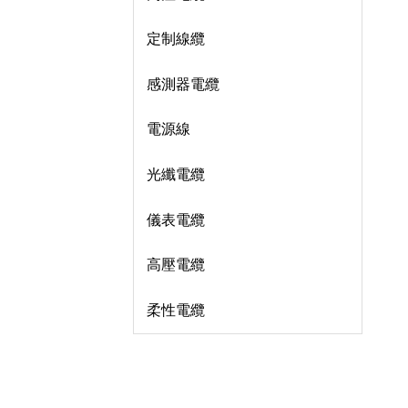
定制線纜
感測器電纜
電源線
光纖電纜
儀表電纜
高壓電纜
柔性電纜