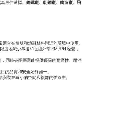
成為最佳選擇。
鋼鐵廠、軋鋼廠、鑄造廠、飛
常適合在熔爐和熔融材料附近的環境中使用。
限度地減少串擾和阻擋外部 EMI/RFI 噪聲，
蝕，同時矽酮層還能提供優異的耐磨性、耐油
項目的品質和安全始終如一。
鬆安裝在狹小的空間和複雜的佈線中。