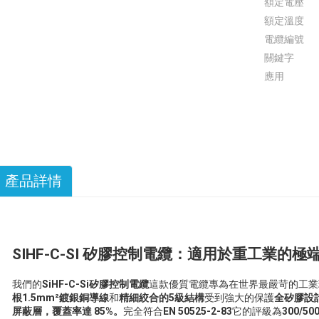
額定電壓
額定溫度
電纜編號
關鍵字
應用
產品詳情
SIHF-C-SI 矽膠控制電纜：適用於重工業的
我們的
SiHF-C-Si矽膠控制電纜
這款優質電纜專為在世界最嚴苛的工業
根1.5mm²鍍銀銅導線
和
精細絞合的5級結構
受到強大的保護
全矽膠設
屏蔽層，覆蓋率達 85%。
完全符合
EN 50525-2-83
它的評級為
300/5