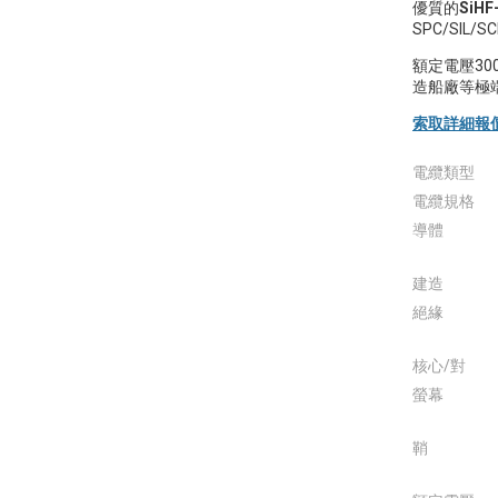
優質的
SiH
SPC/SIL/S
額定電壓30
造船廠等極
索取詳細報
電纜類型
電纜規格
導體
建造
絕緣
核心/對
螢幕
鞘