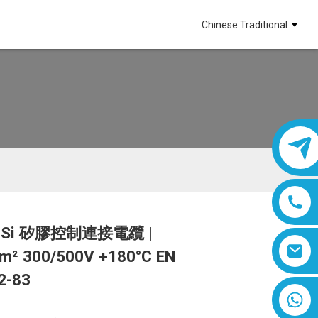
Chinese Traditional
C-Si 矽膠控制連接電纜 |
Loading...
Loading...
Loading...
Loading...
m² 300/500V +180°C EN
2-83
8618019377761