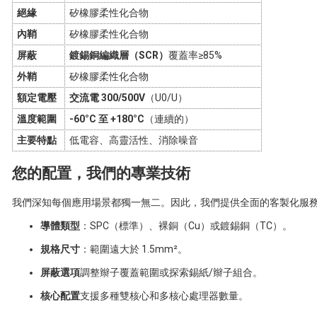
絕緣
矽橡膠柔性化合物
內鞘
矽橡膠柔性化合物
屏蔽
鍍錫銅編織層（SCR）
覆蓋率≥85%
外鞘
矽橡膠柔性化合物
額定電壓
交流電 300/500V
（U0/U）
溫度範圍
-60°C 至 +180°C
（連續的）
主要特點
低電容、高靈活性、消除噪音
您的配置，我們的專業技術
我們深知每個應用場景都獨一無二。因此，我們提供全面的客製化服
導體類型
：SPC（標準）、裸銅（Cu）或鍍錫銅（TC）。
規格尺寸
：範圍遠大於 1.5mm²。
屏蔽選項
調整辮子覆蓋範圍或探索錫紙/辮子組合。
核心配置
支援多種雙核心和多核心處理器數量。