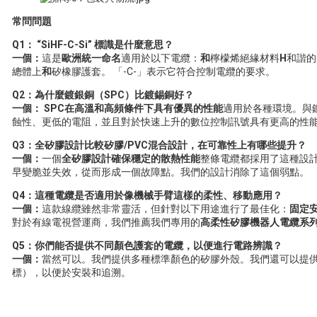
常問問題
Q1： “SiHF-C-Si” 標識是什麼意思？
一個：
這是
歐洲統一命名
適用於以下電纜：
和
檸檬烯絕緣材料
H
和諧的
總體上
和
矽橡膠護套。 「-C-」表示它符合控制電纜的要求。
Q2：為什麼鍍銀銅（SPC）比鍍錫銅好？
一個：
SPC在高溫和高頻條件下具有優異的性能
適用於各種環境。與
蝕性、更低的電阻，並且對於快速上升的數位控制訊號具有更高的性
Q3：全矽膠設計比較矽膠/PVC混合設計，在可靠性上有哪些提升？
一個：
一個
全矽膠設計確保穩定的散熱性能
整條電纜都採用了這種設計
早變脆並失效，從而形成一個故障點。我們的設計消除了這個弱點。
Q4：這種電纜是否適用於像機械手臂這樣的柔性、移動應用？
一個：
這款線纜雖然非常靈活，但針對以下用途進行了最佳化：
固定
對於有線電視營運商，我們推薦我們專用的
高柔性矽膠機器人電纜系
Q5：你們能否提供不同顏色護套的電纜，以便進行電路辨識？
一個：
當然可以。我們提供多種標準顏色的矽膠外殼。我們還可以提
標），以便於安裝和追溯。