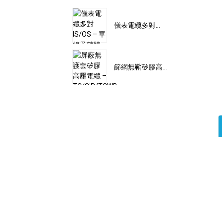
儀表電纜多對...
篩網無鞘矽膠高...