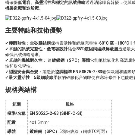
構確保
低電容、高靈活性和穩定的訊號傳輸
透過消除噪音幹擾，使其
機製造廠和造船廠
。
主要特點和技術優勢
✔
極耐熱性
：
全矽膠結構
保持靈活性和絕緣完整性
-60°C 至 +180°C
非
✔
卓越的訊號完整性
：
低電容設計
結合
85%鍍錫銅編織屏蔽層
透過最大
確保訊號傳輸清晰。
✔
卓越的機械耐久性
： 這
鍍銀銅（SPC）導體
它能抵抗氧化和高溫腐
性和耐化學性。
✔
認證安全與合規
：製造於
協調標準 EN 50525-2-83
確保歐洲和國際
✔
最大靈活性
：
5級細絞線
柔軟的矽膠化合物即使在寒冷條件下也能輕
規格與結構
範圍
規格
標準/名稱
EN 50525-2-83 (SiHF-C-Si)
配置
4x1.5mm²
導體
鍍銀銅（SPC）
5類細絞線（銅或TC可選）