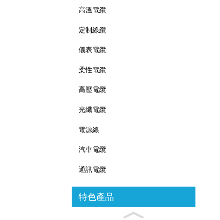
高溫電纜
定制線纜
儀表電纜
柔性電纜
高壓電纜
光纖電纜
電源線
汽車電纜
通訊電纜
特色產品