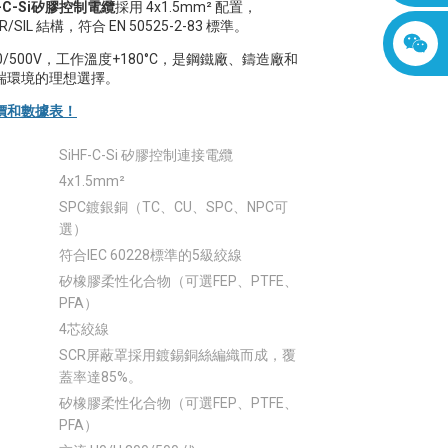
F-C-Si矽膠控制電纜
採用 4x1.5mm² 配置，
CR/SIL 結構，符合 EN 50525-2-83 標準。
0/500V，工作溫度+180°C，是鋼鐵廠、鑄造廠和
端環境的理想選擇。
價和數據表！
SiHF-C-Si 矽膠控制連接電纜
4x1.5mm²
SPC鍍銀銅（TC、CU、SPC、NPC可
選）
符合IEC 60228標準的5級絞線
矽橡膠柔性化合物（可選FEP、PTFE、
PFA）
4芯絞線
SCR屏蔽罩採用鍍錫銅絲編織而成，覆
蓋率達85%。
矽橡膠柔性化合物（可選FEP、PTFE、
PFA）