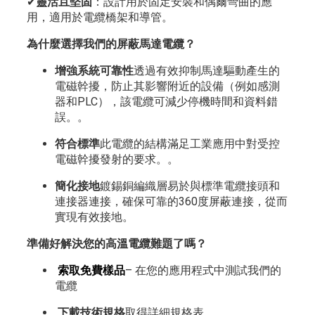
✔
靈活且堅固
：設計用於固定安裝和偶爾彎曲的應
用，適用於電纜橋架和導管。
為什麼選擇我們的屏蔽馬達電纜？
增強系統可靠性
透過有效抑制馬達驅動產生的
電磁幹擾，防止其影響附近的設備（例如感測
器和PLC），該電纜可減少停機時間和資料錯
誤。
。
符合標準
此電纜的結構滿足工業應用中對受控
電磁幹擾發射的要求。
。
簡化接地
鍍錫銅編織層易於與標準電纜接頭和
連接器連接，確保可靠的360度屏蔽連接，從而
實現有效接地。
準備好解決您的高溫電纜難題了嗎？
索取免費樣品
– 在您的應用程式中測試我們的
電纜
下載技術規格
取得詳細規格表