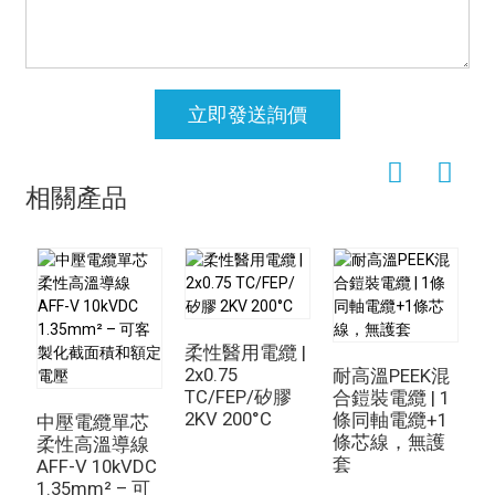
立即發送詢價
相關產品
柔性醫用電纜 |
2x0.75
耐高溫PEEK混
TC/FEP/矽膠
合鎧裝電纜 | 1
2KV 200°C
條同軸電纜+1
性
中壓電纜單芯
條芯線，無護
4
柔性高溫導線
套
S
AFF-V 10kVDC
1.35mm² – 可