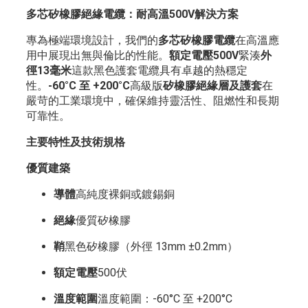
多芯矽橡膠絕緣電纜：耐高溫500V解決方案
專為極端環境設計，我們的
多芯矽橡膠電纜
在高溫應
用中展現出無與倫比的性能。
額定電壓500V
緊湊
外
徑13毫米
這款黑色護套電纜具有卓越的熱穩定
性。
-60°C 至 +200°C
高級版
矽橡膠絕緣層及護套
在
嚴苛的工業環境中，確保維持靈活性、阻燃性和長期
可靠性。
主要特性及技術規格
優質建築
導體
高純度裸銅或鍍錫銅
絕緣
優質矽橡膠
鞘
黑色矽橡膠（外徑 13mm ±0.2mm）
額定電壓
500伏
溫度範圍
溫度範圍：-60°C 至 +200°C