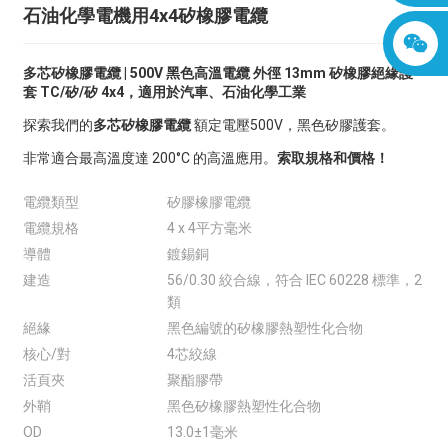
石油化學電機用4x4矽橡膠電纜
多芯矽橡膠電纜 | 500V 黑色高溫電纜 外徑 13mm 矽橡膠絕緣護
套 TC/矽/矽 4x4，適用於汽車、石油化學工業
探索我們的
多芯矽橡膠電纜
額定電壓500V，黑色矽膠護套。
非常適合最高溫度達 200°C 的高溫應用。
索取規格和價格！
電纜類型
矽膠橡膠電纜
電纜規格
4 x 4平方毫米
導體
鍍錫銅
建造
56/0.30 絞合線，符合 IEC 60228 標準，2
類
絕緣
黑色編號的矽橡膠熱塑性化合物
核心/對
4芯絞線
活頁夾
聚酯膠帶
外鞘
黑色矽橡膠熱塑性化合物
OD
13.0±1毫米