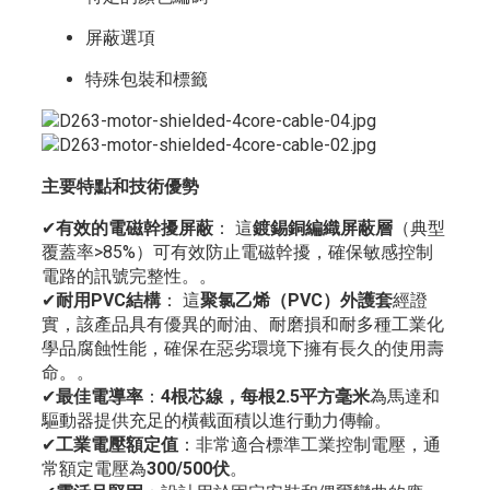
屏蔽選項
特殊包裝和標籤
主要特點和技術優勢
✔
有效的電磁幹擾屏蔽
： 這
鍍錫銅編織屏蔽層
（典型
覆蓋率>85%）可有效防止電磁幹擾，確保敏感控制
電路的訊號完整性。
。
✔
耐用PVC結構
： 這
聚氯乙烯（PVC）外護套
經證
實，該產品具有優異的耐油、耐磨損和耐多種工業化
學品腐蝕性能，確保在惡劣環境下擁有長久的使用壽
命。
。
✔
最佳電導率
：
4根芯線，每根2.5平方毫米
為馬達和
驅動器提供充足的橫截面積以進行動力傳輸
。
✔
工業電壓額定值
：非常適合標準工業控制電壓，通
常額定電壓為
300/500伏
。