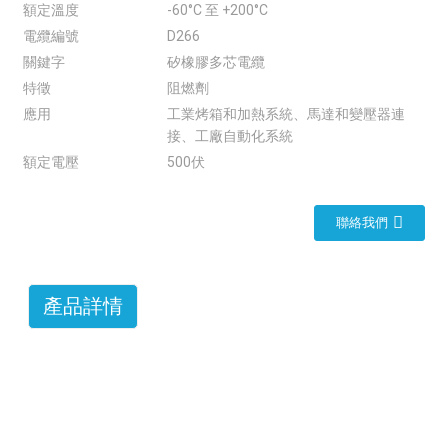
額定溫度
-60°C 至 +200°C
電纜編號
D266
關鍵字
矽橡膠多芯電纜
特徵
阻燃劑
應用
工業烤箱和加熱系統、馬達和變壓器連
接、工廠自動化系統
額定電壓
500伏
聯絡我們
產品詳情