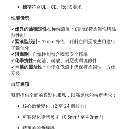
標準
符合UL、CE、RoHS要求
性能優勢
✔
優異的熱穩定性
在極端溫度下仍能保持柔韌性與隔
熱性能
✔
緊湊型設計
– 13mm 外徑，針對空間受限應用進行
了最佳化
✔
阻燃劑
– 自熄性能符合國際安全標準
✔
化學抗性
– 耐油、耐酸、耐惡劣環境條件
✔
卓越的靈活性
– 即使在低溫下仍保持柔韌性，方便
安裝
自訂選項
我們提供全面的客製化服務，以滿足您的特定需求：
核心數量變化（2 至 24 個核心）
可客製化導體尺寸（0.5mm² 至 4.0mm²）
特定的顏色編碼