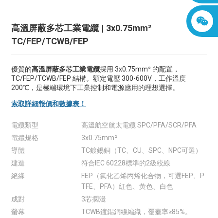
高溫屏蔽多芯工業電纜 | 3x0.75mm²
TC/FEP/TCWB/FEP
優質的
高溫屏蔽多芯工業電纜
採用 3x0.75mm² 的配置，
TC/FEP/TCWB/FEP 結構。額定電壓 300-600V，工作溫度
200℃，是極端環境下工業控制和電源應用的理想選擇。
索取詳細報價和數據表！
電纜類型
高溫航空航太電纜 SPC/PFA/SCR/PFA
電纜規格
3x0.75mm²
導體
TC鍍錫銅（TC、CU、SPC、NPC可選）
建造
符合IEC 60228標準的2級絞線
絕緣
FEP（氟化乙烯丙烯化合物，可選FEP、P
TFE、PFA）紅色、黃色、白色
成對
3芯擱淺
螢幕
TCWB鍍錫銅線編織，覆蓋率≥85%。