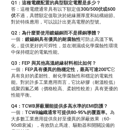
Q1：這種電纜配置的典型額定電壓是多少？
答：這種電纜通常具有以下額定值
300/500伏或600
伏
不過，具體額定值取決於絕緣層厚度和結構細節。
對於特殊應用，可以設計出更高電壓的型號。
Q2：為什麼要使用鍍錫銅而不是裸銅導體？
一個：
鍍錫銅具有優異的耐腐蝕性
可防止高溫下氧
化，提供更好的可焊性，並在潮濕或化學腐蝕性環境
中保持穩定的電氣性能。
Q3：FEP 與其他高溫絕緣材料相比如何？
一個：
FEP具有優異的熱穩定性，最高可達200℃
它
具有良好的柔韌性、耐化學腐蝕性和穩定的電氣性
能。對於許多工業應用而言，它比矽膠（耐溫較低）
或聚四氟乙烯（價格較高、柔韌性較差）具有更優的
性能平衡。
Q4：TCWB屏蔽層能提供多高水準的EMI防護？
一個：
TCWB編織通常可提供80-95%的覆蓋率。
為
大多數工業應用提供良好至優異的屏蔽效果（60-
90dB衰減），有效防止馬達、驅動器和開關設備的