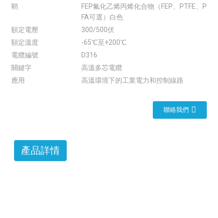
鞘
FEP氟化乙烯丙烯化合物（FEP、PTFE、P
FA可選）白色
額定電壓
300/500伏
額定溫度
-65℃至+200℃
電纜編號
D316
關鍵字
高溫多芯電纜
應用
高溫環境下的工業電力和控制線路
聯絡我們
產品詳情