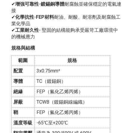
✔
增強可靠性
-
鍍錫銅導體
耐腐蝕並確保穩定的電氣連
接
✔
化學抗性
-
FEP材料
耐油、耐酸、耐溶劑及耐腐蝕工
業化學品
✔
工業耐久性
- 堅固的結構能夠承受嚴苛工廠環境中
的機械應力
規格與結構
範圍
規格
配置
3x0.75mm²
導體
TC（鍍錫銅）
絕緣
FEP（氟化乙烯丙烯）
屏蔽
TCWB（鍍錫銅線編織）
鞘
FEP（氟化乙烯丙烯）
溫度等級
-65℃至+200℃