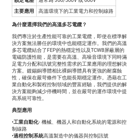
額定電壓
通常為 300/500V 或 600V
主要應用
高溫環境下的工業電力和控制線路
為什麼選擇我們的高溫多芯電纜？
我們專注於生產性能可靠的工業電纜，即使在標準解
決方案無法勝任的環境中也能穩定運作。我們的高溫
多芯電纜結合了FEP的熱穩定性以及TCWB屏蔽層的
電磁防護性能，是需要在高溫、高噪音環境下同時滿
足電力分配和訊號完整性需求的工業應用的理想解決
方案。鍍錫銅導體相比裸銅導體具有更強的耐腐蝕
性，確保在嚴苛條件下也能長期穩定運作。憑藉在工
業自動化和製程控制領域的豐富經驗，我們提供的解
決方案能夠減少停機時間，並在嚴苛的運作環境中提
高系統可靠性。
典型應用
•
工業自動化
- 機械、機器人和自動化系統的電源和控
制線路
•
過程控制系統
高溫製造中的儀器與控制訊號