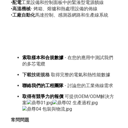
•
配電
工業設備和控制面板中的緊湊型電源饋線
•
高溫機械
- 烤箱、熔爐和熱處理設備的佈線
•
工廠自動化
馬達控制、感測器網路和生產線系統
索取樣本和合規數據
- 在您的應用中測試我們
的多芯電纜
下載技術規格
取得完整的電氣和熱性能數據
聯絡我們的工程團隊
- 討論您的工業佈線需求
取得有競爭力的報價
可提供OEM/ODM解決方
案
常問問題