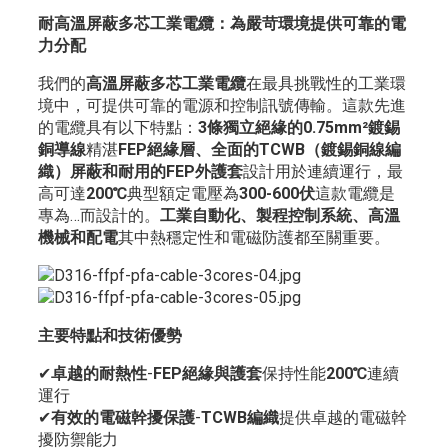
耐高溫屏蔽多芯工業電纜：為嚴苛環境提供可靠的電
力分配
我們的
高溫屏蔽多芯工業電纜
在最具挑戰性的工業環
境中，可提供可靠的電源和控制訊號傳輸。這款先進
的電纜具有以下特點：
3條獨立絕緣的0.75mm²鍍錫
銅導線
精湛
FEP絕緣層、全面的TCWB（鍍錫銅線編
織）屏蔽和耐用的FEP外護套
設計用於連續運行，最
高可達
200℃
典型額定電壓為
300-600伏
這款電纜是
專為…而設計的。
工業自動化、製程控制系統、高溫
機械和配電
其中熱穩定性和電磁防護都至關重要。
主要特點和技術優勢
✔
卓越的耐熱性
-
FEP絕緣與護套
保持性能
200℃
連續
運行
✔
有效的電磁幹擾保護
-
TCWB編織
提供卓越的電磁幹
擾防禦能力