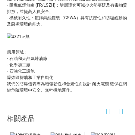
- 阻燃低煙無鹵 (FR/LSZH)：雙層護套可減少火勢蔓延及有毒物質
排放，並提高人員安全。
- 機械耐久性：鍍鋅鋼絲鎧裝（GSWA）具有抗壓性和防囓齒動物
及惡劣環境的能力。
應用領域：
- 石油和天然氣煉油廠
- 化學加工廠
- 石油化工設施
爆炸區採礦和工業自動化
我們的防爆儀表專為增強韌性和合規性而設計
耐火電纜
確保在關
鍵危險環境中安全、無幹擾地運作。
相關產品