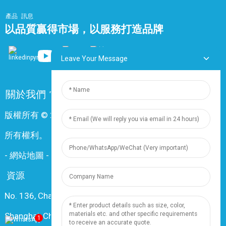
產品
訊息
以品質贏得市場，以服務打造品牌
Leave Your Message
關於我們
常問問題
聯絡我們
版權所有 © 2024 上海鼎尊電氣電纜股份有限公司。保留
所有權利。
-
網站地圖
-
Resource
資源
No. 136, Changxiang Rd., Nanxiang Town, 201802,
Shanghai, China
1