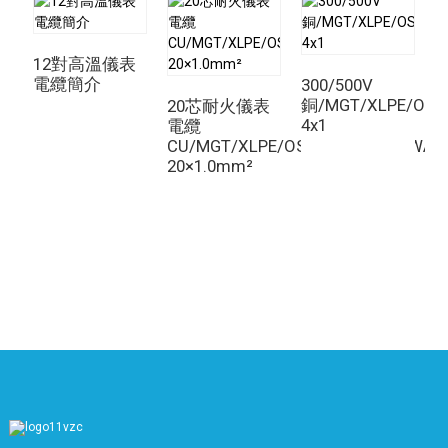
12對高溫儀表
電纜簡介
300/500V
銅/MGT/XLPE/OS/
20芯耐火儀表
4x1
電纜
CU/MGT/XLPE/OS/FR/LSZH/GSWA/
20×1.0mm²
龍
0
線
1