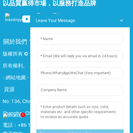
以品質贏得市場，以服務打造品牌
4
11.7
189
6
13.8
264
Leave Your Message
8
15.9
350
10
17.9
424
關於我們
常問問題
聯絡我們
18
12
18.5
484
版權所有 © 2024 上海鼎尊電氣電纜股份有限公司。保留
16
20.5
620
所有權利。
20
23.3
778
-
網站地圖
-
Resource
24
26.1
926
資源
30
27.6
1119
No. 136, Changxiang Rd., Nanxiang Town, 201802,
36
29.7
1314
1
6.8
76
Shanghai, China
1
2
11.3
161
電話：+86 18019377761
4
13
261