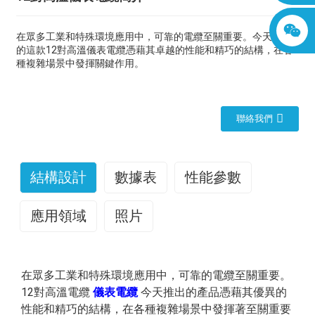
在眾多工業和特殊環境應用中，可靠的電纜至關重要。今天介紹
的這款12對高溫儀表電纜憑藉其卓越的性能和精巧的結構，在各
種複雜場景中發揮關鍵作用。
聯絡我們
結構設計
數據表
性能參數
應用領域
照片
就性能參數而言，此電纜的額定電壓為24V，適用於各種
憑藉其優異的結構設計和卓越的性能，12對高溫
儀表電
對數
導線尺寸
標稱外徑
淨重（公斤/
低電壓設備和系統。其額定溫度範圍為-40℃至200℃，使
纜
廣泛應用於化工、冶金、電力、航空航太等領域，為
在眾多工業和特殊環境應用中，可靠的電纜至關重要。
（AWG）
（毫米）
公里）
其能夠在極寒和極熱環境下正常運作。無論是在嚴寒的極
各種精密儀器和設備提供可靠的資料傳輸，是現代工業生
12對高溫電纜
儀表電纜
今天推出的產品憑藉其優異的
1
5.8
44
地地區還是在高溫工業爐附近，它都能穩定運作。
產和高端技術應用中不可或缺的連結環節。
性能和精巧的結構，在各種複雜場景中發揮著至關重要