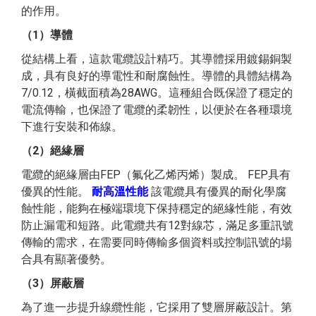
的作用。
2
8.7
87
（1）導體
4
10.6
145
從結構上看，這款電纜設計精巧。其導體採用鍍錫銅製
6
12.5
198
成，具有良好的導電性和耐腐蝕性。導體的具體結構為
8
13.9
246
7/0.12，橫截面積為28AWG。這種組合既保證了穩定的
電流傳輸，也保證了電纜的柔韌性，以便於在各種環境
10
16.2
315
18
下進行安裝和佈線。
12
16.7
355
（2）絕緣層
16
18.4
451
電纜的絕緣層由FEP（氟化乙烯丙烯）製成。 FEP具有
20
20.4
542
優異的性能。
耐高溫性能
該電纜具有優異的耐化學腐
蝕性能，能夠在極端環境下保持穩定的絕緣性能，有效
24
23.4
672
防止漏電和短路。此電纜共有12對線芯，滿足多重訊號
30
24.7
807
傳輸的需求，在需要同時傳輸多個資料或控制訊號的場
36
26.3
933
合具有顯著優勢。
1
6.4
60
（3）屏蔽層
為了進一步提升線纜性能，它採用了雙層屏蔽設計。第
2
10.2
126