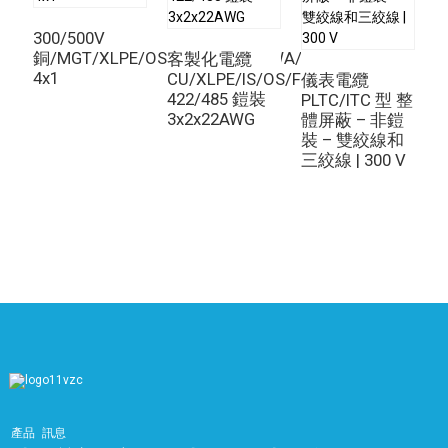
6
17.6
422
300/500V
銅/MGT/XLPE/OS/FR/LSZH/GSWA/LSZH
客製化電纜
8
19.8
532
4x1
CU/XLPE/IS/OS/FR/LSZH+RS-
儀表電纜
422/485 鎧裝
10
22.9
PLTC/ITC 型 整
675
14
3x2x22AWG
體屏蔽 – 非鎧
電
12
23.7
774
裝 – 雙絞線和
1
三絞線 | 300 V
–
16
26.3
991
電
20
29.2
1203
24
33.2
1471
30
35.2
1781
36
38
2000
三元組的數
導線尺寸
標稱外徑
淨重（公斤/
量
（AWG）
（毫米）
公里）
1
6.2
55
產品
訊息
2
9.6
110