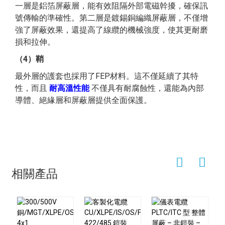
一層是鋁箔屏蔽層，能有效阻隔外部電磁幹擾，確保訊
4
11.8
195
號傳輸的準確性。第二層是鍍錫銅編織屏蔽層，不僅增
6
13.9
270
強了屏蔽效果，還提高了線纜的機械強度，使其更耐磨
損和拉伸。
8
16.1
358
（4）鞘
10
18.1
433
16
最外層的護套也採用了FEP材料。這不僅延續了其特
12
18.7
494
性，而且
耐高溫性能
不僅具有耐腐蝕性，還能為內部
16
20.8
632
導體、絕緣層和屏蔽層提供全面保護。
20
23.6
793
24
26.3
942
30
27.9
1139
36
30
1278
相關產品
1
8
91
2
12.4
178
4
14.4
286