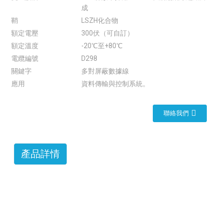
成
鞘
LSZH化合物
額定電壓
300伏（可自訂）
額定溫度
-20℃至+80℃
電纜編號
D298
關鍵字
多對屏蔽數據線
應用
資料傳輸與控制系統。
聯絡我們
產品詳情