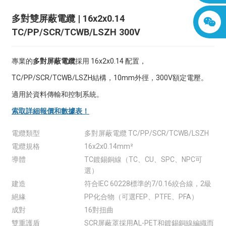
多對雙屏蔽電纜 | 16x2x0.14
TC/PP/SCR/TCWB/LSZH 300V
專業的
多對屏蔽電纜
採用 16x2x0.14 配置，
TC/PP/SCR/TCWB/LSZH結構，10mm外徑，300V額定電壓。
適用於資料傳輸和控制系統。
索取詳細報價和數據表！
電纜類型
多對屏蔽電纜 TC/PP/SCR/TCWB/LSZH
電纜規格
16x2x0.14mm²
導體
TC鍍錫銅線（TC、CU、SPC、NPC可
選）
建造
符合IEC 60228標準的7/0.16絞合線，2級
絕緣
PP化合物（可選FEP、PTFE、PFA）
成對
16對扭曲
雙重護盾
SCR屏蔽罩採用AL-PET和鍍錫銅線編織而