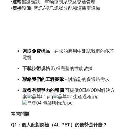
•
運輸
鐵路號誌、車輛控制系統及交通管理
•
廣播設備
- 音訊/視訊訊號分配和演播室設備
索取免費樣品
- 在您的應用中測試我們的多芯
電纜
下載技術規格
取得完整的性能數據
聯絡我們的工程團隊
- 討論您的多通路需求
取得有競爭力的報價
可提供OEM/ODM解決方
案
常問問題
Q1：個人配對篩檢（AL-PET）的優勢是什麼？