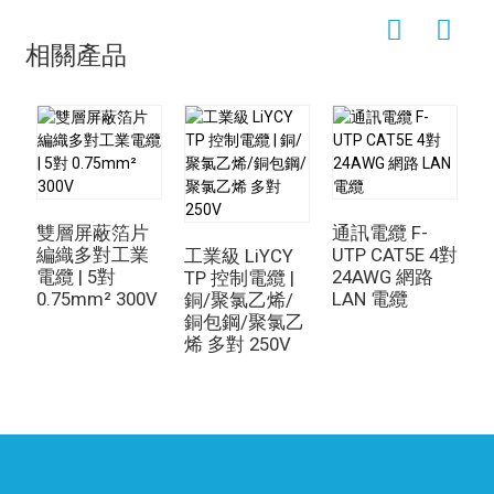
相關產品
雙層屏蔽箔片
通訊電纜 F-
編織多對工業
UTP CAT5E 4對
工業級 LiYCY
電纜 | 5對
24AWG 網路
TP 控制電纜 |
0.75mm² 300V
LAN 電纜
銅/聚氯乙烯/
銅包鋼/聚氯乙
烯 多對 250V