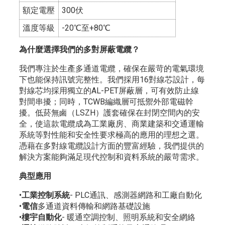
額定電壓
300伏
溫度等級
-20℃至+80℃
為什麼選擇我們的多對屏蔽電纜？
我們專注於生產多通道電纜，確保在嚴苛的電氣環境
下也能保持訊號完整性。我們採用16對線芯設計，每
對線芯均採用獨立的AL-PET屏蔽層，可有效防止線
對間串擾；同時，TCWB編織層可抵禦外部電磁幹
擾。低菸無鹵（LSZH）護套確保在封閉空間內的安
全，使這款電纜成為工業廠房、商業建築和交通運輸
系統等對性能和安全性要求極高的應用的理想之選。
憑藉在多對線電纜設計方面的豐富經驗，我們提供的
解決方案能夠滿足現代控制和資料系統的嚴苛需求。
典型應用
•
工業控制系統
- PLC通訊、感測器網路和工廠自動化
•
電信
多通道資料傳輸和網路基礎設施
•
樓宇自動化
- 暖通空調控制、照明系統和安全網絡