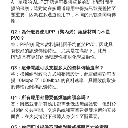
A：單獨的 AL-PET 篩選可提供卓越的防止配對間串
擾的保護，這對於在多通道應用中保持訊號完整性至
關重要，因為在多通道應用中，不同的訊號會同時傳
輸。
Q2：為什麼要使用PP（聚丙烯）絕緣材料而不是
PVC？
答：PP的介電常數和損耗因子均低於PVC，因此具
有較好的訊號傳輸特性，尤其是在高頻下。此外，
PP還具有更好的熱穩定性和耐化學腐蝕性。
Q3：這條電纜可以支援多大的資料傳輸速率？
答：根據線對絞合方式和整體設計，此電纜每對可支
援 10Mbps 至 100Mbps 的資料速率，具體效能取決
於傳輸距離和訊號特性。
Q4：所有應用都需要低煙無鹵護套嗎？
答：雖然並非所有應用都需要低煙無鹵護套，但對於
封閉的公共空間、交通系統和商業建築等場所的安裝
而言，在火災情況下保障人身安全至關重要。
Q5：你們可以提供不同線對數或導體尺寸的電纜