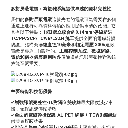
多對屏蔽電纜：為複雜系統提供卓越的資料完整性
我們的
多對屏蔽電纜
這款先進的電纜可為需要在多個
通道上進行可靠資料傳輸的應用提供卓越的效能。它
具有以下特點：
16對獨立絞合的0.14mm²導線
精湛
TC/PP/SCR/TCWB/LSZH 施工
提供全面的電磁幹擾
防護。結構緊湊
總直徑10毫米
和
額定電壓 300V
這款
電纜是專為…而設計的。
工業控制系統、數據網路、
電信和儀器儀表應用
跨多個通道的訊號完整性對系統
效能至關重要。
主要特點和技術優勢
✔
增強訊號完整性
-
16對獨立雙絞線
最大限度減少串
擾，確保訊號傳輸清晰。
✔
全面的電磁幹擾保護
-
AL-PET 網屏 + TCWB 編織
提
供雙層屏蔽效果
✔
以安全為中心的設計
-
LSZH鞘
最大限度減少火災情