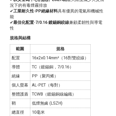
況下的有毒煙霧排放
✔
工業耐久性
-
PP絕緣材料
具有優異的電氣和機械性
能
✔
最佳化配置
-
7/0.16 鍍錫銅絞線
兼顧柔韌性與導電
性
規格與結構
範圍
規格
配置
16x2x0.14mm²（16對雙絞線）
導體
TC（鍍錫銅，7/0.16）
絕緣
PP（聚丙烯）
個人螢幕
AL-PET（每對）
整體護盾
TCWB（鍍錫銅線編織）
鞘
低煙無鹵 (LSZH)
總直徑
10毫米