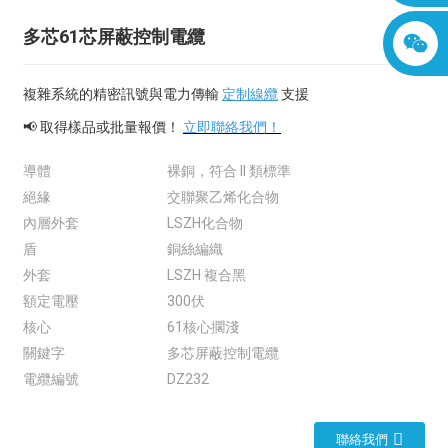
多芯61芯屏蔽控制電纜
複雜系統的精密訊號與電力傳輸
定制線纜
支援
📢 取得樣品或批量報價！
立即聯絡我們！
導體
裸銅，符合 II 類標準
絕緣
交聯聚乙烯化合物
內層外套
LSZH化合物
盾
銅絲編織
外套
LSZH 複合黑
額定電壓
300伏
核心
61核心擱淺
關鍵字
多芯屏蔽控制電纜
電纜編號
DZ232
聯絡我們