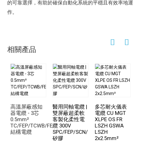
的可靠選擇，有助於確保自動化系統的平穩且有效率地運
作。
相關產品
柔
多
高溫屏蔽感知
醫用同軸電纜 |
多芯耐火儀表
器電纜 - 3芯
雙屏蔽超柔軟
電纜 CU MGT
0.5mm²
客製化柔性電
XLPE OS FR
TC/FEP/TCWB/FEP
纜 300V
LSZH GSWA
結構電纜
SPC/FEP/SCN/
LSZH
矽膠
2x2.5mm²