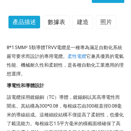
產品描述
數據表
建造
照片
8*1.5MM² 5類導體TRVV電纜是一種專為滿足自動化系統
嚴苛要求而設計的專用電纜。
柔性電纜
它兼具優異的電氣
性能、機械耐久性和柔韌性，是各種自動化工業應用的理
想選擇。
導電性和導體設計
該電纜採用鍍錫銅（TC）導體，鍍錫銅以其高導電性而
聞名。其結構為300*0.08，每根線芯由300根直徑0.08毫
米的導線組成。這種細絞結構不僅提高了柔韌性，也優化
了載流能力。每根線芯1.5平方毫米的橫截面積確保了高