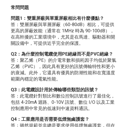
常問問題
問題1：雙重屏蔽與單重屏蔽相比有什麼優點？
答：雙層屏蔽與單層屏蔽（60-80dB）相比，可提供
更高的屏蔽效能（通常在 1MHz 時為 90-100dB），
在高幹擾的工業環境中，尤其是在馬達、驅動器和開
關設備中，可提供近乎完全的保護。
Q2：為什麼控制電纜使用PE絕緣而不是PVC絕緣？
答：聚乙烯（PE）的介電常數和損耗因子均低於聚氯
乙烯（PVC），因此具有更好的訊號傳輸特性和更小
的衰減。此外，它還具有優異的防潮性能和在寬溫度
範圍內穩定的電氣性能。
Q3：此電纜設計用於傳輸哪些類型的訊號？
答：此電纜針對類比和數位控制訊號進行了最佳化，
包括 4-20mA 迴路、0-10V 訊號、數位 I/O 以及工業
控制應用中常見的低速到中速資料通訊。
Q4：工業應用是否需要低煙無鹵護套？
答：雖然規範並非總是要求使用低煙無鹵護套，但在