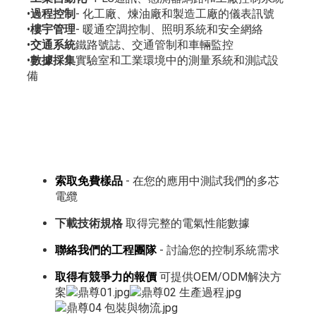
•
過程控制
- 化工廠、煉油廠和製造工廠的儀表訊號
•
樓宇管理
- 暖通空調控制、照明系統和安全網絡
•
交通系統
鐵路號誌、交通管制和車輛監控
•
數據採集
實驗室和工業環境中的測量系統和測試設
備
索取免費樣品
- 在您的應用中測試我們的多芯
電纜
下載技術規格
取得完整的電氣性能數據
聯絡我們的工程團隊
- 討論您的控制系統需求
取得有競爭力的報價
可提供OEM/ODM解決方
案