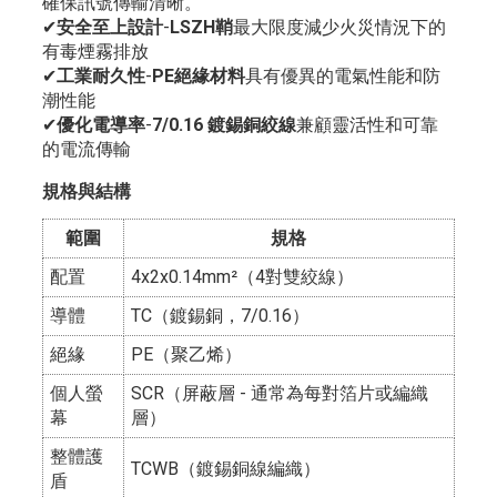
確保訊號傳輸清晰。
✔
安全至上設計
-
LSZH鞘
最大限度減少火災情況下的
有毒煙霧排放
✔
工業耐久性
-
PE絕緣材料
具有優異的電氣性能和防
潮性能
✔
優化電導率
-
7/0.16 鍍錫銅絞線
兼顧靈活性和可靠
的電流傳輸
規格與結構
範圍
規格
配置
4x2x0.14mm²（4對雙絞線）
導體
TC（鍍錫銅，7/0.16）
絕緣
PE（聚乙烯）
個人螢
SCR（屏蔽層 - 通常為每對箔片或編織
幕
層）
整體護
TCWB（鍍錫銅線編織）
盾