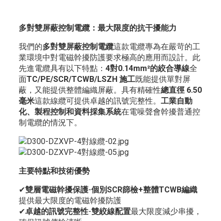
多對雙屏蔽控制電纜：最大限度的抗干擾能力
我們的
多對雙屏蔽控制電纜
這款電纜專為在嚴苛的工
業環境中對電磁幹擾防護要求極高的應用而設計。此
先進電纜具有以下特點：
4對0.14mm²的絞合導線
全
面
TC/PE/SCR/TCWB/LSZH 施工
既能提供單對屏
蔽，又能提供整體編織屏蔽。具有精確性
總直徑 6.50
毫米
這款線纜可提供卓越的訊號完整性。
工業自動
化、製程控制和資料採集系統
在電噪聲會幹擾普通控
制電纜的情況下。
主要特點和技術優勢
✔
雙層電磁幹擾保護
-
個別SCR篩檢+整體TCWB編織
提供最大限度的電磁幹擾防護
✔
卓越的訊號完整性
-
雙絞線配置
最大限度減少串擾，