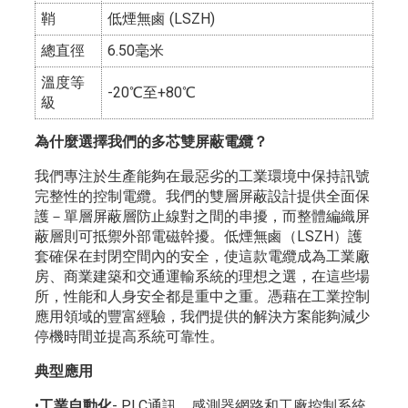
鞘
低煙無鹵 (LSZH)
總直徑
6.50毫米
溫度等
-20℃至+80℃
級
為什麼選擇我們的多芯雙屏蔽電纜？
我們專注於生產能夠在最惡劣的工業環境中保持訊號
完整性的控制電纜。我們的雙層屏蔽設計提供全面保
護－單層屏蔽層防止線對之間的串擾，而整體編織屏
蔽層則可抵禦外部電磁幹擾。低煙無鹵（LSZH）護
套確保在封閉空間內的安全，使這款電纜成為工業廠
房、商業建築和交通運輸系統的理想之選，在這些場
所，性能和人身安全都是重中之重。憑藉在工業控制
應用領域的豐富經驗，我們提供的解決方案能夠減少
停機時間並提高系統可靠性。
典型應用
•
工業自動化
- PLC通訊、感測器網路和工廠控制系統