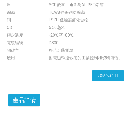
盾
SCR螢幕－通常為AL-PET鋁箔
編織
TCWB鍍錫銅線編織
鞘
LSZH 低煙無鹵化合物
OD
6.50毫米
額定溫度
-20℃至+80℃
電纜編號
D300
關鍵字
多芯屏蔽電纜
應用
對電磁幹擾敏感的工業控制和資料傳輸。
聯絡我們
產品詳情