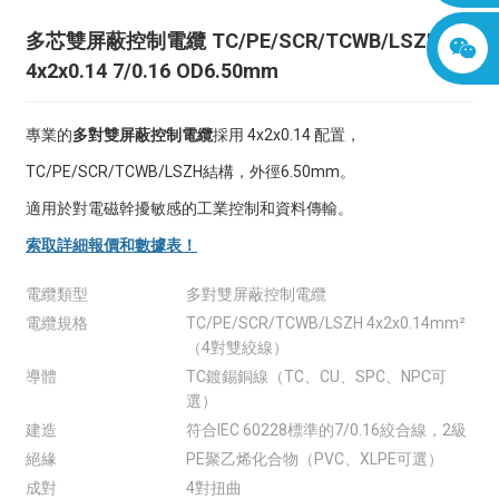
多芯雙屏蔽控制電纜 TC/PE/SCR/TCWB/LSZH
4x2x0.14 7/0.16 OD6.50mm
專業的
多對雙屏蔽控制電纜
採用 4x2x0.14 配置，
TC/PE/SCR/TCWB/LSZH結構，外徑6.50mm。
適用於對電磁幹擾敏感的工業控制和資料傳輸。
索取詳細報價和數據表！
電纜類型
多對雙屏蔽控制電纜
電纜規格
TC/PE/SCR/TCWB/LSZH 4x2x0.14mm²
（4對雙絞線）
導體
TC鍍錫銅線（TC、CU、SPC、NPC可
選）
建造
符合IEC 60228標準的7/0.16絞合線，2級
絕緣
PE聚乙烯化合物（PVC、XLPE可選）
成對
4對扭曲