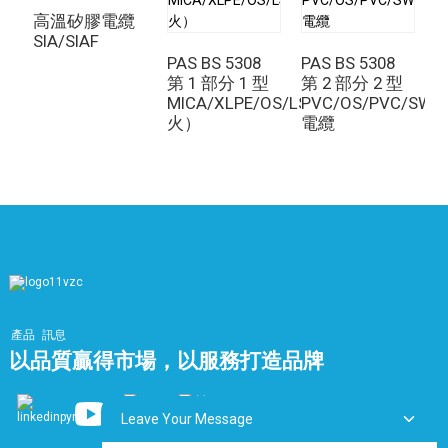
路連接方面發揮著至關重要的作用，同時也滿足嚴格的安
高溫矽膠電纜
全和性能標準。憑藉其卓越的性能和多功能性，
SIA/SIAF
XLPE/IS/OS/LSZH電纜
一直是各行各業的首選，有助於
PAS BS 5308
PAS BS 5308
非
現代電氣和通訊系統高效、安全地運作。
第 1 部分 1 型
第 2 部分 2 型
1
MICA/XLPE/OS/LSZH（耐
PVC/OS/PVC/SWA
P
火）
電纜
產品
訊息
以品質贏得市場，以服務打造品牌
Leave Your Message