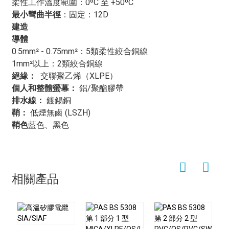
設計，可在發生火災時最大限度地減少有毒和腐蝕性氣體
柔性工作溫度範圍：0ºC 至 +50ºC
的釋放，使其成為封閉或通風不良空間的更安全選擇。這
最小彎曲半徑
：
固定：12D
項特性在以人身安全為首要考慮的應用場景中尤其重要，
建造
例如商業建築、公共運輸系統和工業設施。
導體
此外，
XLPE/IS/OS/LSZH電纜
這些電纜具有優異的機械
0.5mm² - 0.75mm²：5類柔性絞合銅線
強度和耐磨性，使其適用於嚴苛的環境。它們常用於工業
1mm²以上：2類絞合銅線
自動化、電力分配、電信和數據網路等對可靠性和性能要
絕緣
：
交聯聚乙烯（XLPE）
求極高的應用。其堅固的結構
XLPE/IS/OS/LSZH電纜
確
個人和整體螢幕
：
鋁/聚酯膠帶
保長期耐用性，並最大限度地減少頻繁維護的需求，從而
排水線：
鍍錫銅
降低整體營運成本。
鞘：
低煙無鹵 (LSZH)
多功能性
XLPE/IS/OS/LSZH電纜
這使得它們適用於各行
鞘色
藍色、黑色
各業的廣泛應用。在電力分配領域，交聯聚乙烯
（XLPE）電纜常用於地下和架空輸電，為住宅、商業和
工業設施提供可靠且有效率的電力傳輸方式。在電信業，
室外（OS）電纜用於遠距離通訊和網路連接，而室內
相關產品
（IS）電纜則用於連接建築物內的設備。
總而言之，
XLPE/IS/OS/LSZH電纜
這些電纜具有許多優
勢，並因其卓越的絕緣性能、安全特性和耐用性而被廣泛
應用於各種領域。它們在確保可靠的電力傳輸、通訊和網