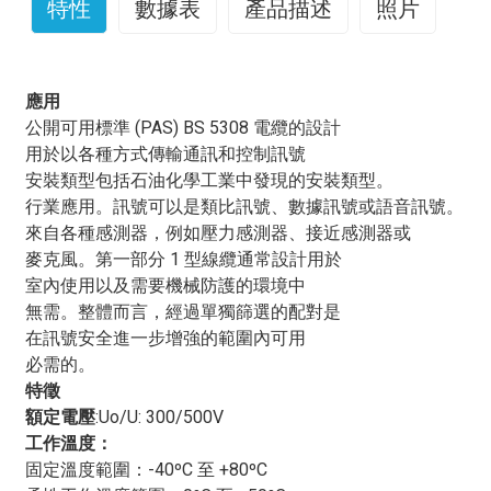
特性
數據表
產品描述
照片
XLPE/IS/OS/LSZH電纜的優點和應用
應用
XLPE/IS/OS/LSZH電纜
電纜是現代電氣和通訊系統中至
公開可用標準 (PAS) BS 5308 電纜的設計
關重要的組成部分。這些電纜旨在提供多種優勢，並廣泛
用於以各種方式傳輸通訊和控制訊號
應用於不同行業的各種應用。
XLPE/IS/OS/LSZH電纜
以
安裝類型包括石油化學工業中發現的安裝類型。
其卓越的性能、耐用性和安全特性而聞名，使其成為各種
行業應用。訊號可以是類比訊號、數據訊號或語音訊號。
應用的理想選擇。
來自各種感測器，例如壓力感測器、接近感測器或
其中一項主要優勢是
XLPE/IS/OS/LSZH電纜
其卓越的絕
麥克風。第一部分 1 型線纜通常設計用於
緣性能是其優勢所在。交聯聚乙烯 (XLPE) 絕緣層具有優
室內使用以及需要機械防護的環境中
異的電氣和熱性能，使這些電纜適用於高壓和高溫環境。
無需。整體而言，經過單獨篩選的配對是
這確保了可靠且有效率的電力傳輸，降低了電氣故障和停
在訊號安全進一步增強的範圍內可用
機的風險。此外，XLPE 絕緣層還具有更強的耐濕性、耐
必需的。
化學性和耐環境因素性，使這些電纜適用於室內和室外應
特徵
用。
額定電壓
:Uo/U: 300/500V
除了隔熱性能外，
XLPE/IS/OS/LSZH電纜
這些電纜的設
工作溫度：
計符合嚴格的安全標準。低煙無滷 (LSZH) 電纜經過特殊
固定溫度範圍：-40ºC 至 +80ºC