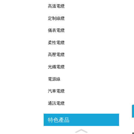
高溫電纜
定制線纜
儀表電纜
柔性電纜
高壓電纜
光纖電纜
電源線
汽車電纜
通訊電纜
特色產品