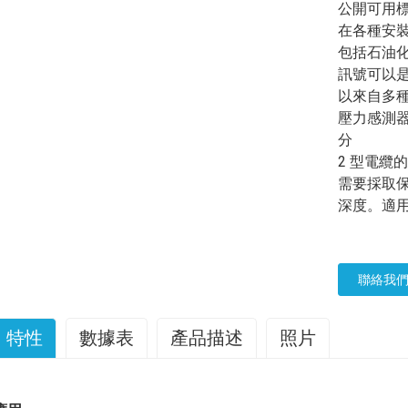
公開可用標準
在各種安
包括石油
訊號可以
以來自多
壓力感測
分
2 型電纜
需要採取
深度。適
聯絡我
特性
數據表
產品描述
照片