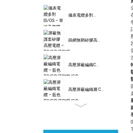
儀表電纜多對...
篩網無鞘矽膠高...
高壓屏蔽編織C...
高壓屏蔽編織層 C...