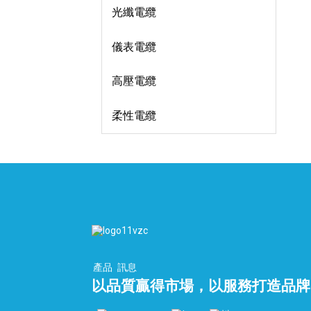
光纖電纜
儀表電纜
高壓電纜
柔性電纜
產品
訊息
以品質贏得市場，以服務打造品牌