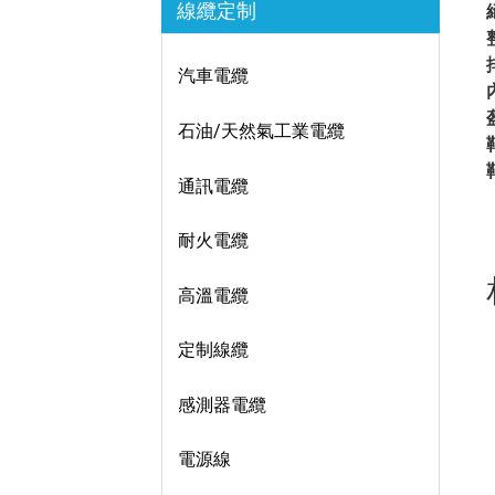
線纜定制
汽車電纜
石油/天然氣工業電纜
通訊電纜
耐火電纜
高溫電纜
定制線纜
感測器電纜
電源線