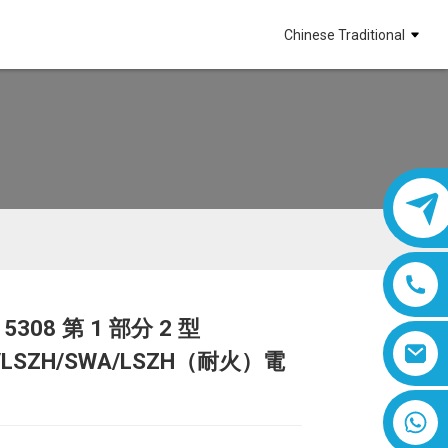
Chinese Traditional
 5308 第 1 部分 2 型
Loading...
Loading...
S/LSZH/SWA/LSZH（耐火）電
8618019377761