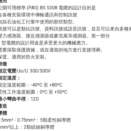
應用
公開可用標準 (PAS) BS 5308 電纜的設計目的是
在各種安裝環境中傳輸通訊和控制訊號
包括石油化工行業中使用的那些類型。
訊號可以是類比訊號、資料訊號或語音訊號，並且可以來自多種
壓力感測器、接近感測器或麥克風等感測器。第一部分
2 型電纜的設計用途是承受更大的機械應力。
需要採取保護措施，或在適當的地方進行直接埋葬。
深度。適用於防火安裝。
特徵
額定電壓
:Uo/U: 300/500V
額定溫度：
固定溫度範圍：-40ºC 至 +80ºC
柔性工作溫度範圍：0ºC 至 +50ºC
最小彎曲半徑
：
12D
建造
導體
0.5mm² - 0.75mm²：5類柔性銅導體
1mm²以上：2類絞線銅導體