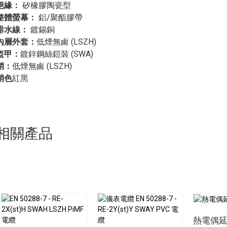
絕緣
：
矽橡膠陶瓷型
整體螢幕
：
鋁/聚酯膠帶
排水線：
鍍錫銅
內層外套：
低煙無鹵 (LSZH)
盔甲：
鍍鋅鋼絲鎧裝 (SWA)
鞘：
低煙無鹵 (LSZH)
鞘色
紅黑
相關產品
熱電偶