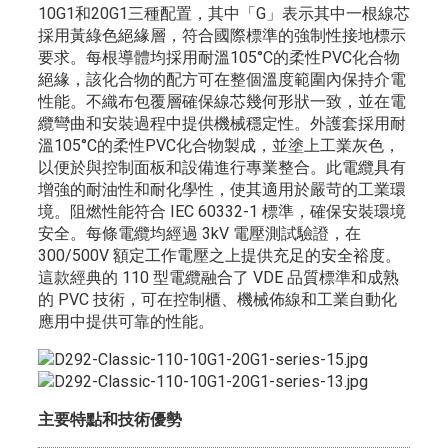
10G1和20G1三種配置，其中「G」表示其中一根線芯
採用黃綠色絕緣層，符合國際標準的強制性接地標示
要求。每根導體均採用耐溫105°C的柔性PVC化合物
絕緣，該化合物的配方可在整個溫度範圍內保持介電
性能。不織布包覆層確保線芯幾何形狀一致，並在電
纜彎曲和安裝過程中提供機械穩定性。外護套採用耐
溫105°C的柔性PVC化合物製成，並塗上工業灰色，
以便於與控制面板和設備進行專業整合。此電纜具有
增強的耐油性和耐化學性，使其適用於嚴苛的工業環
境。阻燃性能符合 IEC 60332-1 標準，確保安裝環境
安全。每條電纜均經過 3kV 電壓測試驗證，在
300/500V 額定工作電壓之上提供充足的安全裕度。
這款經典的 110 型電纜融合了 VDE 品質標準和成熟
的 PVC 技術，可在控制櫃、機械佈線和工業自動化
應用中提供可靠的性能。
主要特點和技術優勢