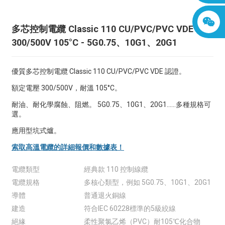
多芯控制電纜 Classic 110 CU/PVC/PVC VDE
300/500V 105°C - 5G0.75、10G1、20G1
優質多芯控制電纜 Classic 110 CU/PVC/PVC VDE 認證。
額定電壓 300/500V，耐溫 105°C。
耐油、耐化學腐蝕、阻燃。 5G0.75、10G1、20G1……多種規格可
選。
應用型坑式爐。
索取高溫電纜的詳細報價和數據表！
電纜類型
經典款 110 控制線纜
電纜規格
多核心類型，例如 5G0.75、10G1、20G1
導體
普通退火銅線
建造
符合IEC 60228標準的5級絞線
絕緣
柔性聚氯乙烯（PVC）耐105℃化合物