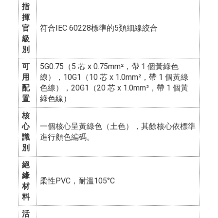
指
揮
官
符合IEC 60228標準的5類細線絞合
級
別
可
5G0.75（5 芯 x 0.75mm²，帶 1 個黃綠色
用
線），10G1（10 芯 x 1.0mm²，帶 1 個黃綠
配
色線），20G1（20 芯 x 1.0mm²，帶 1 個黃
置
綠色線）
核
心
一個核心呈黃綠色（土色），其餘核心依標準
識
進行顏色編碼。
別
絕
緣
柔性PVC，耐溫105°C
材
料
活