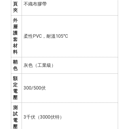
頁
不織布膠帶
夾
外
層
護
柔性PVC，耐溫105°C
套
材
料
鞘
灰色（工業級）
色
額
定
300/500伏
電
壓
測
試
3千伏（3000伏特）
電
壓