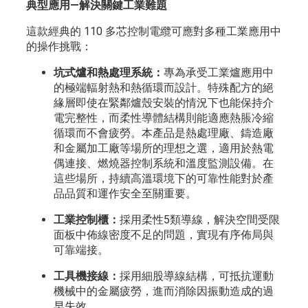
典型應用—解決關鍵工業難題
這款經典的 110 多芯控制電纜可應對多種工業應用中
的操作挑戰：
坑式爐和熱處理系統：
專為承受工業爐應用中
的極端輻射熱和熱循環而設計。特殊配方的絕
緣層即使在緊鄰爐殼安裝的情況下也能保持介
電完整性，而柔性導體結構則能適應熱脹冷縮
循環而不會疲勞。本產品是熱處理廠、鑄造廠
和金屬加工廠等場所的理想之選，適用於熱電
偶連接、燃燒器控制系統和溫度監測設備。在
這些場所，持續高溫環境下的可靠性能對於產
品品質和運作安全至關重要。
工業控制櫃：
採用柔性5類導線，解決空間受限
面板中佈線密度不足的問題，實現有序佈局與
可靠端接。
工具機接線：
採用細股導線結構，可抵抗運動
機械中的金屬疲勞，進而消除因振動造成的過
早失效。