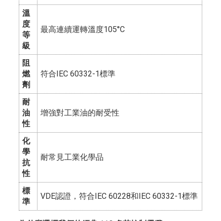
溫
度
最高連續運轉溫度105°C
等
級
阻
燃
符合IEC 60332-1標準
劑
耐
油
增強對工業油的耐受性
性
化
學
耐常見工業化學品
抗
性
標
VDE認證，符合IEC 60228和IEC 60332-1標準
準