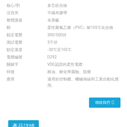
核心/對
多芯絞合線
活頁夾
不織布膠帶
整體護盾
未屏蔽
鞘
柔性聚氯乙烯（PVC）耐105℃化合物
額定電壓
300/500伏
測試電壓
3千伏
額定溫度
-30℃至105℃
電纜編號
D292
關鍵字
VDE認證的柔性電纜
特徵
耐油、耐化學腐蝕、阻燃
應用
適用於控制櫃、機械佈線和工業自動化應
用。
聯絡我們
產品詳情