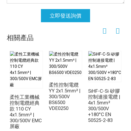
立即發送詢價
相關產品
柔性控制電纜
YY 2x1.5mm² |
4
SiHF-C-Si 矽膠
300/500V
T
控制連接電纜 |
柔性工業機械
BS6500
3
4x1.5mm²
控制電纜經典
VDE0250
300/500V
款 110 CY
+180°C EN
4x1.5mm² |
50525-2-83
300/500V EMC
屏蔽