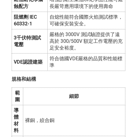
蝕配方
長嚴苛應用環境下的使用壽命
阻燃劑 IEC
自熄性能符合國際火焰測試標準，
60332-1
可確保安裝安全。
嚴格的 3000V 測試驗證提供了遠
3千伏特測試
高於 300/500V 額定工作電壓的充
電壓
足安全裕度。
符合德國VDE嚴格的品質和性能標
VDE認證建築
準
規格和結構
範
細節
圍
導
體
裸銅，絞合銅
材
料