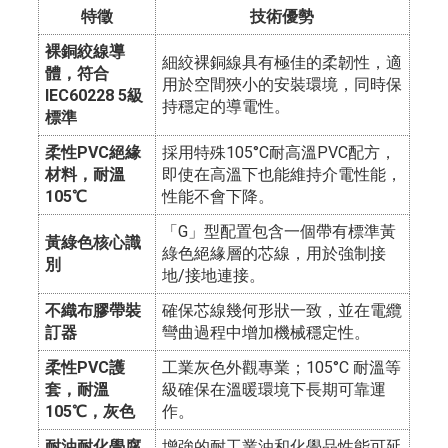
特徵
技術優勢
裸銅絞線導
細絞裸銅線具有極佳的柔韌性，適
體，符合
用於空間狹小的安裝環境，同時保
IEC60228 5級
持穩定的導電性。
標準
柔性PVC絕緣
採用特殊105°C耐高溫PVC配方，
材料，耐溫
即使在高溫下也能維持介電性能，
105℃
性能不會下降。
「G」型配置包含一個帶有標準黃
黃綠色核心識
綠色絕緣層的芯線，用於強制接
別
地/接地連接。
不織布膠帶裝
確保芯線幾何形狀一致，並在電纜
訂器
彎曲過程中增加機械穩定性。
柔性PVC護
工業灰色外觀專業；105°C 耐溫等
套，耐溫
級確保在溫暖環境下長期可靠運
105℃，灰色
作。
耐油耐化學腐
增強的耐工業油和化學品性能可延