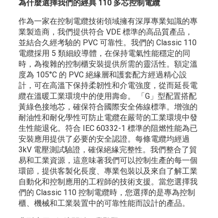
為什麼選擇我們的經典 110 多芯控制電纜
作為一家在控制電纜技術領域擁有深厚專業知識的專
業製造商，我們提供符合 VDE 標準的高品質產品，
並結合久經考驗的 PVC 可靠性。我們的 Classic 110
電纜採用 5 類細絞導體，在保持電氣性能穩定的同
時，為複雜的控制櫃安裝提供所需的靈活性。額定溫
度為 105°C 的 PVC 絕緣層和護套配方經過精心設
計，可在高溫下保持柔韌性和介電強度，從而延長電
纜在溫暖工業環境中的使用壽命。 「G」型配置搭配
黃綠色接地芯，確保符合國際安全佈線標準。增強的
耐油性和耐化學性可防止電纜在嚴苛的工業環境中發
生性能退化。符合 IEC 60332-1 標準的阻燃性能為已
安裝應用提供了必要的安全認證。每條電纜均經過
3kV 電壓測試驗證，確保絕緣完整性。我們整合了貿
易和工業資源，這意味著我們可以控制生產的每一個
環節，提供客製化長度、專業包裝以及來自了解工業
自動化和控制應用的工程師的技術支援。當您選擇我
們的 Classic 110 控制電纜時，您選擇的是專為控制
櫃、機械和工業裝置中的可靠性能而設計的產品。