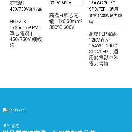
高溫PI單芯電
纜 | 1x0.33mm²
H07V-K
300℃ 600V
1x25mm² PVC
4
單芯電纜 |
T
高壓FEP電線
450/750V 細絞
3
12KV直流 |
線
16AWG 200℃
SPC/FEP，適
用於電動車和
電力傳輸
產品
訊息