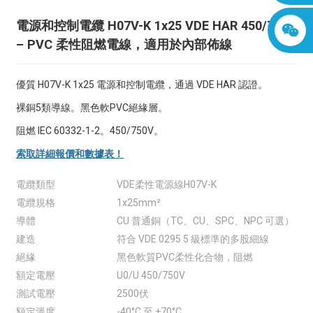
電源和控制電纜 H07V-K 1x25 VDE HAR 450/750V
– PVC 柔性阻燃電線，適用於內部佈線
優質 H07V-K 1x25 電源和控制電纜，通過 VDE HAR 認證。
裸銅5類導線。黑色軟PVC絕緣層。
阻燃 IEC 60332-1-2。450/750V。
索取詳細報價和數據表！
電纜類型
VDE柔性電源線H07V-K
電纜規格
1x25mm²
導體
CU 普通銅（TC、CU、SPC、NPC 可選）
建造
符合 VDE 0295 5 級標準的多股細線
絕緣
黑色軟質PVC柔性化合物，阻燃
額定電壓
U0/U 450/750V
測試電壓
2500伏
額定溫度
-40°C 至 +70°C