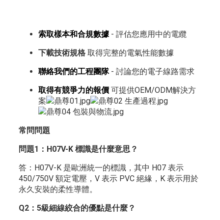
索取樣本和合規數據
- 評估您應用中的電纜
下載技術規格
取得完整的電氣性能數據
聯絡我們的工程團隊
- 討論您的電子線路需求
取得有競爭力的報價
可提供OEM/ODM解決方
案
常問問題
問題1：H07V-K 標識是什麼意思？
答：H07V-K 是歐洲統一的標識，其中 H07 表示
450/750V 額定電壓，V 表示 PVC 絕緣，K 表示用於
永久安裝的柔性導體。
Q2：5級細線絞合的優點是什麼？