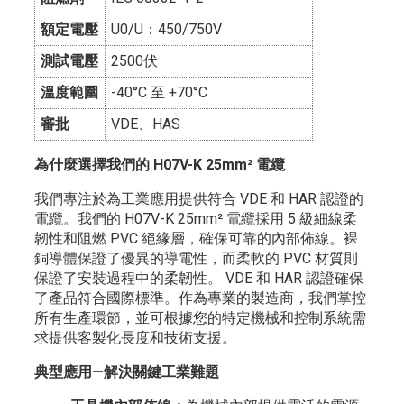
額定電壓
U0/U：450/750V
測試電壓
2500伏
溫度範圍
-40°C 至 +70°C
審批
VDE、HAS
為什麼選擇我們的 H07V-K 25mm² 電纜
我們專注於為工業應用提供符合 VDE 和 HAR 認證的
電纜。我們的 H07V-K 25mm² 電纜採用 5 級細線柔
韌性和阻燃 PVC 絕緣層，確保可靠的內部佈線。裸
銅導體保證了優異的導電性，而柔軟的 PVC 材質則
保證了安裝過程中的柔韌性。 VDE 和 HAR 認證確保
了產品符合國際標準。作為專業的製造商，我們掌控
所有生產環節，並可根據您的特定機械和控制系統需
求提供客製化長度和技術支援。
典型應用—解決關鍵工業難題