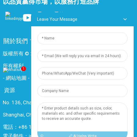
以品質贏得市場，以服務打造品牌
Leave Your Message
關於我們
常問問題
聯絡我們
版權所有 © 2024 上海鼎尊電氣電纜股份有限公司。保留
所有權利。
1
-
網站地圖
-
Resource
資源
No. 136, Changxiang Rd., Nanxiang Town, 201802,
Shanghai, China
電話：+86 18019377761
電子郵件：info@dingzuncable.com
AI Helps Write