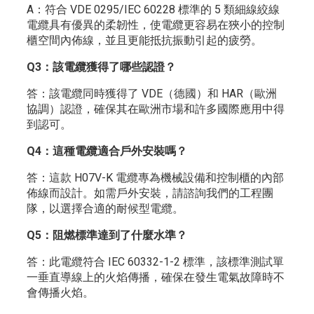
A：符合 VDE 0295/IEC 60228 標準的 5 類細線絞線
電纜具有優異的柔韌性，使電纜更容易在狹小的控制
櫃空間內佈線，並且更能抵抗振動引起的疲勞。
Q3：該電纜獲得了哪些認證？
答：該電纜同時獲得了 VDE（德國）和 HAR（歐洲
協調）認證，確保其在歐洲市場和許多國際應用中得
到認可。
Q4：這種電纜適合戶外安裝嗎？
答：這款 H07V-K 電纜專為機械設備和控制櫃的內部
佈線而設計。如需戶外安裝，請諮詢我們的工程團
隊，以選擇合適的耐候型電纜。
Q5：阻燃標準達到了什麼水準？
答：此電纜符合 IEC 60332-1-2 標準，該標準測試單
一垂直導線上的火焰傳播，確保在發生電氣故障時不
會傳播火焰。