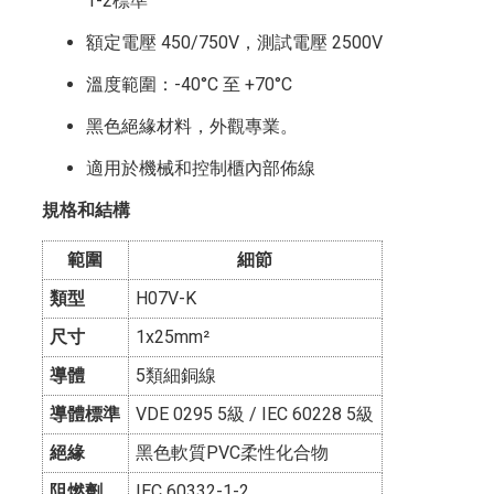
1-2標準
額定電壓 450/750V，測試電壓 2500V
溫度範圍：-40°C 至 +70°C
黑色絕緣材料，外觀專業。
適用於機械和控制櫃內部佈線
規格和結構
範圍
細節
類型
H07V-K
尺寸
1x25mm²
導體
5類細銅線
導體標準
VDE 0295 5級 / IEC 60228 5級
絕緣
黑色軟質PVC柔性化合物
阻燃劑
IEC 60332-1-2