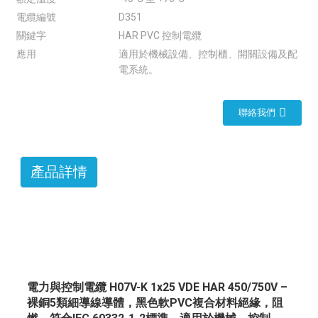
電纜編號
D351
關鍵字
HAR PVC 控制電纜
應用
適用於機械設備、控制櫃、開關設備及配
電系統。
聯絡我們
產品詳情
電力與控制電纜 H07V-K 1x25 VDE HAR 450/750V –
裸銅5類細導線導體，黑色軟PVC複合材料絕緣，阻