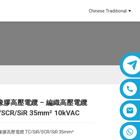
Chinese Traditional
橡膠高壓電纜 – 編織高壓電纜
/SCR/SiR 35mm² 10kVAC
Loading...
Loading...
Loading...
Loading...
8618019377761
高壓電纜 TC/SiR/SCR/SiR 35mm²