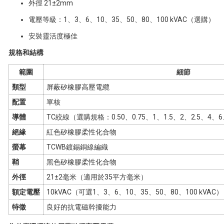
外徑 21±2mm
電壓等級：1、3、6、10、35、50、80、100 kVAC（選購）
安裝靈活度極佳
規格和結構
範圍
細節
類型
屏蔽矽橡膠高壓電纜
配置
單核
導體
TC絞線（選購規格：0.50、0.75、1、1.5、2、2.5、4、6
絕緣
紅色矽橡膠柔性化合物
螢幕
TCWB鍍錫銅線編織
鞘
黑色矽橡膠柔性化合物
外徑
21±2毫米（適用於35平方毫米）
額定電壓
10kVAC（可選1、3、6、10、35、50、80、100 kVAC）
特徵
良好的抗電磁幹擾能力