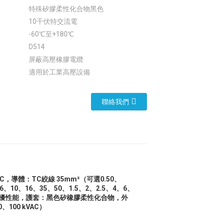
特殊矽膠柔性化合物黑色
10千伏特交流電
-60℃至+180℃
D514
屏蔽高壓橡膠電纜
適用於工業高壓設備
聯絡我們
VAC，導體：TC絞線 35mm²（可選0.50、
、6、10、16、35、50、1.5、2、2.5、4、6、
磁幹擾性能，護套：黑色矽橡膠柔性化合物，外
100 kVAC）