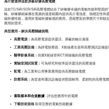
為什麼選擇這款屏蔽矽膠高壓電纜
這款TC/SiR/SCR/SiR高壓電纜結合了矽橡膠卓越的電氣性能和堅
輸。矽橡膠絕緣層在寬廣的溫度範圍內提供高介電強度、熱穩定性和
磁幹擾性能，適用於電磁幹擾敏感的應用。憑藉豐富的導體尺寸和額
應用的需求。
典型應用－解決高壓關鍵挑戰
高壓電源：
為高壓電源提供靈活、屏蔽的輸出連接
工業高壓設備：
為靜電除塵器、X射線產生器和高壓測試設備提
醫學影像系統：
供應X射線管和CT掃描儀的高壓電纜
實驗室測試裝置：
可為研究和校準提供靈活的高壓連接
配電：
為工業和公用事業應用提供高壓饋線電纜
防禦系統：
為雷達和通訊設備提供堅固耐用、柔韌性的高壓電
索取樣本和合規數據
- 評估您應用中的電纜
下載技術規格
取得完整的電氣性能數據