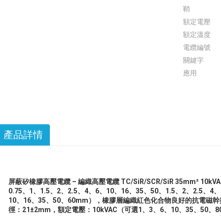
鞘
額定電壓
額定溫度
電纜編號
關鍵字
應用
產品詳情
屏蔽矽橡膠高壓電纜 – 編織高壓電纜 TC/SiR/SCR/SiR 35mm² 10k
0.75、1、1.5、2、2.5、4、6、10、16、35、50、1.5、2、2.5、4
10、16、35、50、60mm），橡膠層編織紅色化合物良好的抗電
徑：21±2mm，額定電壓：10kVAC（可選1、3、6、10、35、50、80、