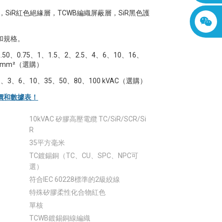
，SiR紅色絕緣層，TCWB編織屏蔽層，SiR黑色護
和規格。
50、0.75、1、1.5、2、2.5、4、6、10、16、
0mm²（選購）
3、6、10、35、50、80、100 kVAC（選購）
價和數據表！
10kVAC 矽膠高壓電纜 TC/SiR/SCR/Si
R
35平方毫米
TC鍍錫銅（TC、CU、SPC、NPC可
選）
符合IEC 60228標準的2級絞線
特殊矽膠柔性化合物紅色
單核
TCWB鍍錫銅線編織