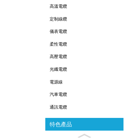
高溫電纜
定制線纜
儀表電纜
柔性電纜
高壓電纜
光纖電纜
電源線
汽車電纜
通訊電纜
特色產品