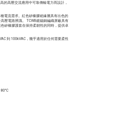
求極高的高壓交流應用中可靠傳輸電力而設計，
滿足各種電流需求。紅色矽橡膠絕緣層具有出色的
壓電路辨識。 TCWB鍍錫銅編織屏蔽具有
黑色矽橡膠護套在保持柔韌性的同時，提供卓
VAC 到 100kVAC，幾乎適用於任何需要柔性
80°C