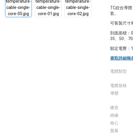
TC絞合導體
套。
可客製尺寸
剖面面積：0.
35、50、7
額定電壓：1、
索取詳細報
電纜類型
電纜規格
導體
建造
絕緣
核心
螢幕