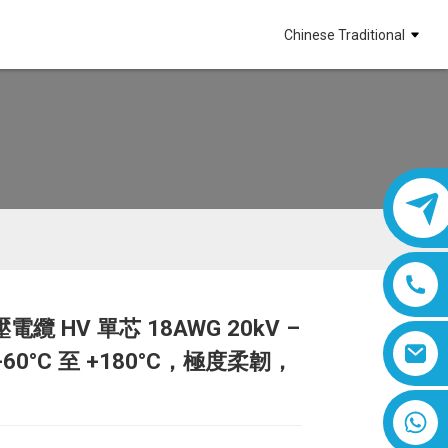
Chinese Traditional
纜 HV 單芯 18AWG 20kV –
Loading...
Loading...
Loading...
Loading...
-60°C 至 +180°C，極度柔韌，
8618019377761