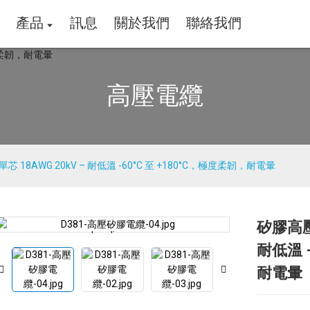
產品
訊息
關於我們
聯絡我們
高壓電纜
芯 18AWG 20kV – 耐低溫 -60°C 至 +180°C，極度柔韌，耐電暈
矽膠高壓電
Loading...
Loading...
耐低溫 
耐電暈