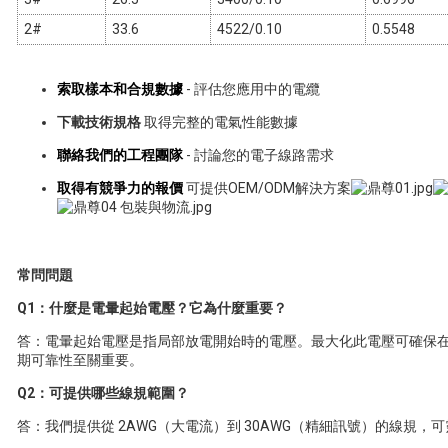
2#
33.6
4522/0.10
0.5548
索取樣本和合規數據
- 評估您應用中的電纜
下載技術規格
取得完整的電氣性能數據
聯絡我們的工程團隊
- 討論您的電子線路需求
取得有競爭力的報價
可提供OEM/ODM解決方案
常問問題
Q1：什麼是電暈起始電壓？它為什麼重要？
答：電暈起始電壓是指局部放電開始時的電壓。最大化此電壓可確保
期可靠性至關重要。
Q2：可提供哪些線規範圍？
答：我們提供從 2AWG（大電流）到 30AWG（精細訊號）的線規，