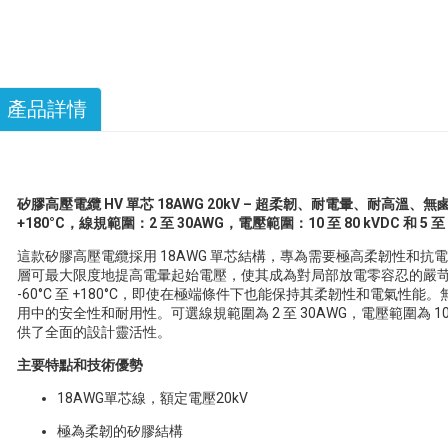
產品詳情
矽膠高壓電纜 HV 單芯 18AWG 20kV – 超柔韌、耐電暈、耐高溫、無
+180°C，線規範圍：2 至 30AWG，電壓範圍：10 至 80 kVDC 和 5 至 3
這款矽膠高壓電纜採用 18AWG 單芯結構，專為需要極高柔韌性和抗電
層可最大限度地提高電暈起始電壓，使其成為對局部放電零容忍的嚴
-60°C 至 +180°C，即使在極端條件下也能保持其柔韌性和電氣
用中的安全性和耐用性。可選線規範圍為 2 至 30AWG，電壓範圍為 10-8
供了全面的設計靈活性。
主要特點和技術優勢
18AWG單芯線，額定電壓20kV
極為柔韌的矽膠結構