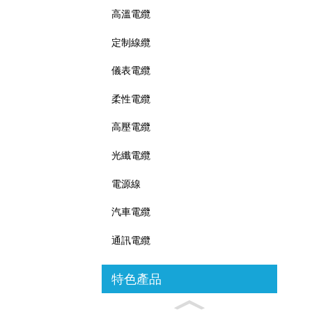
高溫電纜
定制線纜
儀表電纜
柔性電纜
高壓電纜
光纖電纜
電源線
汽車電纜
通訊電纜
特色產品