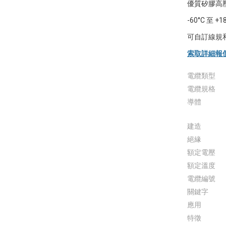
優質矽膠高壓電
-60°C 
可自訂線規
索取詳細報
電纜類型
電纜規格
導體
建造
絕緣
額定電壓
額定溫度
電纜編號
關鍵字
應用
特徵