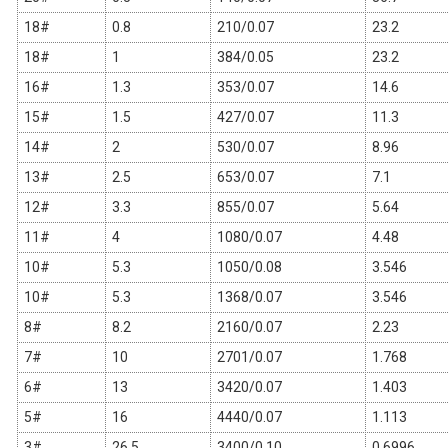
18#
0.8
210/0.07
23.2
18#
1
384/0.05
23.2
16#
1.3
353/0.07
14.6
15#
1.5
427/0.07
11.3
14#
2
530/0.07
8.96
13#
2.5
653/0.07
7.1
12#
3.3
855/0.07
5.64
11#
4
1080/0.07
4.48
10#
5.3
1050/0.08
3.546
10#
5.3
1368/0.07
3.546
8#
8.2
2160/0.07
2.23
7#
10
2701/0.07
1.768
6#
13
3420/0.07
1.403
5#
16
4440/0.07
1.113
3#
26.5
3400/0.10
0.6996