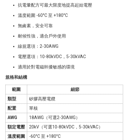
抗電暈配方可最大限度地提高起始電壓
溫度範圍 -60°C 至 +180°C
無鹵素，安全可靠
耐候性強，適合戶外使用
線規選項：2-30AWG
電壓選項：10-80kVDC，5-30kVAC
適用於對電磁幹擾敏感的環境
規格和結構
範圍
細節
類型
矽膠高壓電纜
配置
單核
AWG
18AWG（可選2-30AWG）
額定電壓
20kV（可選10-80kVDC，5-30kVAC）
溫度範圍
-60°C 至 +180°C