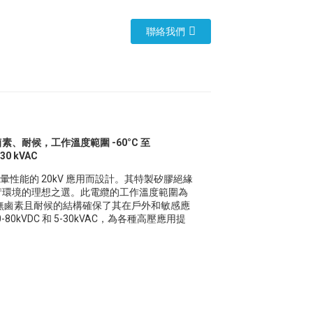
聯絡我們
鹵素、耐候，工作溫度範圍 -60°C 至
0 kVAC
暈性能的 20kV 應用而設計。其特製矽膠絕緣
苛環境的理想之選。此電纜的工作溫度範圍為
性能。無鹵素且耐候的結構確保了其在戶外和敏感應
0kVDC 和 5-30kVAC，為各種高壓應用提