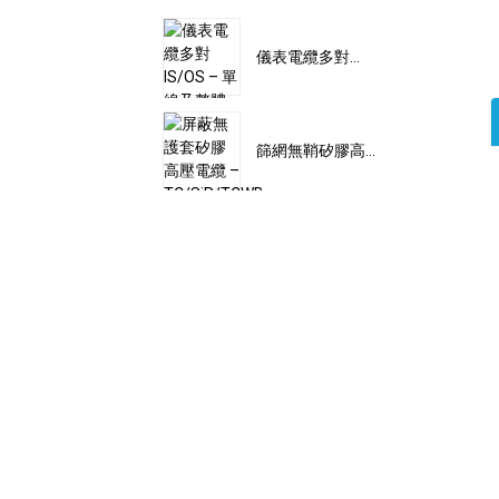
儀表電纜多對...
篩網無鞘矽膠高...