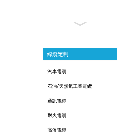
線纜定制
汽車電纜
石油/天然氣工業電纜
通訊電纜
耐火電纜
高溫電纜