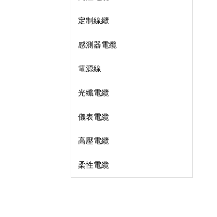
定制線纜
感測器電纜
電源線
光纖電纜
儀表電纜
高壓電纜
柔性電纜