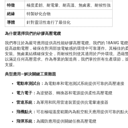
特徵
極度柔韌、耐電暈、耐高溫、無鹵素、耐候性強
絕緣
特製矽化合物
導體
針對靈活性進行了最佳化
為什麼選擇我們的矽膠高壓電纜
我們專注於為嚴苛應用提供高性能矽膠高壓電纜。我們的 18AWG 
提高啟動電壓，確保在對局部放電敏感的環境中可靠運作。其極佳的
安裝。無鹵素結構確保安全，而耐候性則使其適用於戶外環境。憑藉豐富
以滿足任何高壓需求。作為專業的製造商，我們掌控所有生產環節，
支援。
典型應用—解決關鍵工業難題
電動車測試台：
為電動車和電池測試系統提供可靠的高壓連接
電力電子：
為逆變器、轉換器和電源提供柔性高壓電纜
雷達系統：
為軍用和民用雷達裝置提供抗電暈連接器
飛機點火：
可在極端溫度範圍內為航空航天應用提供可靠的點
飛彈系統：
為國防應用提供關鍵任務高壓電纜