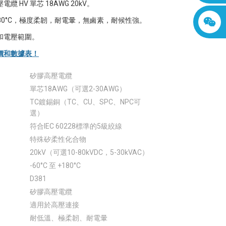
纜 HV 單芯 18AWG 20kV。
至 +180°C，極度柔韌，耐電暈，無鹵素，耐候性強。
和電壓範圍。
價和數據表！
矽膠高壓電纜
單芯18AWG（可選2-30AWG）
TC鍍錫銅（TC、CU、SPC、NPC可
選）
符合IEC 60228標準的5級絞線
特殊矽柔性化合物
20kV（可選10-80kVDC，5-30kVAC）
-60°C 至 +180°C
D381
矽膠高壓電纜
適用於高壓連接
耐低溫、極柔韌、耐電暈