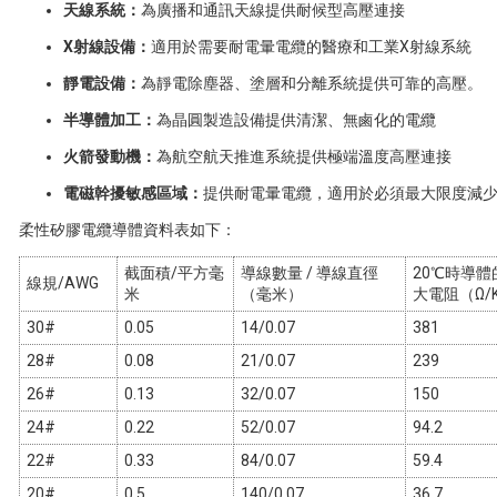
天線系統：
為廣播和通訊天線提供耐候型高壓連接
X射線設備：
適用於需要耐電暈電纜的醫療和工業X射線系統
靜電設備：
為靜電除塵器、塗層和分離系統提供可靠的高壓。
半導體加工：
為晶圓製造設備提供清潔、無鹵化的電纜
火箭發動機：
為航空航天推進系統提供極端溫度高壓連接
電磁幹擾敏感區域：
提供耐電暈電纜，適用於必須最大限度減
柔性矽膠電纜導體資料表如下：
截面積/平方毫
導線數量 / 導線直徑
20℃時導體
線規/AWG
米
（毫米）
大電阻（Ω/
30#
0.05
14/0.07
381
28#
0.08
21/0.07
239
26#
0.13
32/0.07
150
24#
0.22
52/0.07
94.2
22#
0.33
84/0.07
59.4
20#
0.5
140/0.07
36.7