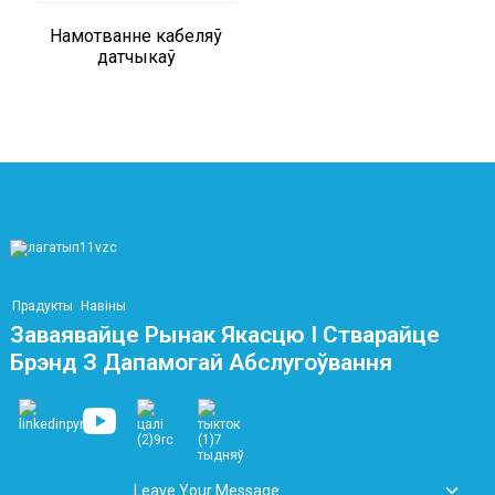
Намотванне кабеляў
датчыкаў
Прадукты
Навіны
Заваявайце Рынак Якасцю І Стварайце
Брэнд З Дапамогай Абслугоўвання
Leave Your Message