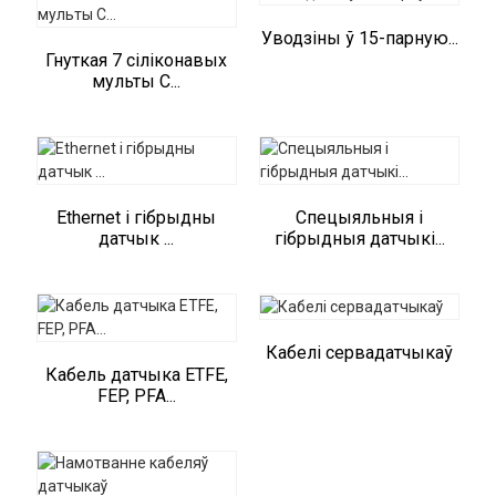
Уводзіны ў 15-парную...
Гнуткая 7 сіліконавых
мульты C...
Ethernet і гібрыдны
Спецыяльныя і
датчык ...
гібрыдныя датчыкі...
Кабелі сервадатчыкаў
Кабель датчыка ETFE,
FEP, PFA...