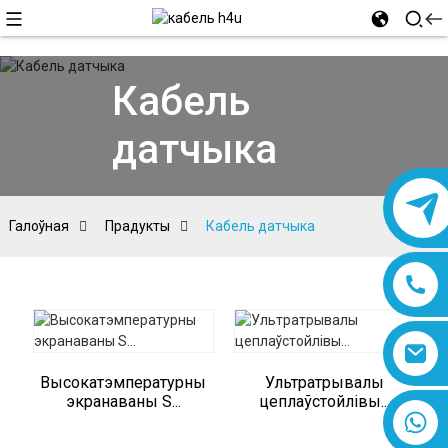
Кабель
датчыка
Галоўная
Прадукты
Кабель датчыка
Высокатэмпературны
Ультратрывалы
экранаваны S...
цеплаўстойлівы...
8618019377761